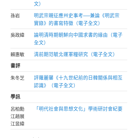
文）
明武宗親征應州史事考──兼論《明武宗
孫岩
實錄》的書寫特徵（電子全文）
論明清時期朝鮮向中國求書的緣由（電子
吳政緯
全文）
清前期范毓北運軍糧研究（電子全文）
賴惠敏
書評
評羅麗馨《十九世紀前的日韓關係與相互
朱冬芝
認識》（電子全文）
學訊
「明代社會與思想文化」學術研討會紀要
呂柏勳
江趙展
江昱緯