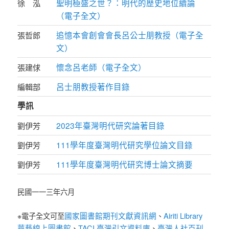
聖明極盛之世？：明代的歷史地位續論
徐 泓
（電子全文）
追憶本會創會會長呂公士朋教授（電子全
張哲郎
文）
懷念呂老師（電子全文）
張建俅
呂士朋教授著作目錄
編輯部
學訊
2023年臺灣明代研究論著目錄
劉伊芳
111學年度臺灣明代研究學位論文目錄
劉伊芳
111學年度臺灣明代研究博士論文摘要
劉伊芳
民國一一三年六月
國家圖書館期刊文獻資訊網
Airiti Library
※電子全文可至
、
華藝線上圖書館
TACI 臺灣引文資料庫
臺灣人社百刊
、
、