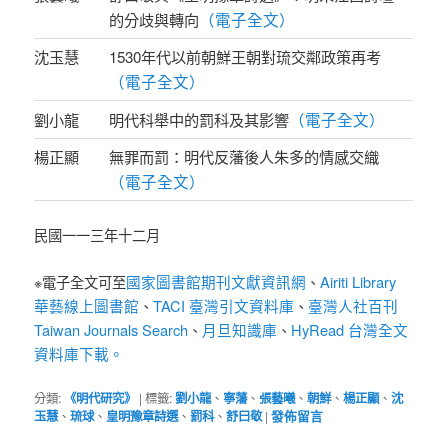
（電子全文）
的分歧與轉向
沈玉慧
1530年代以前朝鮮王朝對琉交鄰政策再考
（電子全文）
（電子全文）
劉小龍
明代科舉中的罰科及其影響
楊正顯
無罪而罰：明代反藩後人朱多
的情感交織
（電子全文）
民國一一三年十二月
國家圖書館期刊文獻資訊網
Airiti Library
※電子全文可至
、
華藝線上圖書館
TACI 臺灣引文資料庫
臺灣人社百刊
、
、
Taiwan Journals Search
月旦知識庫
HyRead 台灣全文
、
、
資料庫下載。
分類:
《明代研究》
|
標籤:
劉小龍
、
寧藩
、
張藝曦
、
朝鮮
、
楊正顯
、
沈
玉慧
、
琉球
、
皇明豫章詩選
、
罰科
、
舒曰敬
|
發佈留言