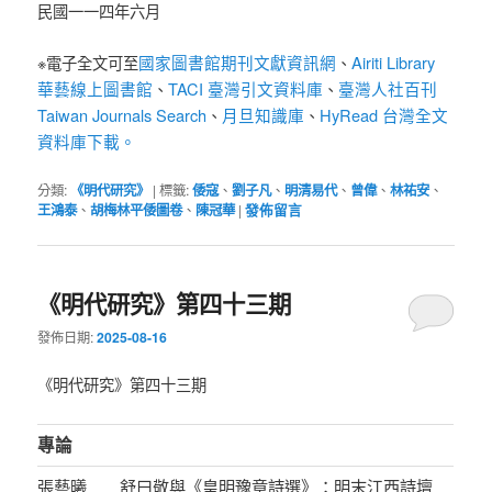
民國一一四年六月
國家圖書館期刊文獻資訊網
Airiti Library
※電子全文可至
、
華藝線上圖書館
TACI 臺灣引文資料庫
臺灣人社百刊
、
、
Taiwan Journals Search
月旦知識庫
HyRead 台灣全文
、
、
資料庫下載。
分類:
《明代研究》
|
標籤:
倭寇
、
劉子凡
、
明清易代
、
曾偉
、
林祐安
、
王鴻泰
、
胡梅林平倭圖卷
、
陳冠華
|
發佈留言
《明代研究》第四十三期
發佈日期:
2025-08-16
《明代研究》第四十三期
專論
張藝曦
舒曰敬與《皇明豫章詩選》：明末江西詩壇