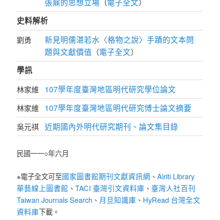
張鼐的思想立場
電子全文
（
）
史料解析
新見明儒湛若水〈格物之說〉手蹟的文本問
劉勇
題與文獻價值
電子全文
（
）
學訊
107學年度臺灣地區明代研究學位論文
林家維
107學年度臺灣地區明代研究博士論文摘要
林家維
近期國內外明代研究期刊、論文集目錄
吳元祺
民國一一○年六月
國家圖書館期刊文獻資訊網
Airiti Library
※電子全文可至
、
華藝線上圖書館
TACI 臺灣引文資料庫
臺灣人社百刊
、
、
Taiwan Journals Search
月旦知識庫
HyRead 台灣全文
、
、
資料庫
下載。