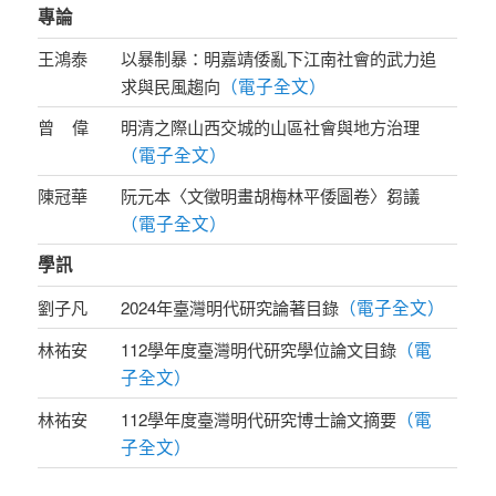
專論
王鴻泰
以暴制暴：明嘉靖倭亂下江南社會的武力追
（電子全文）
求與民風趨向
曾 偉
明清之際山西交城的山區社會與地方治理
（電子全文）
陳冠華
阮元本〈文徵明畫胡梅林平倭圖卷〉芻議
（電子全文）
學訊
（電子全文）
劉子凡
2024年臺灣明代研究論著目錄
（電
林祐安
112學年度臺灣明代研究學位論文目錄
子全文）
（電
林祐安
112學年度臺灣明代研究博士論文摘要
子全文）