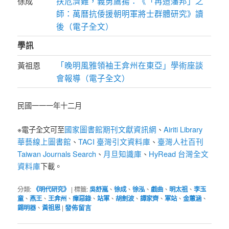
扶危濟難，義勇鷹揚：《「再造藩邦」之
徐成
師：萬曆抗倭援朝明軍將士群體研究》讀
後（電子全文）
學訊
「晚明風雅領袖王弇州在東亞」學術座談
黃祖恩
會報導（電子全文）
民國一一一年十二月
國家圖書館期刊文獻資訊網
Airiti Library
※電子全文可至
、
華藝線上圖書館
TACI 臺灣引文資料庫
臺灣人社百刊
、
、
Taiwan Journals Search
月旦知識庫
HyRead 台灣全文
、
、
資料庫
下載。
分類:
《明代研究》
|
標籤:
吳舒嵐
、
徐成
、
徐泓
、
戲曲
、
明太祖
、
李玉
童
、
燕王
、
王弇州
、
癉惡錄
、
站軍
、
胡劍波
、
譚家齊
、
軍站
、
金蕙涵
、
錫明器
、
黃祖恩
|
發佈留言