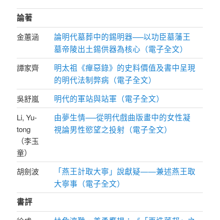
論著
論明代墓葬中的錫明器──以功臣墓藩王
金蕙涵
墓帝陵出土錫供器為核心（電子全文）
明太祖《癉惡錄》的史料價值及書中呈現
譚家齊
的明代法制弊病（電子全文）
明代的軍站與站軍（電子全文）
吳舒嵐
由夢生情──從明代戲曲版畫中的女性凝
Li, Yu-
tong
視論男性慾望之投射（電子全文）
（李玉
童）
「燕王計取大寧」說獻疑——兼述燕王取
胡劍波
大寧事（電子全文）
書評