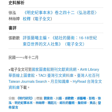
史料解析
《明史紀事本末》卷之四十二〈弘治君臣〉
徐泓
林絲婷
校釋
電子全文
（
）
書評
評張藝曦主編，《結社的藝術：16-18世紀
張歡歡
東亞世界的文人社集》（電子全文）
民國一一○年十二月
國家圖書館期刊文獻資訊網
Airiti Library
※電子全文可至
、
華藝線上圖書館
TACI 臺灣引文資料庫
臺灣人社百刊
、
、
Taiwan Journals Search
月旦知識庫
HyRead 台灣全文
、
、
資料庫
下載。
分類:
《明代研究》
|
標籤:
劉紫依
、
川扇
、
張歡歡
、
張藝曦
、
彭皓
、
徐
泓
、
明史紀事本末
、
林絲婷
、
楊起元
、
結社的藝術
、
詹前倬
、
貢品
|
發
佈留言