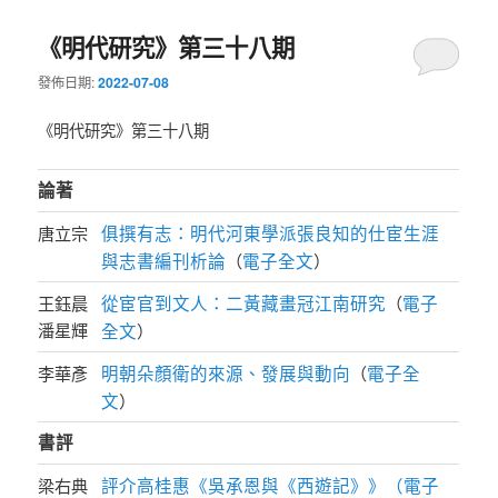
《明代研究》第三十八期
發佈日期:
2022-07-08
《明代研究》第三十八期
論著
俱撰有志：明代河東學派張良知的仕宦生涯
唐立宗
與志書編刊析論
電子全文
（
）
從宦官到文人：二黃藏畫冠江南研究
電子
王鈺晨
（
潘星輝
全文
）
明朝朵顏衛的來源、發展與動向
電子全
李華彥
（
文
）
書評
評介高桂惠《吳承恩與《西遊記》》（電子
梁右典