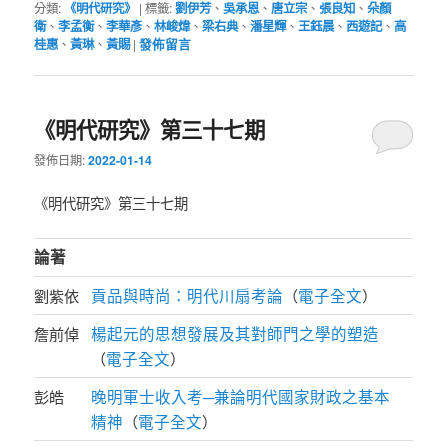
分類:
《明代研究》
|
標籤:
劉伊芳
、
吳承恩
、
唐立宗
、
張良知
、
朵顏
衛
、
李孟衡
、
李華彥
、
林峻煒
、
梁右典
、
潘星輝
、
王鈺晨
、
西遊記
、
高
桂惠
、
黃琳
、
黃賜
|
發佈留言
《明代研究》第三十七期
發佈日期:
2022-01-14
《明代研究》第三十七期
論著
貢品與時尚：明代川扇考論
電子全文
劉紫依
（
）
楊起元的思想發展及其對師門之學的塑造
詹前倬
電子全文
（
）
晚明軍士收入考─兼論明代國家財政之基本
彭皓
精神
電子全文
（
）