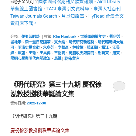
國家圖書館期刊文獻資訊網
Airiti Library
※電子全文可至
、
華藝線上圖書館
TACI 臺灣引文資料庫
臺灣人社百刊
、
、
Taiwan Journals Search
月旦知識庫
HyRead 台灣全文
、
、
資料庫下載。
分類:
《明代研究》
|
標籤:
Kim Hanbark
、
世穆兩朝編年史
、
劉伊芳
、
城地孝
、
崇一堂日記隨筆
、
支大綸
、
明代研究新趨勢
、
明代臨清與大運
河
、
明清史夏合宿
、
朱冬芝
、
李華彥
、
林峻煒
、
楊正顯
、
橫江
、
江昱
緯
、
焦堃
、
王徵
、
王昌偉
、
王裕明
、
萬曆收支銀兩冊
、
謝曉東
、
遼東
、
陽明心學與明代內閣政治
、
馬驥
|
發佈留言
《明代研究》第三十九期 慶祝徐
泓教授捌秩華誕論文集
發佈日期:
2022-12-30
《明代研究》第三十九期
慶祝徐泓教授捌秩華誕論文集