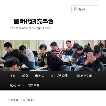
跳
跳
至
至
搜
主
輔
尋
要
助
中國明代研究學會
內
內
容
容
The Association for Ming Studies
主
首頁
成員
出版品
歷年活動資訊
明代研究文書
要
選
資源分享
關於學會
單
《明代研究》
分類彙整: