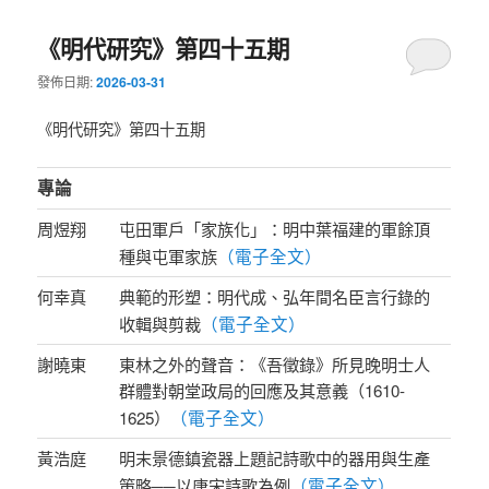
《明代研究》第四十五期
發佈日期:
2026-03-31
《明代研究》第四十五期
專論
周煜翔
屯田軍戶「家族化」：明中葉福建的軍餘頂
（電子全文）
種與屯軍家族
何幸真
典範的形塑：明代成、弘年間名臣言行錄的
（電子全文）
收輯與剪裁
謝曉東
東林之外的聲音：《吾徵錄》所見晚明士人
群體對朝堂政局的回應及其意義（1610-
（電子全文）
1625）
黃浩庭
明末景德鎮瓷器上題記詩歌中的器用與生產
（電子全文）
策略──以唐宋詩歌為例