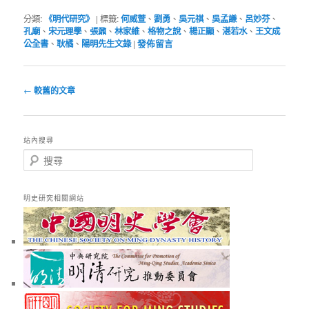
分類:
《明代研究》
|
標籤:
何威萱
、
劉勇
、
吳元祺
、
吳孟謙
、
呂妙芬
、
孔廟
、
宋元理學
、
張鼐
、
林家維
、
格物之說
、
楊正顯
、
湛若水
、
王文成
公全書
、
耿橘
、
陽明先生文錄
|
發佈留言
文
←
較舊的文章
章
導
覽
站內搜尋
搜
尋
明史研究相關網站