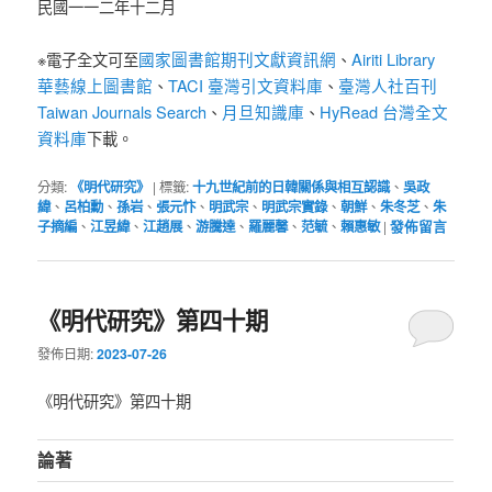
民國一一二年十二月
國家圖書館期刊文獻資訊網
Airiti Library
※電子全文可至
、
華藝線上圖書館
TACI 臺灣引文資料庫
臺灣人社百刊
、
、
Taiwan Journals Search
月旦知識庫
HyRead 台灣全文
、
、
資料庫
下載。
分類:
《明代研究》
|
標籤:
十九世紀前的日韓關係與相互認識
、
吳政
緯
、
呂柏勳
、
孫岩
、
張元忭
、
明武宗
、
明武宗實錄
、
朝鮮
、
朱冬芝
、
朱
子摘編
、
江昱緯
、
江趙展
、
游騰達
、
羅麗馨
、
范毓
、
賴惠敏
|
發佈留言
《明代研究》第四十期
發佈日期:
2023-07-26
《明代研究》第四十期
論著