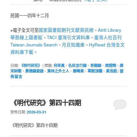
民國一一四年十二月
國家圖書館期刊文獻資訊網
Airiti Library
※電子全文可至
、
華藝線上圖書館
TACI 臺灣引文資料庫
臺灣人社百刊
、
、
Taiwan Journals Search
月旦知識庫
HyRead 台灣全文
、
、
資料庫下載。
分類:
《明代研究》
|
標籤:
何幸真
、
名臣言行錄
、
吾徵錄
、
周煜翔
、
唐
宋詩歌
、
景德鎮瓷器
、
東林之外士人
、
謝曉東
、
軍餘頂種
、
黃浩庭
|
發
佈留言
《明代研究》第四十四期
發佈日期:
2026-03-31
《明代研究》第四十四期