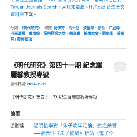
Taiwan Journals Search
月旦知識庫
HyRead 台灣全文
、
、
資料庫
下載。
分類:
《明代研究》
|
標籤:
劉伊芳
、
呂士朋
、
張哲郎
、
徐泓
、
江昱緯
、
河南漕糧
、
盧眉娘
、
聖明極盛之世
、
胡森豪
、
追憶本會
、
馴象衛
、
黃粲
茗
|
發佈留言
《明代研究》第四十一期 紀念羅
麗馨教授專號
發佈日期:
2024-01-19
《明代研究》第四十一期 紀念羅麗馨教授專號
論著
陽明後學對「朱子晚年定論」說之餘響
游騰達
──張元忭《朱子摘編》析論（電子全