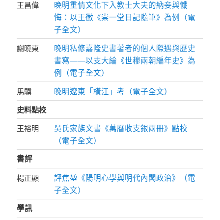
晚明重情文化下入教士大夫的納妾與懺
王昌偉
悔：以王徵《崇一堂日記隨筆》為例（電
子全文）
晚明私修嘉隆史書著者的個人際遇與歷史
謝曉東
書寫——以支大綸《世穆兩朝編年史》為
例（電子全文）
晚明遼東「橫江」考（電子全文）
馬驥
史料點校
吳氏家族文書《萬曆收支銀兩冊》點校
王裕明
（電子全文）
書評
評焦堃《陽明心學與明代內閣政治》（電
楊正顯
子全文）
學訊