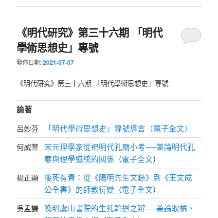
《明代研究》第三十六期 「明代
學術思想史」專號
發佈日期:
2021-07-07
《明代研究》第三十六期 「明代學術思想史」專號
論著
「明代學術思想史」專號導言（電子全文）
呂妙芬
宋元理學家從祀明代孔廟小考──兼論明代孔
何威萱
廟與理學道統的關係
電子全文
（
）
後死有責：從《陽明先生文錄》到《王文成
楊正顯
公全書》的師教衍變
電子全文
（
）
晚明虞山書院的生死輪迴之辨──兼論耿橘、
吳孟謙