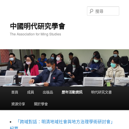
跳
至
搜
主
尋
要
中國明代研究學會
內
容
The Association for Ming Studies
主
首頁
成員
出版品
歷年活動資訊
明代研究文書
要
選
資源分享
關於學會
單
「跨域對話：明清地域社會與地方治理學術研討會」
紀要