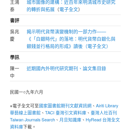
王鴻
城市圖像的建構：近百年來明清城市史研究
泰
的轉折與拓展
（
電子全文
）
書評
吳兆
揭示明代貨幣演變機制的一部力作——
慶
《「白銀時代」的落地：明代貨幣白銀化與
銀錢並行格局的形成》讀後（電子全文）
學訊
陳一
近期國內外明代研究期刊、論文集目錄
中
民國一○九年六月
※電子全文可至
國家圖書館期刊文獻資訊網
、
Airiti Library
華藝線上圖書館
、
TACI 臺灣引文資料庫
、
臺灣人社百刊
Taiwan Journals Search
、
月旦知識庫
、
HyRead 台灣全文
資料庫
下載。