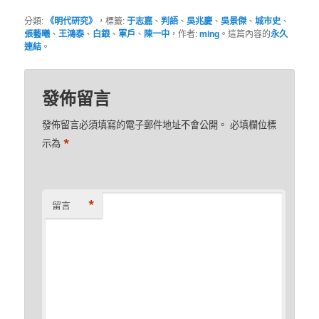
分類:
《明代研究》
，標籤:
于志嘉
、
判語
、
吳兆慶
、
吳景傑
、
城市史
、
張藝曦
、
王鴻泰
、
白銀
、
軍戶
、
陳一中
，作者:
ming
。這篇內容的
永久
連結
。
發佈留言
發佈留言必須填寫的電子郵件地址不會公開。
必填欄位標
*
示為
*
留言