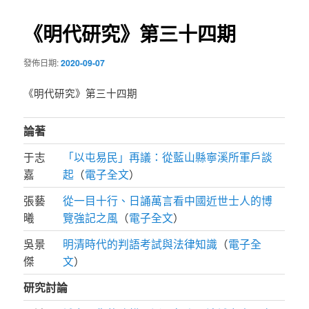
導
《明代研究》第三十四期
覽
發佈日期:
2020-09-07
《明代研究》第三十四期
論著
于志
「以屯易民」再議：從藍山縣寧溪所軍戶談
嘉
起
（
電子全文
）
張藝
從一目十行、日誦萬言看中國近世士人的博
曦
覽強記之風
（
電子全文
）
吳景
明清時代的判語考試與法律知識
（
電子全
傑
文
）
研究討論