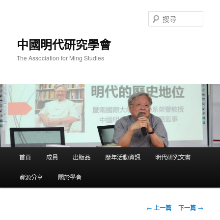
跳
至
搜
主
尋
要
中國明代研究學會
內
容
The Association for Ming Studies
主
首頁
成員
出版品
歷年活動資訊
明代研究文書
要
選
資源分享
關於學會
單
文
←
上一篇
下一篇
→
章