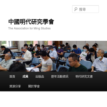
跳
至
搜
主
尋
要
中國明代研究學會
內
容
The Association for Ming Studies
主
首頁
成員
出版品
歷年活動資訊
明代研究文書
要
選
資源分享
關於學會
單