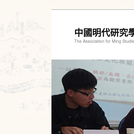
跳
至
主
中國明代研究
要
The Association for Ming Studi
內
容