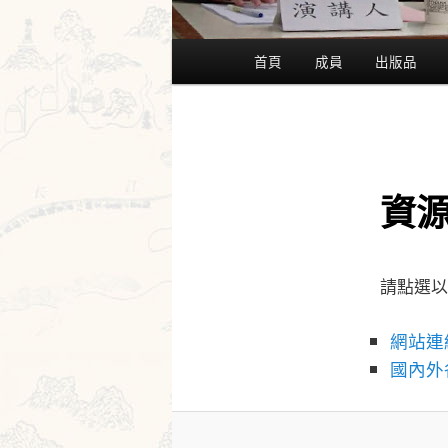
主
首頁
成員
出版品
要
選
單
資
請點選以
網站連
國內外