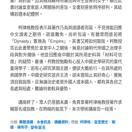
畫）為封面，因其極為難得地畫出與帝王並轡的女子，頗合此
書討論皇室家庭人際關係的意旨。全書刻意依時序排列，其結
構若遵本紀體例。
柯律格教授表示其著作乃為英語讀者而寫，不見得能回應
中文讀者之期待，疏漏難免，尚祈包涵。有聽眾問道若將
「Dynasty」置換為「Empire」，其書又將如何取捨。柯教授
答云此書聚焦於皇室中人之關係，無意討論明代帝國之治理手
段與對外關係。他並回應座中關於其所用史料與「材料可信
度」的疑問。最後，柯教授勉勵有心投入中國史學研究的當代
臺灣學子：若有心研究某個主題，便該大膽前行。在其所處的
英國學界，中國史研究並非主流，卻未嘗阻止其好奇心，實無
須自我設限。且無論治史者是外國人或本國人，都有其各自之
長處與短處，難論何者較具優勢。
講座終了，眾人仍意猶未盡，魚貫拿著柯律格教授著作求
賜簽名或指教。在熱絡的氣氛下，本次學術講座告一段落。
分類:
專題演講
、
本會訊息
、
講義資料
|
標籤:
柯律格
、
皇室歷史
、
謝
德
、
陳秀芬
|
發佈留言