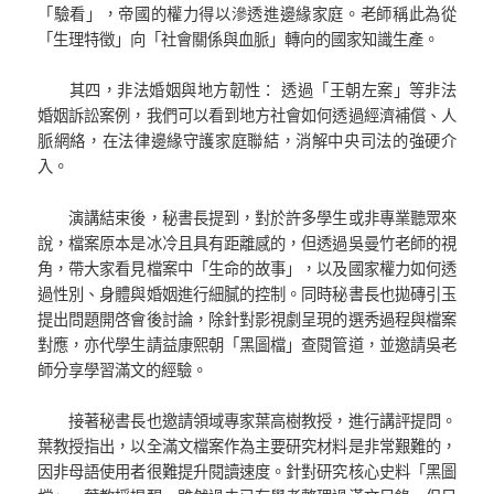
「驗看」，帝國的權力得以滲透進邊緣家庭。老師稱此為從
「生理特徵」向「社會關係與血脈」轉向的國家知識生產。
其四，非法婚姻與地方韌性： 透過「王朝左案」等非法
婚姻訴訟案例，我們可以看到地方社會如何透過經濟補償、人
脈網絡，在法律邊緣守護家庭聯結，消解中央司法的強硬介
入。
演講結束後，秘書長提到，對於許多學生或非專業聽眾來
說，檔案原本是冰冷且具有距離感的，但透過吳曼竹老師的視
角，帶大家看見檔案中「生命的故事」，以及國家權力如何透
過性別、身體與婚姻進行細膩的控制。同時秘書長也拋磚引玉
提出問題開啓會後討論，除針對影視劇呈現的選秀過程與檔案
對應，亦代學生請益康熙朝「黑圖檔」查閱管道，並邀請吳老
師分享學習滿文的經驗。
接著秘書長也邀請領域專家葉高樹教授，進行講評提問。
葉教授指出，以全滿文檔案作為主要研究材料是非常艱難的，
因非母語使用者很難提升閱讀速度。針對研究核心史料「黑圖