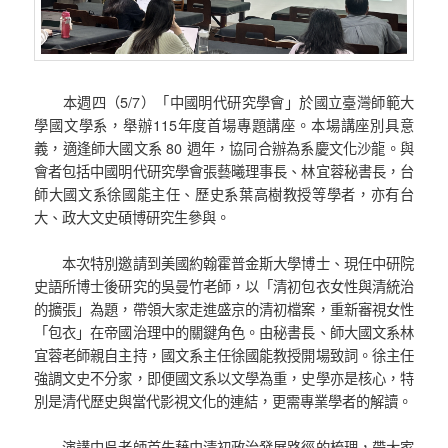
本週四（5/7）「中國明代研究學會」於國立臺灣師範大
學國文學系，舉辦115年度首場專題講座。本場講座別具意
義，適逢師大國文系 80 週年，協同合辦為系慶文化沙龍。與
會者包括中國明代研究學會張藝曦理事長、林宜蓉秘書長，台
師大國文系徐國能主任、歷史系葉高樹教授等學者，亦有台
大、政大文史碩博研究生參與。
本次特別邀請到美國約翰霍普金斯大學博士、現任中研院
史語所博士後研究的吳曼竹老師，以「清初包衣女性與清統治
的擴張」為題，帶領大家走進盛京的清初檔案，重新審視女性
「包衣」在帝國治理中的關鍵角色。由秘書長、師大國文系林
宜蓉老師親自主持，國文系主任徐國能教授開場致詞。徐主任
強調文史不分家，即便國文系以文學為重，史學亦是核心，特
別是清代歷史與當代影視文化的連結，更需專業學者的解讀。
演講中吳老師首先藉由清初政治發展路徑的梳理，帶大家