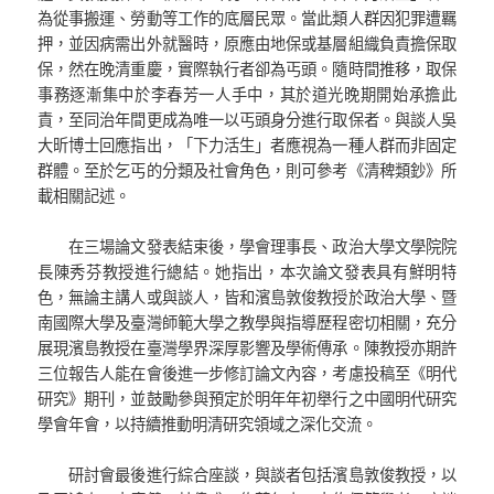
為從事搬運、勞動等工作的底層民眾。當此類人群因犯罪遭羈
押，並因病需出外就醫時，原應由地保或基層組織負責擔保取
保，然在晚清重慶，實際執行者卻為丐頭。隨時間推移，取保
事務逐漸集中於李春芳一人手中，其於道光晚期開始承擔此
責，至同治年間更成為唯一以丐頭身分進行取保者。與談人吳
大昕博士回應指出，「下力活生」者應視為一種人群而非固定
群體。至於乞丐的分類及社會角色，則可參考《清稗類鈔》所
載相關記述。
在三場論文發表結束後，學會理事長、政治大學文學院院
長陳秀芬教授進行總結。她指出，本次論文發表具有鮮明特
色，無論主講人或與談人，皆和濱島敦俊教授於政治大學、暨
南國際大學及臺灣師範大學之教學與指導歷程密切相關，充分
展現濱島教授在臺灣學界深厚影響及學術傳承。陳教授亦期許
三位報告人能在會後進一步修訂論文內容，考慮投稿至《明代
研究》期刊，並鼓勵參與預定於明年年初舉行之中國明代研究
學會年會，以持續推動明清研究領域之深化交流。
研討會最後進行綜合座談，與談者包括濱島敦俊教授，以