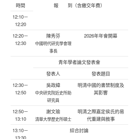
時間
報 到（含繳交年費）
12:10－
12:20
12:20－
陳秀芬
2026年年會開幕
12:30
中國明代研究學會理
事長
青年學者論文發表會
發表人
發表題目
12:30－
吳政緯
明清中國的書禁制度及
12:50
其影響
中央研究院近史所助
研究員
12:50－
謝文瑜
明清之際嘉定侯氏的易
13:10
代重建與敘事
清華大學歷史所碩士
13:10－
綜合討論
13:30