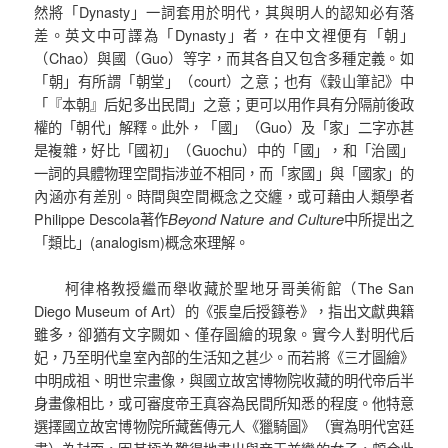
然將「Dynasty」一詞套用於明代，其與明人的認知必有落
差。英文中可譯為「Dynasty」者，在中文裡便有「朝」
（Chao）與國（Guo）等字，而其各自又包含多種定義。如
「朝」有所謂「朝堂」（court）之意；也有《穀山筆記》中
「『本朝』后妃多出民間」之意；更可以用作具有分隔前後政
權的「朝代」解釋。此外，「國」（Guo）及「家」二字亦甚
是複雜，好比「國初」（Guochu）中的「國」，和「治國」
一詞的具體物理空間指涉並不相同，而「家國」與「國家」的
內涵亦有差別。時間與空間概念之交纏，或可藉由人類學者
Philippe Descola著作
Beyond Nature and Culture
中所提出之
「類比」(analogism)概念來理解。
柯律格教授繼而舉收藏於聖地牙哥美術館（The San
Diego Museum of Art）的《張皇后授籙卷》，指出文獻典籍
雖多，卻猶有文字闕如、僅存圖繪的現象。實今人對明代后
妃，乃至明代皇室內部的生活知之甚少。而若將《三才圖繪》
中明成祖、明世宗畫像，與國立故宮博物院收藏的明代帝后半
身畫像相比，或可審度帝王真容為民間所知悉的程度。他特意
選擇國立故宮博物院所藏舊傳元人《獵騎圖》（實為明代宮廷