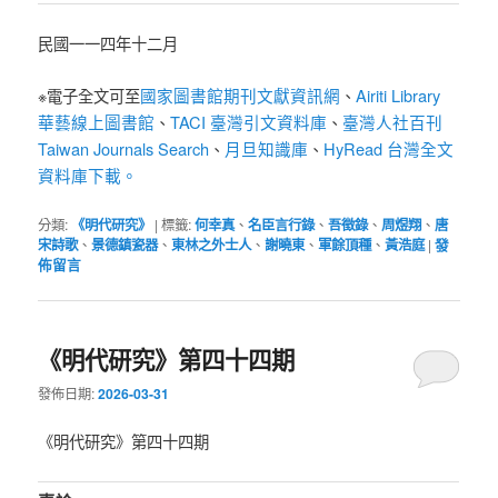
民國一一四年十二月
國家圖書館期刊文獻資訊網
Airiti Library
※電子全文可至
、
華藝線上圖書館
TACI 臺灣引文資料庫
臺灣人社百刊
、
、
Taiwan Journals Search
月旦知識庫
HyRead 台灣全文
、
、
資料庫下載。
分類:
《明代研究》
|
標籤:
何幸真
、
名臣言行錄
、
吾徵錄
、
周煜翔
、
唐
宋詩歌
、
景德鎮瓷器
、
東林之外士人
、
謝曉東
、
軍餘頂種
、
黃浩庭
|
發
佈留言
《明代研究》第四十四期
發佈日期:
2026-03-31
《明代研究》第四十四期