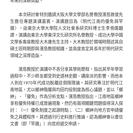
年來的深耕貢獻。
本次研討會特別邀請大阪大學文學部名譽教授濱島敦俊先
生擔任專題演講嘉賓，演講題目為〈明代江南的優免與竿
牘〉，由東京大學大學院人文社會系研究科博士生李侑儒翻
譯。演講由東京大學東洋文化研究所名譽教授、成功大學中國
文學系客座教授大木康先生主持。大木教授於開場時簡述其自
碩士班時期即與濱島教授相識，並高度肯定其長年於明代研究
領域之深厚造詣。
濱島教授於演講中不吝分享其學術歷程，指出其早年學習
過程中，不少師友都受到史達林史觀、講座派的影響，而他本
人則在1970年代成功脫離這侷限理論。其研究專注於明代江
南地區，尤以鄉紳階層與均田均役制度為核心議題，並以「鄉
紳」、「優免」作為分析支點。濱島教授指出，江南地區鄉紳
享有優免特權已成普遍現象，然仍有兩項關鍵問題值得深入探
討：（一）優免制度之起源時點；（二）鄉紳向地方官申請優
免之具體程序。其透過刊行史料進行推論，認為鄉紳會以書信
文書（即「竿牘」）向官府遞交申請。