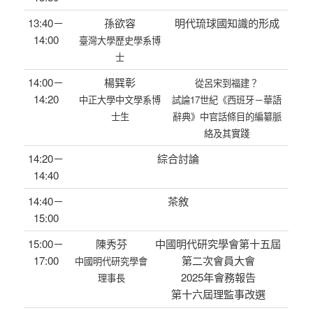
13:40－
孫欲容
明代琉球國知識的形成
14:00
臺灣大學歷史學系博
士
14:00－
楊巽彰
從呂宋到福建？
14:20
中正大學中文學系博
試論17世紀《西班牙－華語
士生
辭典》中官話條目的編纂脈
絡及其實踐
14:20－
綜合討論
14:40
14:40－
茶敘
15:00
15:00－
陳秀芬
中國明代研究學會第十五屆
17:00
第二次會員大會
中國明代研究學會
2025年會務報告
理事長
第十六屆理監事改選