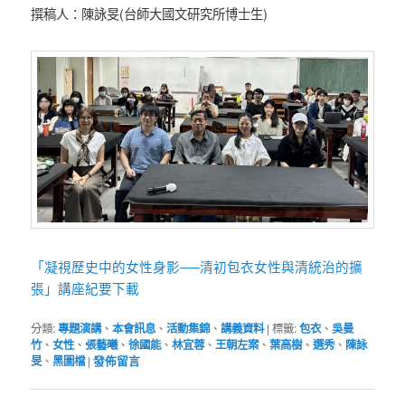
撰稿人：陳詠旻(台師大國文研究所博士生)
「凝視歷史中的女性身影──清初包衣女性與清統治的擴
張」講座紀要下載
分類:
專題演講
、
本會訊息
、
活動集錦
、
講義資料
|
標籤:
包衣
、
吳曼
竹
、
女性
、
張藝曦
、
徐國能
、
林宜蓉
、
王朝左案
、
葉高樹
、
選秀
、
陳詠
旻
、
黑圖檔
|
發佈留言