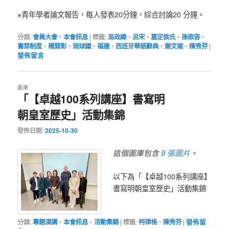
※青年學者論文報告，每人發表20分鐘，綜合討論20 分鐘。
分類:
會員大會
、
本會訊息
|
標籤:
吳政緯
、
呂宋
、
嘉定侯氏
、
孫欲容
、
書禁制度
、
楊巽彰
、
琉球國
、
福建
、
西班牙華語辭典
、
謝文瑜
、
陳秀芬
|
發佈留言
圖庫
「【卓越100系列講座】書寫明
朝皇室歷史」活動集錦
發佈日期:
2025-10-30
9 張圖片
這個圖庫包含
。
以下為「【卓越100系列講座】
書寫明朝皇室歷史」活動集錦
分類:
專題演講
、
本會訊息
、
活動集錦
|
標籤:
柯律格
、
陳秀芬
|
發佈留