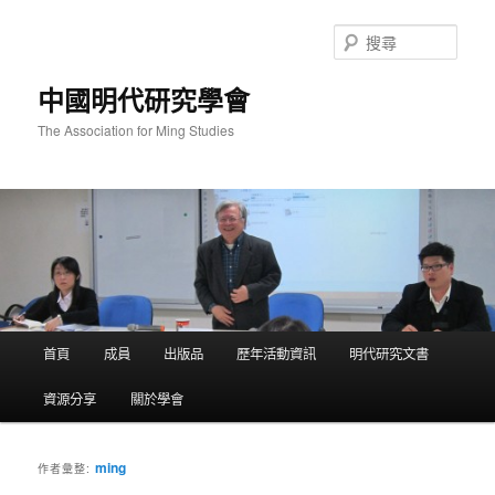
跳
跳
至
至
搜
主
輔
尋
要
助
中國明代研究學會
內
內
容
容
The Association for Ming Studies
主
首頁
成員
出版品
歷年活動資訊
明代研究文書
要
選
資源分享
關於學會
單
ming
作者彙整: