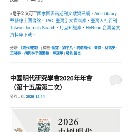
國家圖書館期刊文獻資訊網
Airiti Library
※電子全文可至
、
華藝線上圖書館
TACI 臺灣引文資料庫
臺灣人社百刊
、
、
Taiwan Journals Search
月旦知識庫
HyRead 台灣全文
、
、
資料庫下載。
分類:
《明代研究》
|
標籤:
倭寇
、
劉子凡
、
明清易代
、
曾偉
、
林祐安
、
王鴻泰
、
胡梅林平倭圖卷
、
陳冠華
|
發佈留言
中國明代研究學會2026年年會
（第十五屆第二次）
發佈日期:
2025-12-14