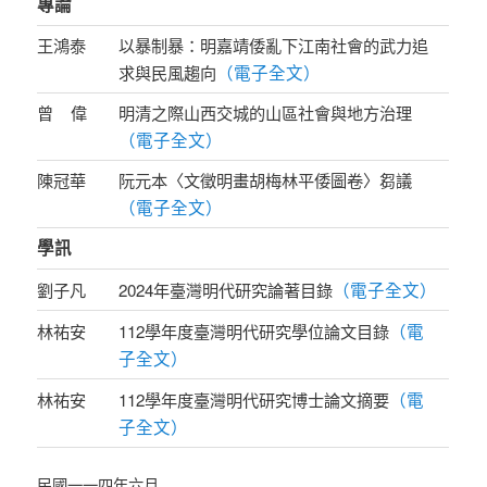
專論
王鴻泰
以暴制暴：明嘉靖倭亂下江南社會的武力追
（電子全文）
求與民風趨向
曾 偉
明清之際山西交城的山區社會與地方治理
（電子全文）
陳冠華
阮元本〈文徵明畫胡梅林平倭圖卷〉芻議
（電子全文）
學訊
（電子全文）
劉子凡
2024年臺灣明代研究論著目錄
（電
林祐安
112學年度臺灣明代研究學位論文目錄
子全文）
（電
林祐安
112學年度臺灣明代研究博士論文摘要
子全文）
民國一一四年六月