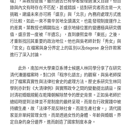
檔」，葉教授提醒，雖然過去已有學者整理過漢文目錄，但目
錄與內文有時存在不匹配，甚或錯誤，這對研究者而言是一大
挑戰。建議未來亦可將「盛京」與「北京」內務府處理方式進
行比較，如此一來不需辛苦地全讀滿文，也能發現制度運作上
的差異。葉教授也精闢指出，盛京地緣位置的變遷極具研究價
值，盛京曾一度被「半遺忘」，直到康熙皇帝「東巡」之後，
才重新找回其重要的政治地位。他也與吳老師針對「秀女」與
「宮女」在檔案與身分界定上的區別以及dagese 身分詐欺案
進行了深入討論。
此外，南加州大學東亞系博士候選人林同學分享了在研究
清代漕運檔案時，對口供「程序化語言」的觀察，與吳老師探
討了檔案真實性與法律社會史的處理方法。歷史系研究生林同
學則亦針對《大清律例》與實際政令之間的變動提出請益，探
討清初婚姻規範在乾隆朝解除禁令的歷史背景。正如吳老師於
總結時提到法律並不是制度的最終呈現，而是在行政實踐中被
持續生產，故「法律不是反映社會，而是生產社會。」清代國
家並非單純管理女性，而是透過女性的身體、年齡與婚姻，界
定自身的身分邊界，進而創造了國家制度本身。