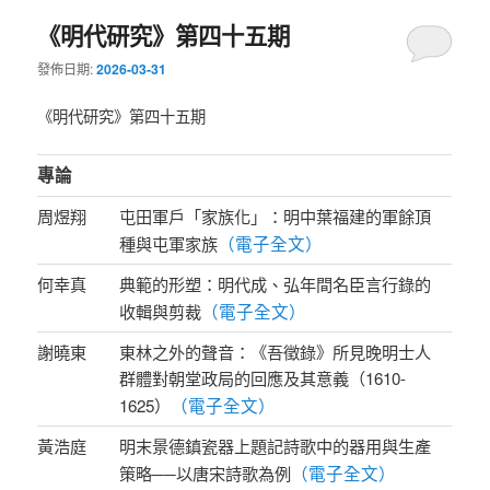
《明代研究》第四十五期
發佈日期:
2026-03-31
《明代研究》第四十五期
專論
周煜翔
屯田軍戶「家族化」：明中葉福建的軍餘頂
（電子全文）
種與屯軍家族
何幸真
典範的形塑：明代成、弘年間名臣言行錄的
（電子全文）
收輯與剪裁
謝曉東
東林之外的聲音：《吾徵錄》所見晚明士人
群體對朝堂政局的回應及其意義（1610-
（電子全文）
1625）
黃浩庭
明末景德鎮瓷器上題記詩歌中的器用與生產
（電子全文）
策略──以唐宋詩歌為例