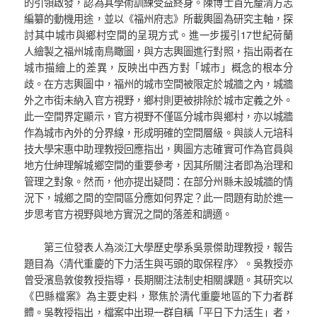
的引領啟發，認為其學術訓練受益終身。陳博士首先釐清方志
編纂的動機用途，並以《福州府志》所載輿圖為研究主軸，探
討其中城市與鄉村空間的呈現方式。進一步援引17世紀荷蘭
人繪製之福州城南鳥瞰圖，與方志輿圖進行對照，指出兩者在
城市描繪上的差異，反映出中西方對「城市」概念的根本分
歧。在方志輿圖中，福州的城市空間被限定於城牆之內，城牆
外之市街未納入官方視野，鄉村則更被排除於城市定義之外。
此一空間界定顯示，官方視野不僅區分城市與鄉村，亦以城牆
作為城市內外的分界線，形成明確的空間層級。與談人元培科
技大學宋惠中助理教授回應指出，輿圖方志確實可作為官員與
地方仕紳理解城鄉空間的重要參考，因其所關注者即為治理和
管理之對象。然而，他亦提出疑問：在部分州縣未設城牆的情
況下，城鄉之間的空間區分應如何界定？此一問題有助於進一
步思考官方視野與地方實況之間的落差和調適。
第三位發表人為淡江大學歷史學系吳景傑助理教授，報告
題目為〈清代重慶的下力活生與丐頭的取保程序〉。吳教授亦
曾受濱島敦俊教授指導，長期關注法制史相關課題。其研究以
《巴縣檔案》為主要史料，聚焦於清代重慶地區的下力者群
體。吳教授指出，檔案中出現一群自稱「平日下力活生」者，