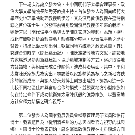
下午場次為論文發表會，由中國明代研究學會理事長、政
治大學文學院院長陳秀芬教授主持。首位發表人為閩南師範大
學歷史地理學院助理教授劉伊芳，其為濱島敦俊教授在臺灣指
導之首位碩士生，於發表前特別致謝濱島教授多年來的栽培。
劉伊芳以〈明代漳平立縣與太常陳氏家族的興起〉為題，探討
成化年間朝廷析原龍巖縣九龍鄉部分轄區，設置漳平縣之歷史
背景，指出此舉反映出明王朝鞏固地方統治之政策意圖。其研
究結合戴時宗〈開建縣治記〉、陳氏族譜等地方文獻，論證地
方家族透過參與新縣建設、協助縣城規劃等方式，逐步取得地
方話語權，與朝廷形成合作關係，達成共治局面。其中，平和
太常陳氏家族尤為突出，標誌著以家族精英為核心之新地方秩
序的逐漸成形。與談人曾美芳博士則提出建議，認為可進一步
比較不同地區仕紳與官府合作的模式，並觀察地方小型家族如
何在特定條件下成功抗衡如太常陳氏般的強勢家族，以豐富地
方社會權力結構之研究視野。
第二位發表人為國家發展委員會檔案管理局研究員陳怡行
博士，發表題目為〈從明清福州的方志輿圖看官方視野的城與
鄉〉。陳博士於發表初始，感謝濱島敦俊教授在史料解讀方面