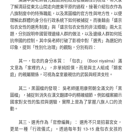
了解清廷從東北山間走向遼東平原的過程，接著介紹包衣作為
八旗制度中的特殊職能，以及黑圖檔的官方性與地方性，以便
理解此群體的身分在行政系統下如何被捕捉。而後藉由「盛京
包衣女性的選秀制度」與「盛京包衣女性的非法婚姻」兩大主
題，分別說明帝國管理邊緣人群的做法，以及邊緣人群如何抵
抗帝國的控制。其中吳老師打破了影視中對「選秀」為選妃的
印象，提到「性別化治理」的觀點，分別有四：
其一，包衣的身分本質： 「包衣」（Booi niyalma）滿
文意為「家裡的人」，非單純奴僕，而是與主人組成「類家
庭」的親屬關係，可視為皇室最親信的武裝與經濟支柱。
其二，黑圖檔的發現： 吳老師運用康熙朝全滿文的「黑
圖檔」，捕捉到消失在漢文翻譯中的精確細節。例如檔案顯示
國家對女性的監控與選驗，實際上是為了掌握八旗人口的流
動。
其三、選秀作為「官僚編舞」： 選秀不只是招募宮女，
更是一種「行政儀式」。透過每年對 13-15 歲包衣女孩的