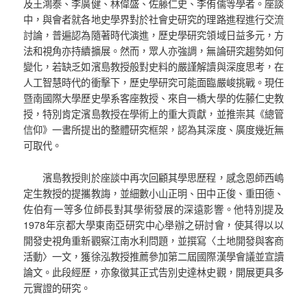
及王鴻泰、李廣健、林偉盛、佐藤仁史、李侑儒等學者。座談
中，與會者就各地史學界對於社會史研究的理路進程進行交流
討論，普遍認為隨著時代演進，歷史學研究領域日益多元，方
法和視角亦持續擴展。然而，眾人亦強調，無論研究趨勢如何
變化，若缺乏如濱島教授般對史料的嚴謹解讀與深度思考，在
人工智慧時代的衝擊下，歷史學研究可能面臨嚴峻挑戰。現任
暨南國際大學歷史學系客座教授、來自一橋大學的佐藤仁史教
授，特別肯定濱島教授在學術上的重大貢獻，並推崇其《總管
信仰》一書所提出的整體研究框架，認為其深度、廣度幾近無
可取代。
濱島教授則於座談中再次回顧其學思歷程，感念恩師西嶋
定生教授的提攜教誨，並細數小山正明、田中正俊、重田德、
佐伯有一等多位師長對其學術發展的深遠影響。他特別提及
1978年京都大學東南亞研究中心舉辦之研討會，使其得以以
開發史視角重新觀察江南水利問題，並撰寫〈土地開發與客商
活動〉一文，獲徐泓教授推薦參加第二屆國際漢學會議並宣讀
論文。此段經歷，亦象徵其正式告別史達林史觀，開展更具多
元實證的研究。