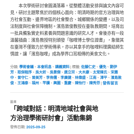
本次學術研討會圓滿落幕。從整體活動安排與論文內容可
見，研討主題聚焦於四個核心面向：明清時期的官方治理與地
方社會互動、邊界地區的社會整合、城鄉關係的變遷，以及司
法制度與社會保障機制。濱島敦俊教授在臺執教期間，培育出
一批具備紮實史料素養與問題意識的研究人才。會後亦有一段
溫馨插曲：濱島教授特別頒發「咖哩博士學位證書」，象徵其
在臺灣不僅致力於學術傳承，亦以其拿手的咖哩料理廣結師生
情誼，讓「濱島咖哩」成為學界口耳相傳的美食文化。
分類:
學術會議
、
本會訊息
、
講義資料
|
標籤:
佐藤仁史
、
優免
、
劉伊
芳
、
取保程序
、
吳大昕
、
吳景傑
、
唐立宗
、
大木康
、
太常陳氏
、
宋惠
中
、
曾守仁
、
曾美芳
、
李侑儒
、
李廣健
、
林偉盛
、
江南
、
漳平
、
濱島敦
俊
、
王鴻泰
、
福州
、
竿牘
、
輿圖
、
重慶
、
陳怡行
、
陳秀芬
|
發佈留言
圖庫
「跨域對話：明清地域社會與地
方治理學術研討會」活動集錦
發佈日期:
2025-09-25