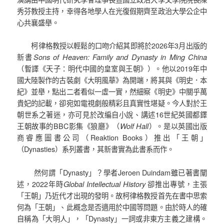
秀芬教授主持，幸得各地學人在光復假期齊至政治大學公企中
心共襄盛舉。
柯律格教授以輕鬆的口吻介紹其即將於2026年3月出版的
新書
Sons of Heaven: Family and Dynasty in Ming China
（暫譯《天子：明代中國的皇室與王朝》）。他以2019年中
國大陸製作的古裝劇《大明風華》為開端，將其與《明史．本
紀》並舉，點出二者看似一虛一實，然細察《明史》中關乎萬
貴妃的記載，卻宛如電視劇般精彩且真實性堪疑。今人對於王
朝世系之著迷，亦可見於改編自小說、講述16世紀英國都鐸
王朝故事的BBC影集《狼廳》（
Wolf Hall
）。是以英國出版
商睿應圖書公司（Reaktion Books）推出「王朝」
（Dynasties）系列叢書，其新書實為此書系而作。
然何謂「Dynasty」？學者Jeroen Duindam雖已著書闡
述，2022年時
Global Intellectual History
卻推出專號，主張
「王朝」乃近代才出現的發明。故柯律格教授首先在書中思索
何為「王朝」、此概念是否適用於中國等問題。由於時人的確
自稱為「大明人」，「Dynasty」一詞或非東方主義之建構。