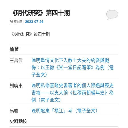
《明代研究》第四十期
發佈日期:
2023-07-26
《明代研究》第四十期
論著
晚明重情文化下入教士大夫的納妾與懺
王昌偉
悔：以王徵《崇一堂日記隨筆》為例（電
子全文）
晚明私修嘉隆史書著者的個人際遇與歷史
謝曉東
書寫——以支大綸《世穆兩朝編年史》為
例（電子全文）
晚明遼東「橫江」考（電子全文）
馬驥
史料點校