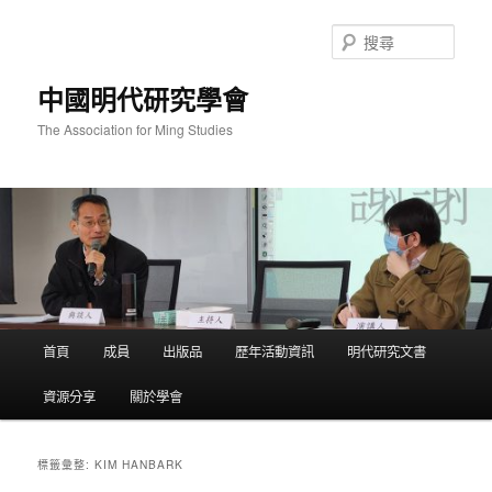
跳
跳
至
至
搜
主
輔
尋
要
助
中國明代研究學會
內
內
容
容
The Association for Ming Studies
主
首頁
成員
出版品
歷年活動資訊
明代研究文書
要
選
資源分享
關於學會
單
KIM HANBARK
標籤彙整: