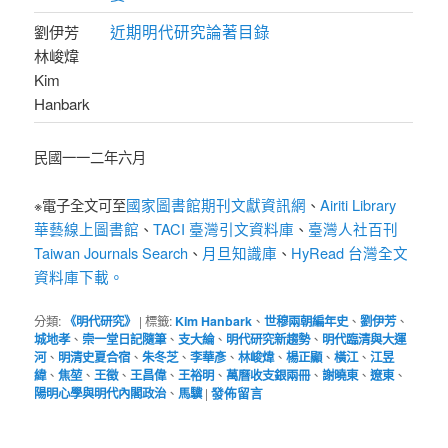
近期明代研究論著目錄
劉伊芳
林峻煒
Kim
Hanbark
民國一一二年六月
國家圖書館期刊文獻資訊網
Airiti Library
※電子全文可至
、
華藝線上圖書館
TACI 臺灣引文資料庫
臺灣人社百刊
、
、
Taiwan Journals Search
月旦知識庫
HyRead 台灣全文
、
、
資料庫下載。
分類:
《明代研究》
|
標籤:
Kim Hanbark
、
世穆兩朝編年史
、
劉伊芳
、
城地孝
、
崇一堂日記隨筆
、
支大綸
、
明代研究新趨勢
、
明代臨清與大運
河
、
明清史夏合宿
、
朱冬芝
、
李華彥
、
林峻煒
、
楊正顯
、
橫江
、
江昱
緯
、
焦堃
、
王徵
、
王昌偉
、
王裕明
、
萬曆收支銀兩冊
、
謝曉東
、
遼東
、
陽明心學與明代內閣政治
、
馬驥
|
發佈留言