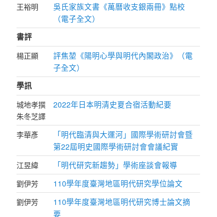
吳氏家族文書《萬曆收支銀兩冊》點校
王裕明
（電子全文）
書評
評焦堃《陽明心學與明代內閣政治》（電
楊正顯
子全文）
學訊
2022年日本明清史夏合宿活動紀要
城地孝撰
朱冬芝譯
「明代臨清與大運河」國際學術研討會暨
李華彥
第22屆明史國際學術研討會會議紀實
「明代研究新趨勢」學術座談會報導
江昱緯
110學年度臺灣地區明代研究學位論文
劉伊芳
110學年度臺灣地區明代研究博士論文摘
劉伊芳
要