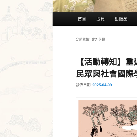
主
首頁
成員
出版品
要
選
單
會外學訊
分類彙整:
【活動轉知】重
民眾與社會國際
發佈日期:
2025-04-09