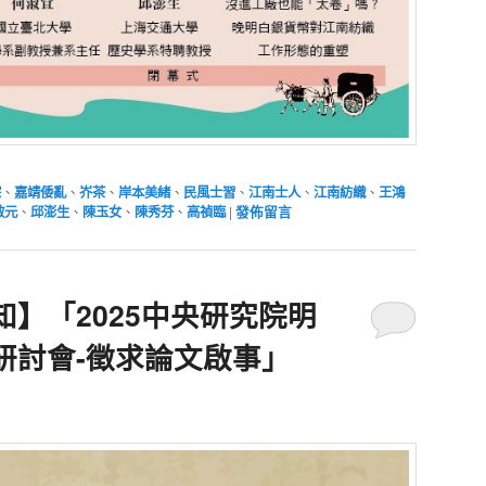
宗
、
嘉靖倭亂
、
岕茶
、
岸本美緒
、
民風士習
、
江南士人
、
江南紡織
、
王鴻
啟元
、
邱澎生
、
陳玉女
、
陳秀芬
、
高禎臨
|
發佈留言
】「2025中央研究院明
研討會-徵求論文啟事」