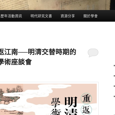
歷年活動資訊
明代研究文書
資源分享
關於學會
返江南──明清交替時期的
學術座談會