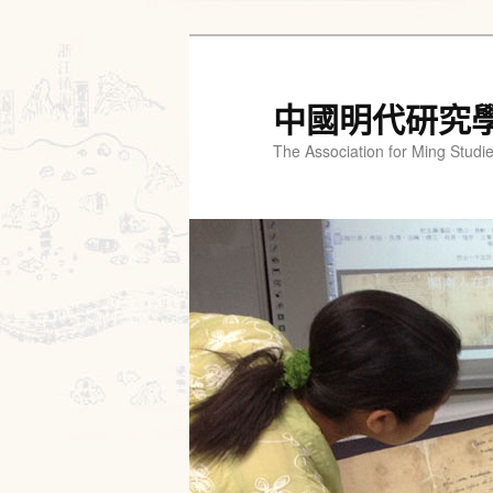
跳
跳
至
至
主
輔
中國明代研究
要
助
The Association for Ming Studi
內
內
容
容