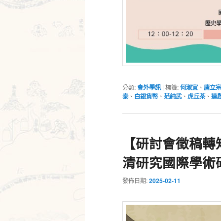
分類:
會外學訊
|
標籤:
何淑宜
、
唐立
泰
、
白銀貨幣
、
范純武
、
虎丘茶
、
連
【研討會徵稿轉知
清研究國際學術
發佈日期:
2025-02-11