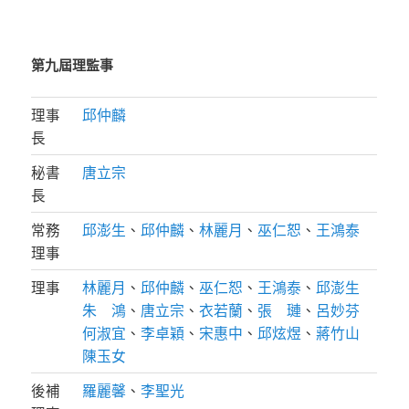
第九屆理監事
理事
邱仲麟
長
秘書
唐立宗
長
常務
邱澎生
、
邱仲麟
、
林麗月
、
巫仁恕
、
王鴻泰
理事
理事
林麗月
、
邱仲麟
、
巫仁恕
、
王鴻泰
、
邱澎生
朱 鴻
、
唐立宗
、
衣若蘭
、
張 璉
、
呂妙芬
何淑宜
、
李卓穎
、
宋惠中
、
邱炫煜
、
蔣竹山
陳玉女
後補
羅麗馨
、
李聖光