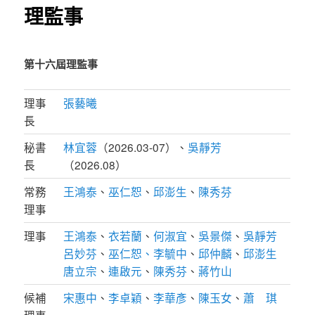
理監事
第十六屆理監事
理事
張藝曦
長
秘書
林宜蓉
（2026.03-07）、
吳靜芳
長
（2026.08）
常務
王鴻泰
、
巫仁恕
、
邱澎生
、
陳秀芬
理事
理事
王鴻泰
、
衣若蘭
、
何淑宜
、
吳景傑
、
吳靜芳
呂妙芬
、
巫仁恕
、
李毓中
、
邱仲麟
、
邱澎生
唐立宗
、
連啟元
、
陳秀芬
、
蔣竹山
候補
宋惠中
、
李卓穎
、
李華彥
、
陳玉女
、
蕭 琪
理事