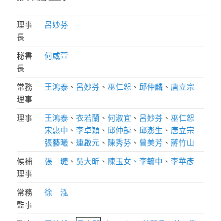
理事
呂妙芬
長
秘書
何威萱
長
常務
王鴻泰
、
呂妙芬
、
巫仁恕
、
邱仲麟
、
唐立宗
理事
理事
王鴻泰
、
衣若蘭
、
何淑宜
、
呂妙芬
、
巫仁恕
宋惠中
、
李卓穎
、
邱仲麟
、
邱澎生
、
唐立宗
張藝曦
、
連啟元
、
陳秀芬
、
曾美芳
、
蔣竹山
候補
張 璉
、
吳大昕
、
陳玉女、
李毓中
、
李華彥
理事
常務
徐 泓
監事