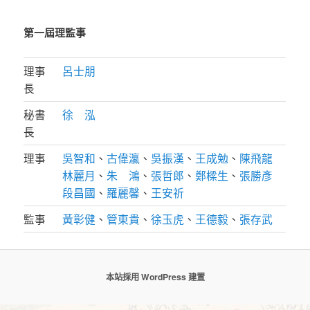
第一屆理監事
理事
呂士朋
長
秘書
徐 泓
長
理事
吳智和
、
古偉瀛
、
吳振漢
、
王成勉
、
陳飛龍
林麗月
、
朱 鴻
、
張哲郎
、
鄭樑生
、
張勝彥
段昌國
、
羅麗馨
、
王安祈
監事
黃彰健
、
管東貴
、
徐玉虎
、
王德毅
、
張存武
本站採用 WordPress 建置