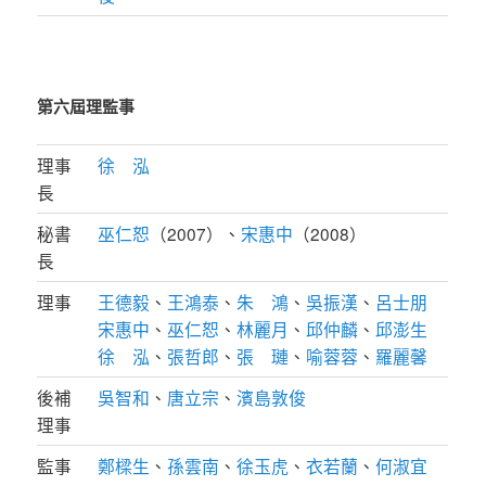
第六屆理監事
理事
徐 泓
長
秘書
巫仁恕
（2007）、
宋惠中
（2008）
長
理事
王德毅
、
王鴻泰
、
朱 鴻
、
吳振漢
、
呂士朋
宋惠中
、
巫仁恕
、
林麗月
、
邱仲麟
、
邱澎生
徐 泓
、
張哲郎
、
張 璉
、
喻蓉蓉
、
羅麗馨
後補
吳智和
、
唐立宗
、
濱島敦俊
理事
監事
鄭樑生
、
孫雲南
、
徐玉虎
、
衣若蘭
、
何淑宜