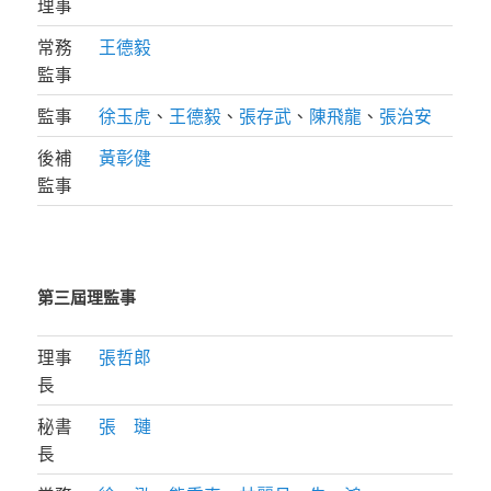
理事
常務
王德毅
監事
監事
徐玉虎
、
王德毅
、
張存武
、
陳飛龍
、
張治安
後補
黃彰健
監事
第三屆理監事
理事
張哲郎
長
秘書
張 璉
長