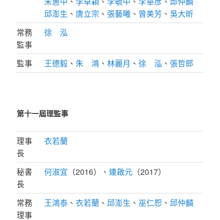
宋惠中
、
李卓穎
、
李毓中
、
李華彥
、
邱仲麟
邱澎生
、
唐立宗
、
張藝曦
、
曾美芳
、
吳大昕
常務
徐 泓
監事
監事
王德毅
、
朱 鴻
、
林麗月
、
徐 泓
、
張哲郎
第十一屆理監事
理事
衣若蘭
長
秘書
何淑宜
（2016）、
連啟元
（2017）
長
常務
王鴻泰
、
衣若蘭
、
邱澎生
、
巫仁恕
、
邱仲麟
理事