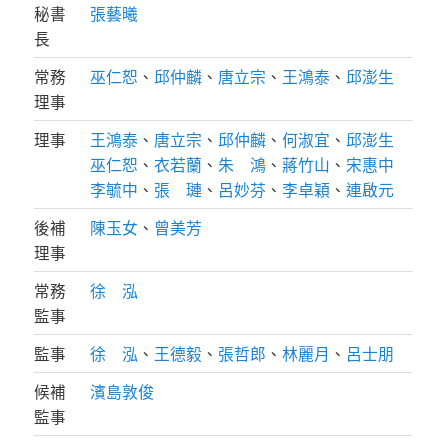
秘書
張藝曦
長
常務
巫仁恕
、
邱仲麟
、
唐立宗
、
王鴻泰
、
邱澎生
理事
理事
王鴻泰
、
唐立宗
、
邱仲麟
、
何淑宜
、
邱澎生
巫仁恕
、
衣若蘭
、
朱 鴻
、
蔣竹山
、
宋惠中
李毓中
、
張 璉
、
呂妙芬
、
李卓穎
、
連啟元
後補
陳玉女
、
曾美芳
理事
常務
徐 泓
監事
監事
徐 泓
、
王德毅
、
張哲郎
、
林麗月
、
呂士朋
候補
濱島敦俊
監事