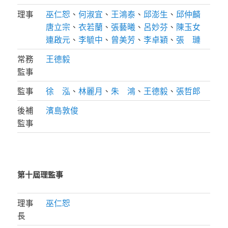
理事
巫仁恕
、
何淑宜
、
王鴻泰
、
邱澎生
、
邱仲麟
唐立宗
、
衣若蘭
、
張藝曦
、
呂妙芬
、
陳玉女
連啟元
、
李毓中
、
曾美芳
、
李卓穎
、
張 璉
常務
王德毅
監事
監事
徐 泓
、
林麗月
、
朱 鴻
、
王德毅
、
張哲郎
後補
濱島敦俊
監事
第十屆理監事
理事
巫仁恕
長