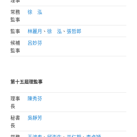
常務
徐 泓
監事
監事
林麗月
、
徐 泓
、
張哲郎
候補
呂妙芬
監事
第十五屆理監事
理事
陳秀芬
長
秘書
吳靜芳
長
常務
王鴻泰
、
邱澎生
、
巫仁恕
、
李卓穎