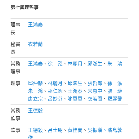
第七屆理監事
理事
王鴻泰
長
秘書
衣若蘭
長
常務
王鴻泰
、
徐 泓
、
林麗月
、
邱澎生
、
朱 鴻
理事
理事
邱仲麟
、
林麗月
、
邱澎生
、
張哲郎
、
徐 泓
朱 鴻
、
巫仁恕
、
王鴻泰
、
宋惠中
、
張 璉
唐立宗
、
呂妙芬
、
喻蓉蓉
、
衣若蘭
、
羅麗馨
常務
王德毅
監事
監事
王德毅
、
呂士朋
、
黃桂蘭
、
吳振漢、
濱島敦
俊