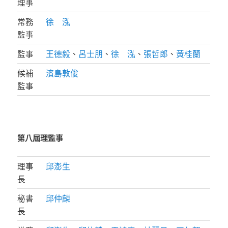
理事
常務
徐 泓
監事
監事
王德毅
、
呂士朋
、
徐 泓
、
張哲郎
、
黃桂蘭
候補
濱島敦俊
監事
第八屆理監事
理事
邱澎生
長
秘書
邱仲麟
長