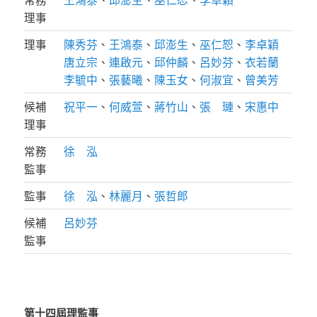
理事
理事
陳秀芬
、
王鴻泰
、
邱澎生
、
巫仁恕
、
李卓穎
唐立宗
、
連啟元
、
邱仲麟
、
呂妙芬
、
衣若蘭
李毓中
、
張藝曦
、
陳玉女
、
何淑宜
、
曾美芳
候補
祝平一
、
何威萱
、
蔣竹山
、
張 璉
、
宋惠中
理事
常務
徐 泓
監事
監事
徐 泓
、
林麗月
、
張哲郎
候補
呂妙芬
監事
第十四屆理監事