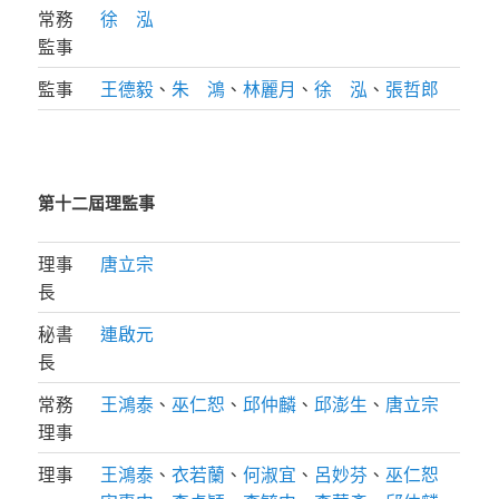
常務
徐 泓
監事
監事
王德毅
、
朱 鴻
、
林麗月
、
徐 泓
、
張哲郎
第十二屆理監事
理事
唐立宗
長
秘書
連啟元
長
常務
王鴻泰
、
巫仁恕
、
邱仲麟
、
邱澎生
、
唐立宗
理事
理事
王鴻泰
、
衣若蘭
、
何淑宜
、
呂妙芬
、
巫仁恕