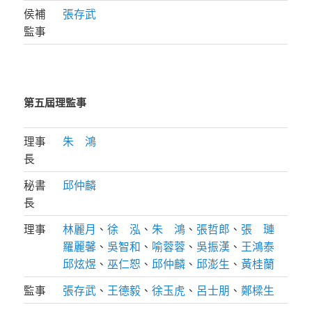
侯補
張存武
監事
第五屆理監事
理事
朱 鴻
長
秘書
邱仲麟
長
理事
林麗月
、
徐 泓
、
朱 鴻
、
張哲郎
、
張 璉
羅麗馨
、
吳智和
、
喻蓉蓉
、
吳振漢
、
王鴻泰
邱炫煜
、
巫仁恕
、
邱仲麟
、
邱澎生
、
黃桂蘭
監事
張存武
、
王德毅
、
徐玉虎
、
呂士朋
、
鄭樑生