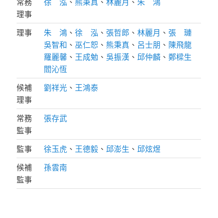
常務
徐 泓
、
熊秉真
、
林麗月
、
朱 鴻
理事
理事
朱 鴻
、
徐 泓
、
張哲郎
、
林麗月
、
張 璉
吳智和
、
巫仁恕
、
熊秉真
、
呂士朋
、
陳飛龍
羅麗馨
、
王成勉
、
吳振漢
、
邱仲麟
、
鄭樑生
閻沁恆
候補
劉祥光
、
王鴻泰
理事
常務
張存武
監事
監事
徐玉虎
、
王德毅
、
邱澎生
、
邱炫煜
候補
孫雲南
監事