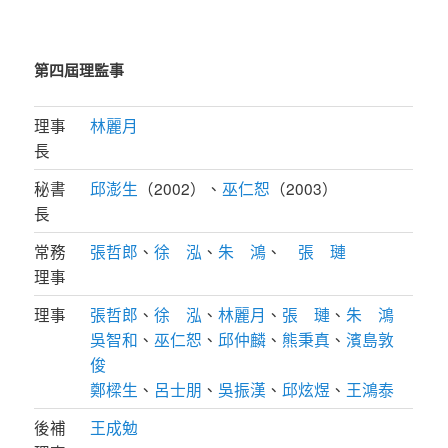
第四屆理監事
理事
林麗月
長
秘書
邱澎生
（2002）、
巫仁恕
（2003）
長
常務
張哲郎
、
徐 泓
、
朱 鴻
、
張 璉
理事
理事
張哲郎
、
徐 泓
、
林麗月
、
張 璉
、
朱 鴻
吳智和
、
巫仁恕
、
邱仲麟
、
熊秉真
、
濱島敦
俊
鄭樑生
、
呂士朋
、
吳振漢
、
邱炫煜
、
王鴻泰
後補
王成勉