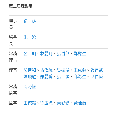
第二屆理監事
理事
徐 泓
長
秘書
朱 鴻
長
常務
呂士朋
、
林麗月
、
張哲郎
、
鄭樑生
理事
理事
吳智和
、
古偉瀛
、
吳振漢
、
王成勉
、
張存武
陳飛龍
、
羅麗馨
、
張 璉
、
邱澎生
、
邱仲麟
常務
閻沁恆
監事
監事
王德毅
、
徐玉虎
、
黃彰健
、
黃桂蘭