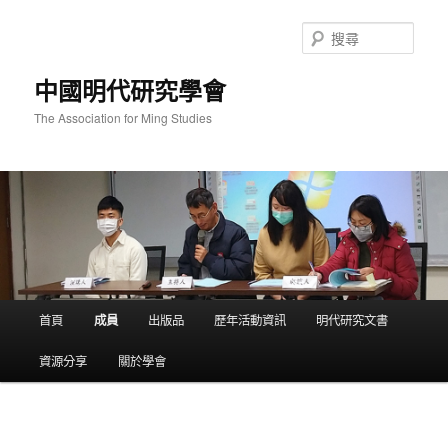
跳
至
搜
主
尋
要
中國明代研究學會
內
容
The Association for Ming Studies
主
首頁
成員
出版品
歷年活動資訊
明代研究文書
要
選
資源分享
關於學會
單