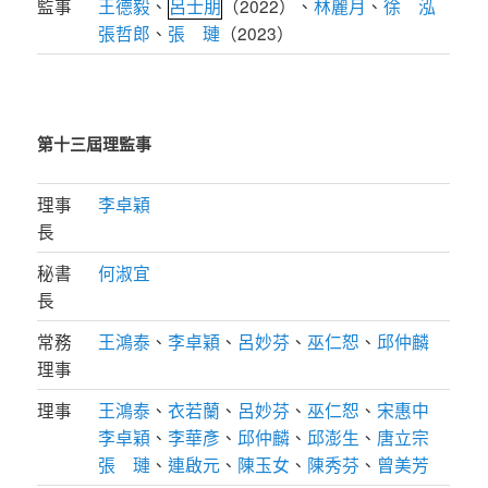
呂士朋
監事
王德毅
、
（2022）、
林麗月
、
徐 泓
張哲郎
、
張 璉
（2023）
第十三屆理監事
理事
李卓穎
長
秘書
何淑宜
長
常務
王鴻泰
、
李卓穎
、
呂妙芬
、
巫仁恕
、
邱仲麟
理事
理事
王鴻泰
、
衣若蘭
、
呂妙芬
、
巫仁恕
、
宋惠中
李卓穎
、
李華彥
、
邱仲麟
、
邱澎生
、
唐立宗
張 璉
、
連啟元
、
陳玉女
、
陳秀芬
、
曾美芳