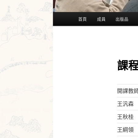
主
首頁
成員
出版品
要
選
單
課
開課教
王汎森
王秋桂
王綱領