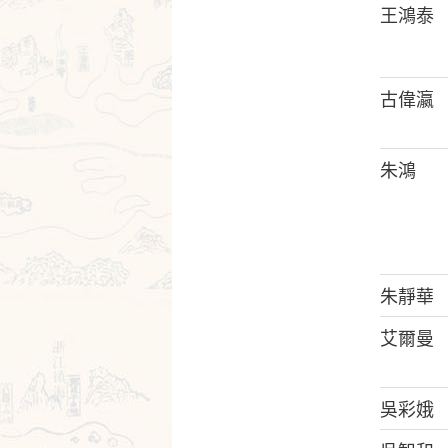
王鴻泰
古偉瀛
朱鴻
朱靜華
艾爾曼
吳彩娥