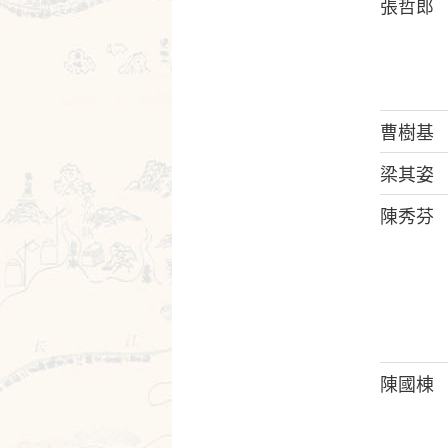
張哲郎
曹樹基
梁其姿
陳秀芬
陳國棟