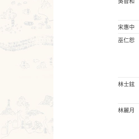
吳智和
宋惠中
巫仁恕
林士鉉
林麗月