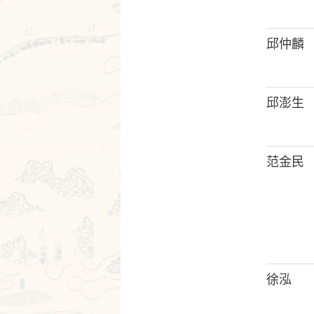
邱仲麟
邱澎生
范金民
徐泓