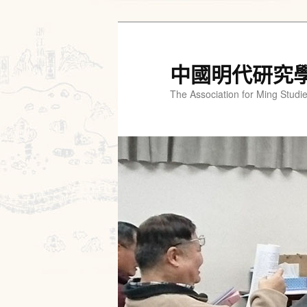
跳
至
主
中國明代研究
要
The Association for Ming Studi
內
容