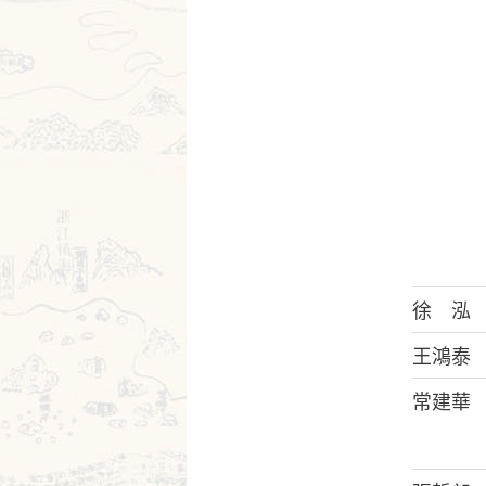
徐 泓
王鴻泰
常建華