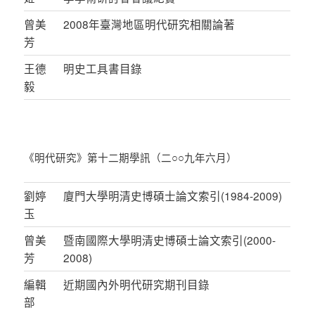
曾美
2008年臺灣地區明代研究相關論著
芳
王德
明史工具書目錄
毅
《明代研究》第十二期學訊（二○○九年六月）
劉婷
廈門大學明清史博碩士論文索引(1984-2009)
玉
曾美
暨南國際大學明清史博碩士論文索引(2000-
芳
2008)
編輯
近期國內外明代研究期刊目錄
部