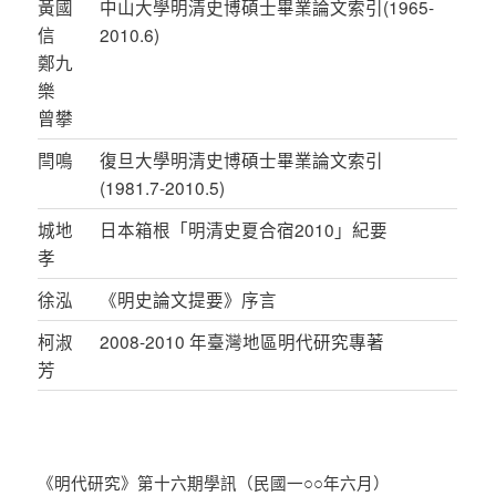
黃國
中山大學明清史博碩士畢業論文索引(1965-
信
2010.6)
鄭九
樂
曾攀
閆鳴
復旦大學明清史博碩士畢業論文索引
(1981.7-2010.5)
城地
日本箱根「明清史夏合宿2010」紀要
孝
徐泓
《明史論文提要》序言
柯淑
2008-2010 年臺灣地區明代研究專著
芳
《明代研究》第十六期學訊（民國一○○年六月）