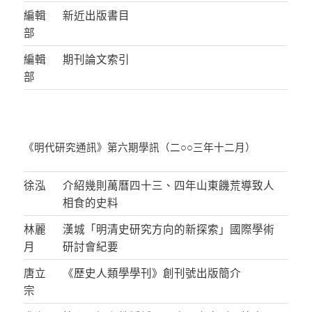
編輯
新近出版書目
部
編輯
期刊論文索引
部
《明代研究通訊》第六期學訊（二○○三年十二月）
徐泓
介紹幾則萬曆四十三、四年山東饑荒導致人
相食的史料
林麗
漢城「明清史研究方向的新探索」國際學術
月
研討會紀要
唐立
《歷史人類學學刊》創刊號出版簡介
宗