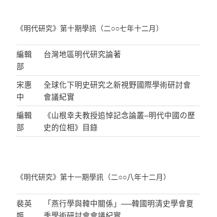
《明代研究》第十期學訊（二○○七年十二月）
編輯
台灣地區明代研究論著
部
宋惠
全球化下明史研究之新視野國際學術研討會
中
會議紀實
編輯
《山根幸夫教授追悼記念論叢–明代中國の歷
部
史的位相》目錄
《明代研究》第十一期學訊（二○○八年十二月）
裴英
「燕行學與韓中關係」──韓國明清史學會夏
姬
季學術研討會會議紀實