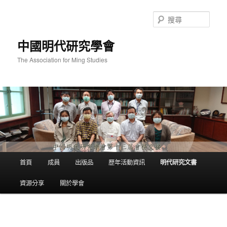
跳
至
搜
主
尋
要
中國明代研究學會
內
容
The Association for Ming Studies
主
首頁
成員
出版品
歷年活動資訊
明代研究文書
要
選
資源分享
關於學會
單