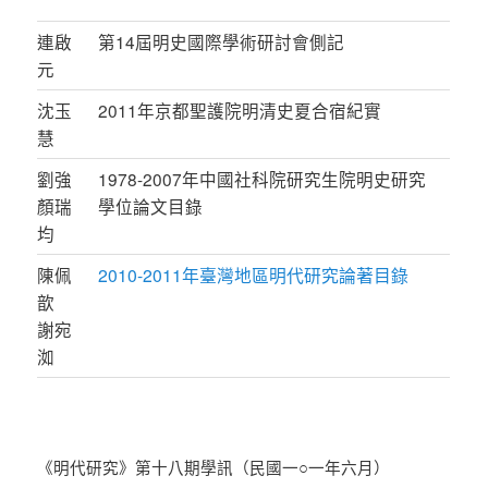
連啟
第14屆明史國際學術研討會側記
元
沈玉
2011年京都聖護院明清史夏合宿紀實
慧
劉強
1978-2007年中國社科院研究生院明史研究
顏瑞
學位論文目錄
均
陳佩
2010-2011年臺灣地區明代研究論著目錄
歆
謝宛
洳
《明代研究》第十八期學訊（民國一○一年六月）