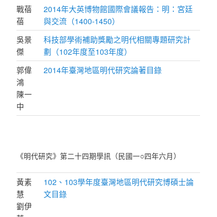
戰蓓
2014年大英博物館國際會議報告：明：宮廷
蓓
與交流（1400-1450）
吳景
科技部學術補助獎勵之明代相關專題研究計
傑
劃（102年度至103年度）
郭偉
2014年臺灣地區明代研究論著目錄
鴻
陳一
中
《明代研究》第二十四期學訊（民國一○四年六月）
黃素
102、103學年度臺灣地區明代研究博碩士論
慧
文目錄
劉伊