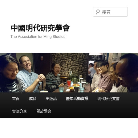
跳
至
搜
主
尋
要
中國明代研究學會
內
容
The Association for Ming Studies
主
首頁
成員
出版品
歷年活動資訊
明代研究文書
要
選
資源分享
關於學會
單