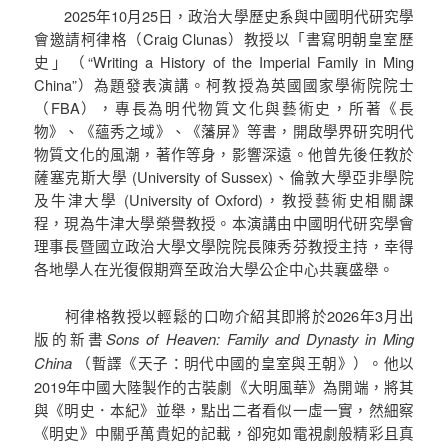
2025年10月25日，政治大學歷史系與中國明代研究學
會邀請柯律格（Craig Clunas）教授以「書寫明朝皇室歷
史」（“Writing a History of the Imperial Family in Ming
China”）為題發表演講。柯教授為英國國家學術院院士
（FBA），專長為明代物質文化與藝術史，所著《長
物》、《蘊秀之域》、《藩屏》等書，開啟學界研究明代
物質文化的風潮，著作等身，影響深遠。他曾先後任教於
薩塞克斯大學 (University of Sussex)、倫敦大學亞非學院
及牛津大學 (University of Oxford)，教授藝術史相關課
程，現為牛津大學榮譽教授。本演講由中國明代研究學會
理事長暨國立政治大學文學院院長陳秀芬教授主持，幸得
各地學人在光復假期齊至政治大學公企中心共襄盛舉。
柯律格教授以輕鬆的口吻介紹其即將於2026年3月出
版的新書
Sons of Heaven: Family and Dynasty in Ming
China
（暫譯《天子：明代中國的皇室與王朝》）。他以
2019年中國大陸製作的古裝劇《大明風華》為開端，將其
與《明史．本紀》並舉，點出二者看似一虛一實，然細察
《明史》中關乎萬貴妃的記載，卻宛如電視劇般精彩且真