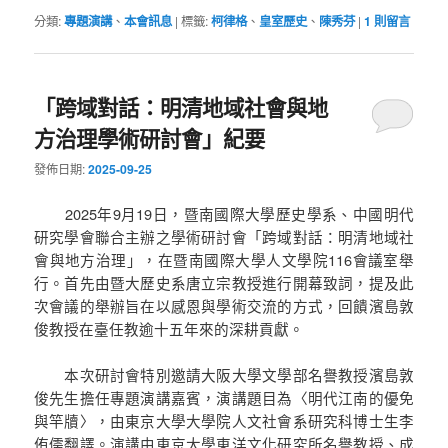
分類:
專題演講
、
本會訊息
|
標籤:
柯律格
、
皇室歷史
、
陳秀芬
|
1
則留言
「跨域對話：明清地域社會與地
方治理學術研討會」紀要
發佈日期:
2025-09-25
2025年9月19日，暨南國際大學歷史學系、中國明代
研究學會聯合主辦之學術研討會「跨域對話：明清地域社
會與地方治理」，在暨南國際大學人文學院116會議室舉
行。首先由暨大歷史系唐立宗教授進行開幕致詞，提及此
次會議的舉辦旨在以感恩與學術交流的方式，回饋濱島敦
俊教授在臺任教逾十五年來的深耕貢獻。
本次研討會特別邀請大阪大學文學部名譽教授濱島敦
俊先生擔任專題演講嘉賓，演講題目為〈明代江南的優免
與竿牘〉，由東京大學大學院人文社會系研究科博士生李
侑儒翻譯。演講由東京大學東洋文化研究所名譽教授、成