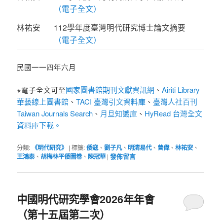
（電子全文）
林祐安
112學年度臺灣明代研究博士論文摘要
（電子全文）
民國一一四年六月
※電子全文可至
國家圖書館期刊文獻資訊網
、
Airiti Library
華藝線上圖書館
、
TACI 臺灣引文資料庫
、
臺灣人社百刊
Taiwan Journals Search
、
月旦知識庫
、
HyRead 台灣全文
資料庫下載。
分類:
《明代研究》
|
標籤:
倭寇
、
劉子凡
、
明清易代
、
曾偉
、
林祐安
、
王鴻泰
、
胡梅林平倭圖卷
、
陳冠華
|
發佈留言
中國明代研究學會2026年年會
（第十五屆第二次）