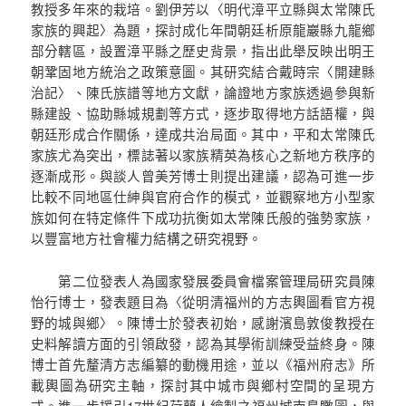
教授多年來的栽培。劉伊芳以〈明代漳平立縣與太常陳氏
家族的興起〉為題，探討成化年間朝廷析原龍巖縣九龍鄉
部分轄區，設置漳平縣之歷史背景，指出此舉反映出明王
朝鞏固地方統治之政策意圖。其研究結合戴時宗〈開建縣
治記〉、陳氏族譜等地方文獻，論證地方家族透過參與新
縣建設、協助縣城規劃等方式，逐步取得地方話語權，與
朝廷形成合作關係，達成共治局面。其中，平和太常陳氏
家族尤為突出，標誌著以家族精英為核心之新地方秩序的
逐漸成形。與談人曾美芳博士則提出建議，認為可進一步
比較不同地區仕紳與官府合作的模式，並觀察地方小型家
族如何在特定條件下成功抗衡如太常陳氏般的強勢家族，
以豐富地方社會權力結構之研究視野。
第二位發表人為國家發展委員會檔案管理局研究員陳
怡行博士，發表題目為〈從明清福州的方志輿圖看官方視
野的城與鄉〉。陳博士於發表初始，感謝濱島敦俊教授在
史料解讀方面的引領啟發，認為其學術訓練受益終身。陳
博士首先釐清方志編纂的動機用途，並以《福州府志》所
載輿圖為研究主軸，探討其中城市與鄉村空間的呈現方
式。進一步援引17世紀荷蘭人繪製之福州城南鳥瞰圖，與