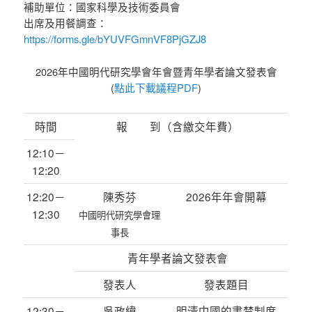
補助單位：國家科學及技術委員會
出席及用餐調查：
https://forms.gle/bYUVFGmnVF8PjGZJ8
2026年中國明代研究學會年會暨青年學者論文發表會
(
點此下載議程PDF
)
時間
報 到（含繳交年費）
12:10－
12:20
12:20－
陳秀芬
2026年年會開幕
12:30
中國明代研究學會理
事長
青年學者論文發表會
發表人
發表題目
12:30－
吳政緯
明清中國的書禁制度