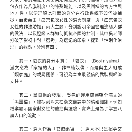
包衣作為八旗制度中的特殊職能，以及黑圖檔的官方性與
地方性，以便理解此群體的身分在行政系統下如何被捕
捉。而後藉由「盛京包衣女性的選秀制度」與「盛京包衣
女性的非法婚姻」兩大主題，分別說明帝國管理邊緣人群
的做法，以及邊緣人群如何抵抗帝國的控制。其中吳老師
打破了影視中對「選秀」為選妃的印象，提到「性別化治
理」的觀點，分別有四：
其一，包衣的身分本質： 「包衣」（Booi niyalma）
滿文意為「家裡的人」，非單純奴僕，而是與主人組成
「類家庭」的親屬關係，可視為皇室最親信的武裝與經濟
支柱。
其二，黑圖檔的發現： 吳老師運用康熙朝全滿文的
「黑圖檔」，捕捉到消失在漢文翻譯中的精確細節。例如
檔案顯示國家對女性的監控與選驗，實際上是為了掌握八
旗人口的流動。
其三、選秀作為「官僚編舞」： 選秀不只是招募宮