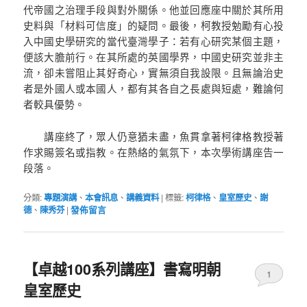
代帝國之治理手段與對外關係。他並回應座中關於其所用
史料與「材料可信度」的疑問。最後，柯教授勉勵有心投
入中國史學研究的當代臺灣學子：若有心研究某個主題，
便該大膽前行。在其所處的英國學界，中國史研究並非主
流，卻未嘗阻止其好奇心，實無須自我設限。且無論治史
者是外國人或本國人，都有其各自之長處與短處，難論何
者較具優勢。
講座終了，眾人仍意猶未盡，魚貫拿著柯律格教授著
作求賜簽名或指教。在熱絡的氣氛下，本次學術講座告一
段落。
分類:
專題演講
、
本會訊息
、
講義資料
|
標籤:
柯律格
、
皇室歷史
、
謝
德
、
陳秀芬
|
發佈留言
【卓越100系列講座】書寫明朝
1
皇室歷史