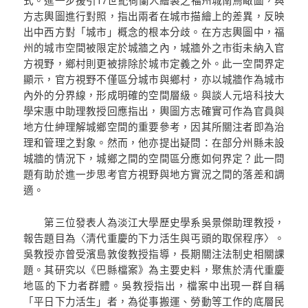
方志輿圖進行對照，指出兩者在城市描繪上的差異，反映
出中西方對「城市」概念的根本分歧。在方志輿圖中，福
州的城市空間被限定於城牆之內，城牆外之市街未納入官
方視野，鄉村則更被排除於城市定義之外。此一空間界定
顯示，官方視野不僅區分城市與鄉村，亦以城牆作為城市
內外的分界線，形成明確的空間層級。與談人元培科技大
學宋惠中助理教授回應指出，輿圖方志確實可作為官員與
地方仕紳理解城鄉空間的重要參考，因其所關注者即為治
理和管理之對象。然而，他亦提出疑問：在部分州縣未設
城牆的情況下，城鄉之間的空間區分應如何界定？此一問
題有助於進一步思考官方視野與地方實況之間的落差和調
適。
第三位發表人為淡江大學歷史學系吳景傑助理教授，
報告題目為〈清代重慶的下力活生與丐頭的取保程序〉。
吳教授亦曾受濱島敦俊教授指導，長期關注法制史相關課
題。其研究以《巴縣檔案》為主要史料，聚焦於清代重慶
地區的下力者群體。吳教授指出，檔案中出現一群自稱
「平日下力活生」者，為從事搬運、勞動等工作的底層民