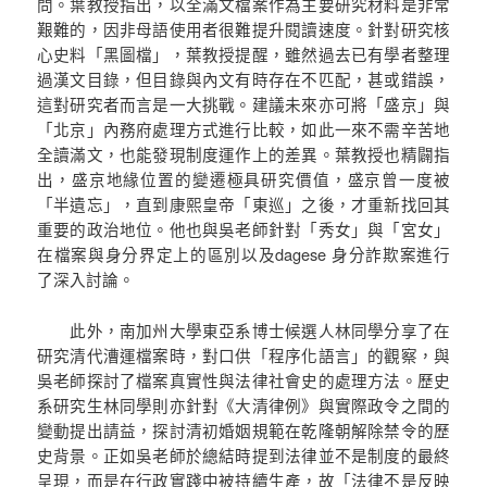
問。葉教授指出，以全滿文檔案作為主要研究材料是非常
艱難的，因非母語使用者很難提升閱讀速度。針對研究核
心史料「黑圖檔」，葉教授提醒，雖然過去已有學者整理
過漢文目錄，但目錄與內文有時存在不匹配，甚或錯誤，
這對研究者而言是一大挑戰。建議未來亦可將「盛京」與
「北京」內務府處理方式進行比較，如此一來不需辛苦地
全讀滿文，也能發現制度運作上的差異。葉教授也精闢指
出，盛京地緣位置的變遷極具研究價值，盛京曾一度被
「半遺忘」，直到康熙皇帝「東巡」之後，才重新找回其
重要的政治地位。他也與吳老師針對「秀女」與「宮女」
在檔案與身分界定上的區別以及dagese 身分詐欺案進行
了深入討論。
此外，南加州大學東亞系博士候選人林同學分享了在
研究清代漕運檔案時，對口供「程序化語言」的觀察，與
吳老師探討了檔案真實性與法律社會史的處理方法。歷史
系研究生林同學則亦針對《大清律例》與實際政令之間的
變動提出請益，探討清初婚姻規範在乾隆朝解除禁令的歷
史背景。正如吳老師於總結時提到法律並不是制度的最終
呈現，而是在行政實踐中被持續生產，故「法律不是反映