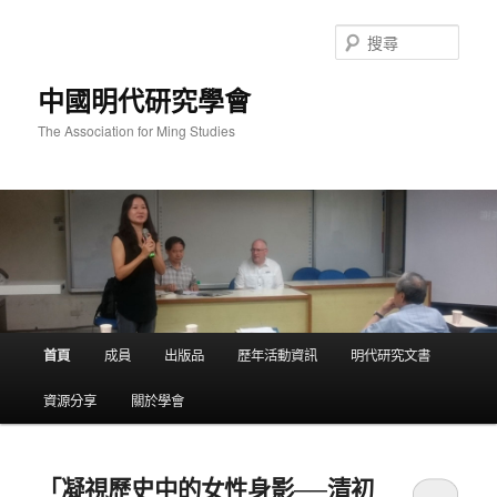
跳
跳
至
至
搜
主
輔
尋
要
助
中國明代研究學會
內
內
容
容
The Association for Ming Studies
主
首頁
成員
出版品
歷年活動資訊
明代研究文書
要
選
資源分享
關於學會
單
「凝視歷史中的女性身影──清初