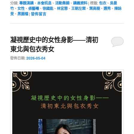
分類:
專題演講
、
本會訊息
、
活動集錦
、
講義資料
|
標籤:
包衣
、
吳曼
竹
、
女性
、
張藝曦
、
徐國能
、
林宜蓉
、
王朝左案
、
葉高樹
、
選秀
、
陳詠
旻
、
黑圖檔
|
發佈留言
凝視歷史中的女性身影――清初
東北與包衣秀女
發佈日期:
2026-05-04