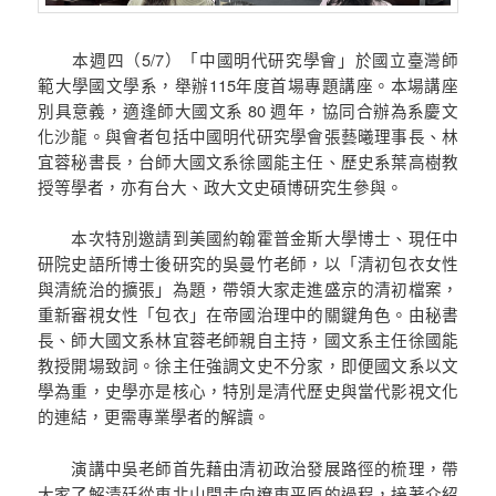
本週四（5/7）「中國明代研究學會」於國立臺灣師
範大學國文學系，舉辦115年度首場專題講座。本場講座
別具意義，適逢師大國文系 80 週年，協同合辦為系慶文
化沙龍。與會者包括中國明代研究學會張藝曦理事長、林
宜蓉秘書長，台師大國文系徐國能主任、歷史系葉高樹教
授等學者，亦有台大、政大文史碩博研究生參與。
本次特別邀請到美國約翰霍普金斯大學博士、現任中
研院史語所博士後研究的吳曼竹老師，以「清初包衣女性
與清統治的擴張」為題，帶領大家走進盛京的清初檔案，
重新審視女性「包衣」在帝國治理中的關鍵角色。由秘書
長、師大國文系林宜蓉老師親自主持，國文系主任徐國能
教授開場致詞。徐主任強調文史不分家，即便國文系以文
學為重，史學亦是核心，特別是清代歷史與當代影視文化
的連結，更需專業學者的解讀。
演講中吳老師首先藉由清初政治發展路徑的梳理，帶
大家了解清廷從東北山間走向遼東平原的過程，接著介紹