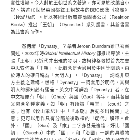
實性堪疑。今人對於王朝世系之著迷，亦可見於改編自小
說、講述16世紀英國都鐸王朝故事的BBC影集《狼廳》
（
Wolf Hall
）。是以英國出版商睿應圖書公司（Reaktion
Books）推出「王朝」（Dynasties）系列叢書，其新書實
為此書系而作。
然何謂「Dynasty」？學者Jeroen Duindam雖已著書
闡述，2022年時
Global Intellectual History
卻推出專號，主
張「王朝」乃近代才出現的發明。故柯律格教授首先在書
中思索何為「王朝」、此概念是否適用於中國等問題。由
於時人的確自稱為「大明人」，「Dynasty」一詞或非東
方主義之建構。然將「Dynasty」一詞套用於明代，其與
明人的認知必有落差。英文中可譯為「Dynasty」者，在
中文裡便有「朝」（Chao）與國（Guo）等字，而其各自
又包含多種定義。如「朝」有所謂「朝堂」（court）之
意；也有《穀山筆記》中「『本朝』后妃多出民間」之
意；更可以用作具有分隔前後政權的「朝代」解釋。此
外，「國」（Guo）及「家」二字亦甚是複雜，好比「國
初」（Guochu）中的「國」，和「治國」一詞的具體物
理空間指涉並不相同，而「家國」與「國家」的內涵亦有