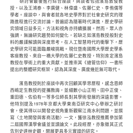
研討會最後進行綜合座談，與談者包括濱島敦俊教
授，以及王鴻泰、李廣健、林偉盛、佐藤仁史、李侑儒等
學者。座談中，與會者就各地史學界對於社會史研究的理
路進程進行交流討論，普遍認為隨著時代演進，歷史學研
究領域日益多元，方法和視角亦持續擴展。然而，眾人亦
強調，無論研究趨勢如何變化，若缺乏如濱島教授般對史
料的嚴謹解讀與深度思考，在人工智慧時代的衝擊下，歷
史學研究可能面臨嚴峻挑戰。現任暨南國際大學歷史學系
客座教授、來自一橋大學的佐藤仁史教授，特別肯定濱島
教授在學術上的重大貢獻，並推崇其《總管信仰》一書所
提出的整體研究框架，認為其深度、廣度幾近無可取代。
濱島教授則於座談中再次回顧其學思歷程，感念恩師
西嶋定生教授的提攜教誨，並細數小山正明、田中正俊、
重田德、佐伯有一等多位師長對其學術發展的深遠影響。
他特別提及1978年京都大學東南亞研究中心舉辦之研討
會，使其得以以開發史視角重新觀察江南水利問題，並撰
寫〈土地開發與客商活動〉一文，獲徐泓教授推薦參加第
二屆國際漢學會議並宣讀論文。此段經歷，亦象徵其正式
告別史達林史觀，開展更具多元實證的研究。