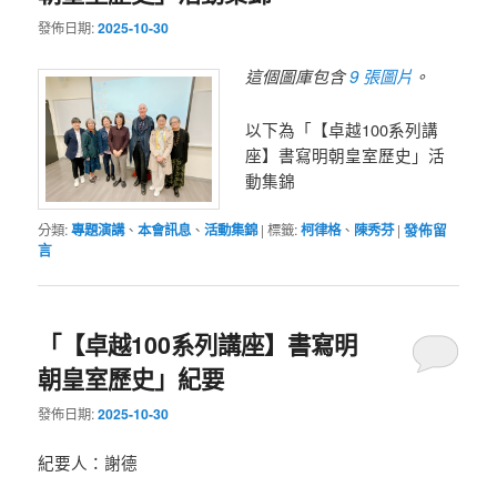
發佈日期:
2025-10-30
這個圖庫包含
9 張圖片
。
以下為「【卓越100系列講
座】書寫明朝皇室歷史」活
動集錦
分類:
專題演講
、
本會訊息
、
活動集錦
|
標籤:
柯律格
、
陳秀芬
|
發佈留
言
「【卓越100系列講座】書寫明
朝皇室歷史」紀要
發佈日期:
2025-10-30
紀要人：謝德