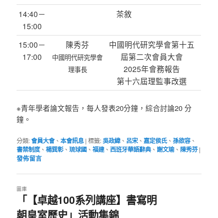
14:40－
茶敘
15:00
15:00－
陳秀芬
中國明代研究學會第十五
17:00
屆第二次會員大會
中國明代研究學會
2025年會務報告
理事長
第十六屆理監事改選
※青年學者論文報告，每人發表20分鐘，綜合討論20 分
鐘。
分類:
會員大會
、
本會訊息
|
標籤:
吳政緯
、
呂宋
、
嘉定侯氏
、
孫欲容
、
書禁制度
、
楊巽彰
、
琉球國
、
福建
、
西班牙華語辭典
、
謝文瑜
、
陳秀芬
|
發佈留言
圖庫
「【卓越100系列講座】書寫明
朝皇室歷史」活動集錦