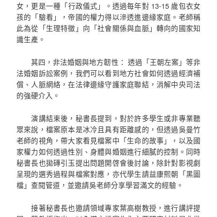
女，更是一種「行政儀式」。透過每年對 13-15 歲包衣女
孩的「驗看」，帝國的權力得以滲透進邊緣家庭。老師稱
此為從「生理特徵」向「社會關係與血脈」轉向的國家知
識生產。
其四，非法婚姻與地方韌性： 透過「王朝左案」等非
法婚姻訴訟案例，我們可以看到地方社會如何透過經濟補
償、人脈網絡，在法律邊緣守護家庭聯結，消解中央司法
的強硬介入。
演講結束後，秘書長提到，對於許多學生或非專業聽
眾來說，檔案原本是冰冷且具有距離感的，但透過吳曼竹
老師的視角，帶大家看見檔案中「生命的故事」，以及國
家權力如何透過性別、身體與婚姻進行細膩的控制。同時
秘書長也拋磚引玉提出問題開啓會後討論，除針對影視劇
呈現的選秀過程與檔案對應，亦代學生請益康熙朝「黑圖
檔」查閱管道，並邀請吳老師分享學習滿文的經驗。
接著秘書長也邀請領域專家葉高樹教授，進行講評提