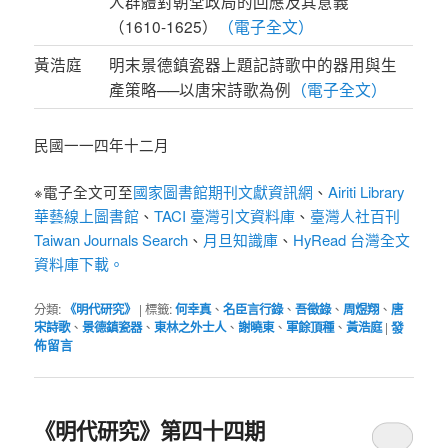
人群體對朝堂政局的回應及其意義
（1610-1625）
（電子全文）
黃浩庭
明末景德鎮瓷器上題記詩歌中的器用與生
產策略──以唐宋詩歌為例
（電子全文）
民國一一四年十二月
※電子全文可至
國家圖書館期刊文獻資訊網
、
Airiti Library
華藝線上圖書館
、
TACI 臺灣引文資料庫
、
臺灣人社百刊
Taiwan Journals Search
、
月旦知識庫
、
HyRead 台灣全文
資料庫下載。
分類:
《明代研究》
|
標籤:
何幸真
、
名臣言行錄
、
吾徵錄
、
周煜翔
、
唐
宋詩歌
、
景德鎮瓷器
、
東林之外士人
、
謝曉東
、
軍餘頂種
、
黃浩庭
|
發
佈留言
《明代研究》第四十四期