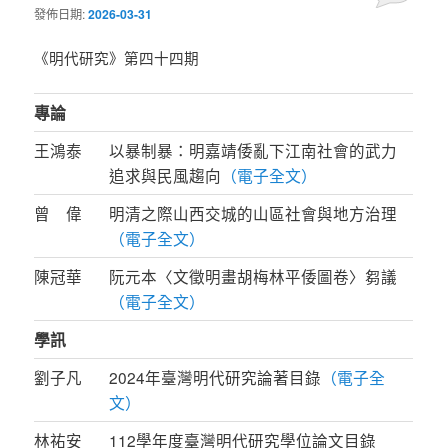
發佈日期:
2026-03-31
《明代研究》第四十四期
專論
王鴻泰
以暴制暴：明嘉靖倭亂下江南社會的武力
追求與民風趨向
（電子全文）
曾 偉
明清之際山西交城的山區社會與地方治理
（電子全文）
陳冠華
阮元本〈文徵明畫胡梅林平倭圖卷〉芻議
（電子全文）
學訊
劉子凡
2024年臺灣明代研究論著目錄
（電子全
文）
林祐安
112學年度臺灣明代研究學位論文目錄