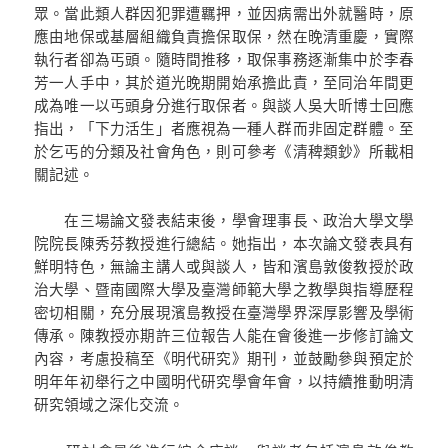
眾。當此類人群因犯罪遭羈押，並因病需出外就醫時，原
應由地保或基層組織負責擔保取保，然在晚清重慶，實際
執行者卻為丐頭。隨時間推移，取保事務逐漸集中於李春
芳一人手中，其於道光晚期開始承擔此責，至同治年間更
成為唯一以丐頭身分進行取保者。與談人吳大昕博士回應
指出，「下力活生」者應視為一種人群而非固定群體。至
於乞丐的分類及社會角色，則可參考《清稗類鈔》所載相
關記述。
在三場論文發表結束後，學會理事長、政治大學文學
院院長陳秀芬教授進行總結。她指出，本次論文發表具有
鮮明特色，無論主講人或與談人，皆和濱島敦俊教授於政
治大學、暨南國際大學及臺灣師範大學之教學與指導歷程
密切相關，充分展現濱島教授在臺灣學界深厚影響及學術
傳承。陳教授亦期許三位報告人能在會後進一步修訂論文
內容，考慮投稿至《明代研究》期刊，並鼓勵參與預定於
明年年初舉行之中國明代研究學會年會，以持續推動明清
研究領域之深化交流。