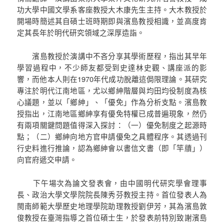
功大學中國文學系客座教授大木康先生主持。大木教授於
開場時簡述其自碩士班時期即與濱島教授相識，並高度肯
定其長年於明代研究領域之深厚造詣。
濱島教授於演講中不吝分享其學術歷程，指出其早年
學習過程中，不少師友都受到史達林史觀、講座派的影
響，而他本人則在1970年代成功脫離這侷限理論。其研究
專注於明代江南地區，尤以鄉紳階層與均田均役制度為核
心議題，並以「鄉紳」、「優免」作為分析支點。濱島教
授指出，江南地區鄉紳享有優免特權已成普遍現象，然仍
有兩項關鍵問題值得深入探討：（一）優免制度之起源時
點；（二）鄉紳向地方官申請優免之具體程序。其透過刊
行史料進行推論，認為鄉紳會以書信文書（即「竿牘」）
向官府遞交申請。
下午場次為論文發表會，由中國明代研究學會理事
長、政治大學文學院院長陳秀芬教授主持。首位發表人為
閩南師範大學歷史地理學院助理教授劉伊芳，其為濱島敦
俊教授在臺灣指導之首位碩士生，於發表前特別致謝濱島