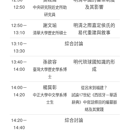
12:50
及其影響
中央研究院近史所助
研究員
12:50－
謝文瑜
明清之際嘉定侯氏的
13:10
易代重建與敘事
清華大學歷史所碩士
13:10－
綜合討論
13:30
13:40－
孫欲容
明代琉球國知識的形
14:00
成
臺灣大學歷史學系博
士
14:00－
楊巽彰
從呂宋到福建？
14:20
中正大學中文學系博
試論17世紀《西班牙－華語
士生
辭典》中官話條目的編纂脈
絡及其實踐
14:20－
綜合討論
14:40