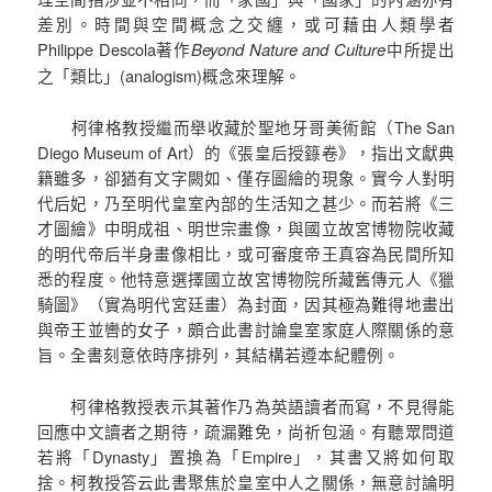
差別。時間與空間概念之交纏，或可藉由人類學者
Philippe Descola著作
Beyond Nature and Culture
中所提出
之「類比」(analogism)概念來理解。
柯律格教授繼而舉收藏於聖地牙哥美術館（The San
Diego Museum of Art）的《張皇后授籙卷》，指出文獻典
籍雖多，卻猶有文字闕如、僅存圖繪的現象。實今人對明
代后妃，乃至明代皇室內部的生活知之甚少。而若將《三
才圖繪》中明成祖、明世宗畫像，與國立故宮博物院收藏
的明代帝后半身畫像相比，或可審度帝王真容為民間所知
悉的程度。他特意選擇國立故宮博物院所藏舊傳元人《獵
騎圖》（實為明代宮廷畫）為封面，因其極為難得地畫出
與帝王並轡的女子，頗合此書討論皇室家庭人際關係的意
旨。全書刻意依時序排列，其結構若遵本紀體例。
柯律格教授表示其著作乃為英語讀者而寫，不見得能
回應中文讀者之期待，疏漏難免，尚祈包涵。有聽眾問道
若將「Dynasty」置換為「Empire」，其書又將如何取
捨。柯教授答云此書聚焦於皇室中人之關係，無意討論明