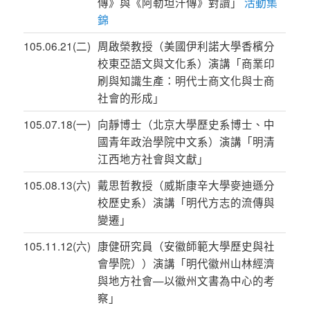
傳》與《阿勒坦汗傳》對讀」
活動集
錦
105.06.21(二)
周啟榮教授（美國伊利諾大學香檳分
校東亞語文與文化系）演講「商業印
刷與知識生產：明代士商文化與士商
社會的形成」
105.07.18(一)
向靜博士（北京大學歷史系博士、中
國青年政治學院中文系）演講「明清
江西地方社會與文獻」
105.08.13(六)
戴思哲教授（威斯康辛大學麥迪遜分
校歷史系）演講「明代方志的流傳與
變遷」
105.11.12(六)
康健研究員（安徽師範大學歷史與社
會學院））演講「明代徽州山林經濟
與地方社會—以徽州文書為中心的考
察」