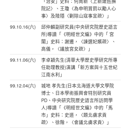
「治安」史料：何喬新〈上新建巡撫
院記〉、王瓊〈為申明賞罰以勵人心
事〉及陸隱〈剿除山寇事宜疏〉」
99.10.16(六)
邱仲麟副研究員(中央研究院歷史語言
所)導讀「《明經世文編》中的「 宮
闈」史料：謝遷，〈諫選妃嬪疏〉、
高儀，〈議放宮女疏〉」
99.11.06(六)
李卓穎先生(清華大學歷史學研究所專
任助理教授)演講「新方案與十五世紀
江南水利」
99.12.04(六)
城地 孝先生(日本北海道大學文學院
博士、日本學術振興會特別研究員
PD、中央研究院歷史語言所訪問學
人)導讀「《明經世文編》中的「馬
市」史料：史道，〈題北虜求貢
疏〉、徐階，〈會議北虜求貢〉」