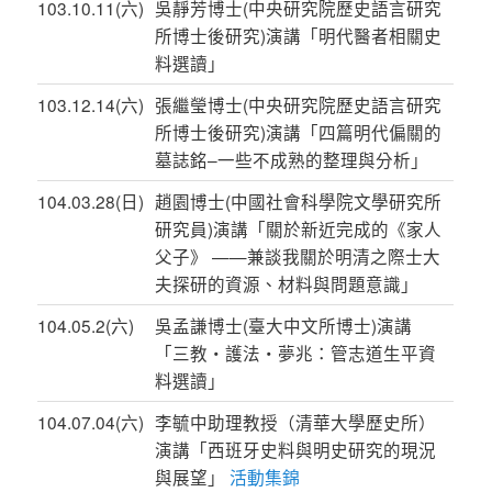
103.10.11(六)
吳靜芳博士(中央研究院歷史語言研究
所博士後研究)演講「明代醫者相關史
料選讀」
103.12.14(六)
張繼瑩博士(中央研究院歷史語言研究
所博士後研究)演講「四篇明代偏關的
墓誌銘–一些不成熟的整理與分析」
104.03.28(日)
趙園博士(中國社會科學院文學研究所
研究員)演講「關於新近完成的《家人
父子》 ——兼談我關於明清之際士大
夫探研的資源、材料與問題意識」
104.05.2(六)
吳孟謙博士(臺大中文所博士)演講
「三教‧護法‧夢兆：管志道生平資
料選讀」
104.07.04(六)
李毓中助理教授（清華大學歷史所）
演講「西班牙史料與明史研究的現況
與展望」
活動集錦