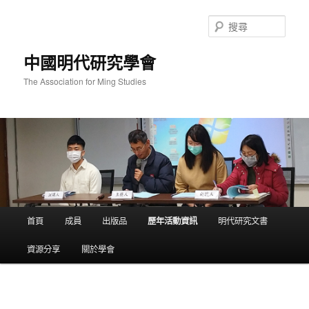
跳
至
搜
主
尋
要
中國明代研究學會
內
容
The Association for Ming Studies
主
首頁
成員
出版品
歷年活動資訊
明代研究文書
要
選
資源分享
關於學會
單