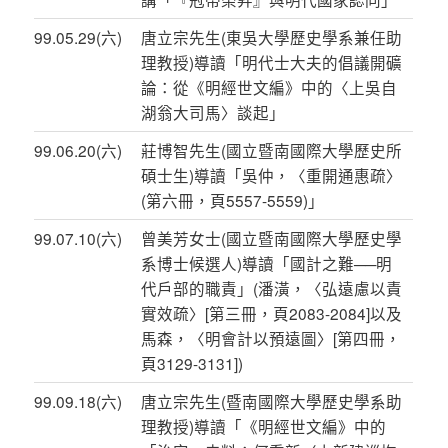
99.05.29(六)
唐立宗先生(東吳大學歷史學系兼任助
理教授)導讀「明代士大夫的倡議開礦
論：從《明經世文編》中的〈上吳自
湖翁大司馬〉談起」
99.06.20(六)
莊博智先生(國立暨南國際大學歷史所
碩士生)導讀「吳仲，〈重開通惠疏〉
(第六冊，頁5557-5559)」
99.07.10(六)
曾美芳女士(國立暨南國際大學歷史學
系博士候選人)導讀「國計之難──明
代戶部的職責」(潘潢，〈弘遠慮以責
實效疏〉[第三冊，頁2083-2084]以及
馬森，〈明會計以預遠圖〉[第四冊，
頁3129-3131])
99.09.18(六)
唐立宗先生(暨南國際大學歷史學系助
理教授)導讀「《明經世文編》中的