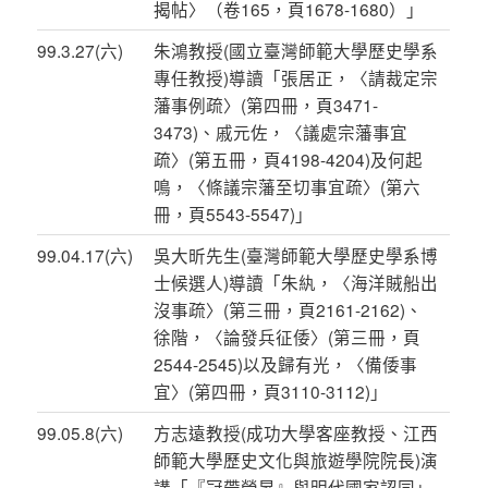
揭帖〉（卷165，頁1678-1680）」
99.3.27(六)
朱鴻教授(國立臺灣師範大學歷史學系
專任教授)導讀「張居正，〈請裁定宗
藩事例疏〉(第四冊，頁3471-
3473)、戚元佐，〈議處宗藩事宜
疏〉(第五冊，頁4198-4204)及何起
鳴，〈條議宗藩至切事宜疏〉(第六
冊，頁5543-5547)」
99.04.17(六)
吳大昕先生(臺灣師範大學歷史學系博
士候選人)導讀「朱紈，〈海洋賊船出
沒事疏〉(第三冊，頁2161-2162)、
徐階，〈論發兵征倭〉(第三冊，頁
2544-2545)以及歸有光，〈備倭事
宜〉(第四冊，頁3110-3112)」
99.05.8(六)
方志遠教授(成功大學客座教授、江西
師範大學歷史文化與旅遊學院院長)演
講「『冠帶榮昇』與明代國家認同」