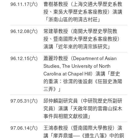
96.11.17(六)
曹樹基教授（上海交通大學歷史系教
授、東吳大學歷史系客座教授）演講
「浙南山區的明清古村莊」
96.12.08(六)
常建華教授（南開大學歷史學院教
授、暨南國際大學歷史系客座教授）
演講「近年來的明清宗族研究」
96.12.15(六)
蕭麗玲教授（Department of Asian
Studies, The University of North
Carolina at Chapel Hill）演講「歷史
的重演：徐渭的後設劇《狂鼓史漁陽
三弄》」
97.05.31(六)
邱仲麟副研究員（中研院歷史所副研
究員）演講「天啟年間的雲霧山採木
事件與相關文獻校讀」
97.06.14(六)
王鴻泰教授（暨南國際大學教授）演
講「摩弄鼎爐──《遵生八箋》中的銅