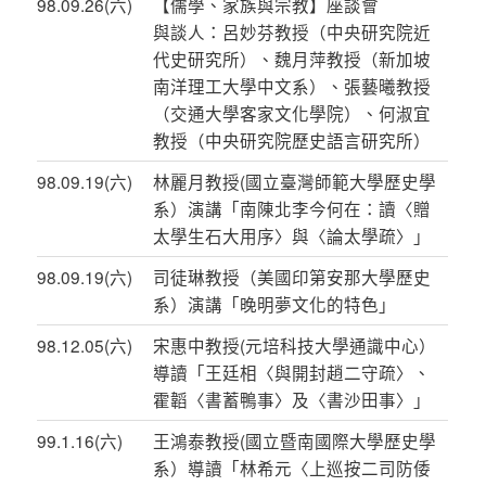
98.09.26(六)
【儒學、家族與宗教】座談會
與談人：呂妙芬教授（中央研究院近
代史研究所）、魏月萍教授（新加坡
南洋理工大學中文系）、張藝曦教授
（交通大學客家文化學院）、何淑宜
教授（中央研究院歷史語言研究所）
98.09.19(六)
林麗月教授(國立臺灣師範大學歷史學
系）演講「南陳北李今何在：讀〈贈
太學生石大用序〉與〈論太學疏〉」
98.09.19(六)
司徒琳教授（美國印第安那大學歷史
系）演講「晚明夢文化的特色」
98.12.05(六)
宋惠中教授(元培科技大學通識中心）
導讀「王廷相〈與開封趙二守疏〉、
霍韜〈書蓄鴨事〉及〈書沙田事〉」
99.1.16(六)
王鴻泰教授(國立暨南國際大學歷史學
系）導讀「林希元〈上巡按二司防倭