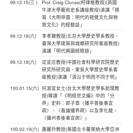
99.12.15(三 )
Prof. Craig Clunas(柯律格教授)(英國
牛津大學藝術史系講座教授)演講「撰
寫《大明帝國：明代的視覺文化與物
質文化》的經驗談」
99.12.18(六)
李孝聰教授(北京大學歷史學系教授、
臺灣大學建築與城鄉研究所客座教授)
演講「明代輿圖經眼錄」
99.12.18(六)
定宜庄教授(中國社會科學研究院歷史
研究所研究員、東吳大學歷史學系客
座教授)演講「清沿于明而不同于明」
100.01.15(六)
何淑宜女士(台北大學歷史學系助理教
授)導讀「《明經世文編》中的「分
界」史料：郭子章〈播平善後事宜
疏〉、〈看議播界疏〉以及李化龍，
〈播州善後事宜疏〉」
100.02.19(六)
蕭麗玲教授(美國北卡蘿萊納大學亞洲