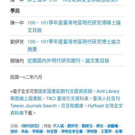
學訊
100、101學年度臺灣地區明代研究博碩士論
陳一中
文目錄
100、101學年度臺灣地區明代研究博士論文
劉伊芳
摘要
近期國內外明代研究期刊、論文集目錄
顏瑞均
民國一○二年六月
國家圖書館期刊文獻資訊網
Airiti Library
※電子全文可至
、
華藝線上圖書館
TACI 臺灣引文資料庫
臺灣人社百刊
、
、
Taiwan Journals Search
月旦知識庫
HyRead 台灣全文
、
、
資料庫
下載。
分類:
《明代研究》
|
標籤:
不入城
、
劉伊芳
、
劉婷玉
、
婢女
、
張藝曦
、
徐枋
、
朱紈
、
李新峰
、
林宜蓉
、
淨明忠孝全書
、
淨明道
、
王雪萍
、
紀事