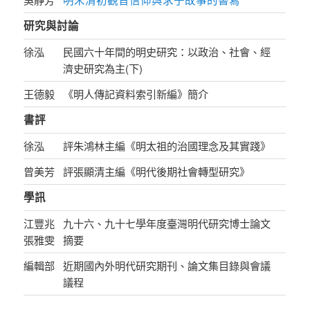
研究與討論
徐泓
民國六十年間的明史研究：以政治、社會、經
濟史研究為主(下)
王德毅
《明人傳記資料索引新編》簡介
書評
徐泓
評朱鴻林主編《明太祖的治國理念及其實踐》
曾美芳
評張顯清主編《明代後期社會轉型研究》
學訊
江豐兆
九十六、九十七學年度臺灣明代研究博士論文
張雅雯
摘要
編輯部
近期國內外明代研究期刊、論文集目錄與會議
議程