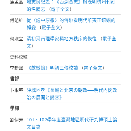
地志與紀遊：《西湖合志》與晚明杭州刊刻
馬孟晶
的名勝志
電子全文
（
）
從〈諭中原檄〉的傳鈔看明代華夷正統觀的
傅范維
轉變
電子全文
（
）
清初河南理學家與地方秩序的恢復
電子全
何淑宜
（
文
）
史料校釋
《獻徵錄》明初三傳校讀
電子全文
李新峰
（
）
書評
評城地孝《長城と北京の朝政──明代內閣政
卜永堅
治の展開と變容》
學訊
101、102學年度臺灣地區明代研究博碩士論
劉伊芳
文目錄