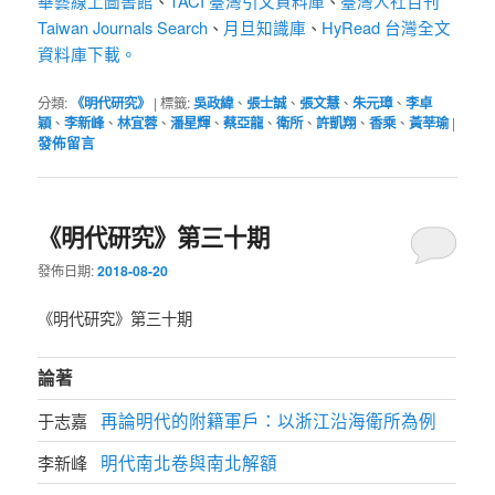
華藝線上圖書館
TACI 臺灣引文資料庫
臺灣人社百刊
、
、
Taiwan Journals Search
月旦知識庫
HyRead 台灣全文
、
、
資料庫下載。
分類:
《明代研究》
|
標籤:
吳政緯
、
張士誠
、
張文慧
、
朱元璋
、
李卓
穎
、
李新峰
、
林宜蓉
、
潘星輝
、
蔡亞龍
、
衛所
、
許凱翔
、
香乘
、
黃莘瑜
|
發佈留言
《明代研究》第三十期
發佈日期:
2018-08-20
《明代研究》第三十期
論著
再論明代的附籍軍戶：以浙江沿海衛所為例
于志嘉
明代南北卷與南北解額
李新峰