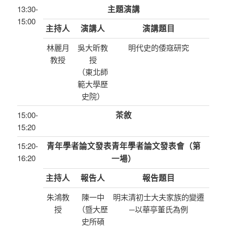
13:30-
主題演講
15:00
主持人
演講人
演講題目
林麗月
吳大昕教
明代史的倭寇研究
教授
授
（東北師
範大學歷
史院）
15:00-
茶敘
15:20
15:20-
青年學者論文發表青年學者論文發表會（第
16:20
一場）
主持人
報告人
報告題目
朱鴻教
陳一中
明末清初士大夫家族的變遷
授
（暨大歷
─以華亭董氏為例
史所碩