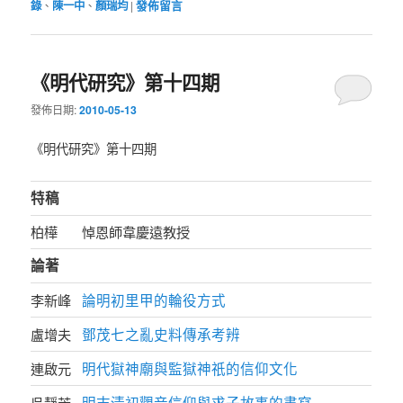
錄
、
陳一中
、
顏瑞均
|
發佈留言
《明代研究》第十四期
發佈日期:
2010-05-13
《明代研究》第十四期
特稿
柏樺
悼恩師韋慶遠教授
論著
論明初里甲的輪役方式
李新峰
鄧茂七之亂史料傳承考辨
盧增夫
明代獄神廟與監獄神祇的信仰文化
連啟元
明末清初觀音信仰與求子故事的書寫
吳靜芳