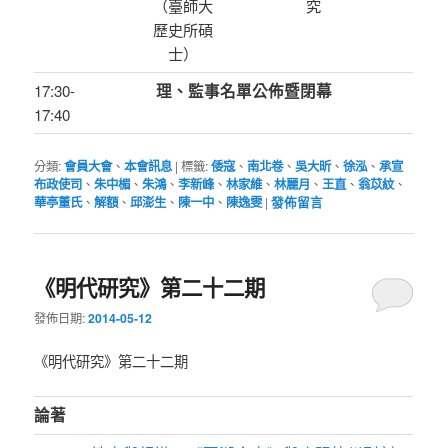
（臺師大
究
歷史所碩
士）
17:30-
理、監事名單公佈暨閉幕
17:40
分類:
會員大會
、
本會訊息
|
標籤:
倭寇
、
南北卷
、
吳大昕
、
徐泓
、
承宣
布政使司
、
朱中楣
、
朱鴻
、
李新峰
、
林家維
、
林麗月
、
王直
、
翁苡紋
、
華亭董氏
、
解額
、
邱澎生
、
陳一中
、
陳逸雯
|
發佈留言
《明代研究》第二十二期
發佈日期:
2014-05-12
《明代研究》第二十二期
論著