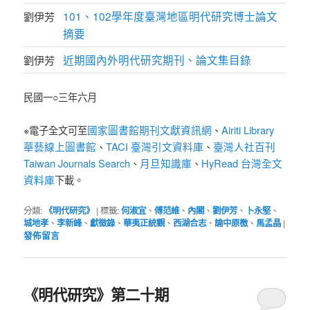
101、102學年度臺灣地區明代研究博士論文
劉伊芳
摘要
近期國內外明代研究期刊、論文集目錄
劉伊芳
民國一○三年六月
國家圖書館期刊文獻資訊網
Airiti Library
※電子全文可至
、
華藝線上圖書館
TACI 臺灣引文資料庫
臺灣人社百刊
、
、
Taiwan Journals Search
月旦知識庫
HyRead 台灣全文
、
、
資料庫
下載。
分類:
《明代研究》
|
標籤:
何淑宜
、
傅范維
、
內閣
、
劉伊芳
、
卜永堅
、
城地孝
、
李新峰
、
獻徵錄
、
華夷正統觀
、
西湖合志
、
諭中原檄
、
馬孟晶
|
發佈留言
《明代研究》第二十期