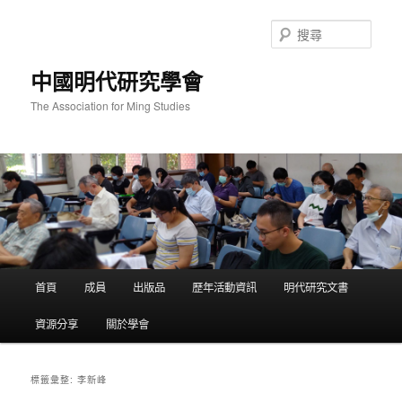
跳
跳
至
至
搜
主
輔
尋
要
助
中國明代研究學會
內
內
容
容
The Association for Ming Studies
主
首頁
成員
出版品
歷年活動資訊
明代研究文書
要
選
資源分享
關於學會
單
李新峰
標籤彙整: