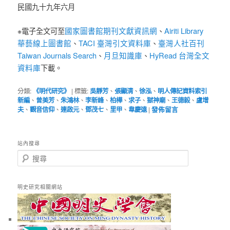
民國九十九年六月
國家圖書館期刊文獻資訊網
Airiti Library
※電子全文可至
、
華藝線上圖書館
TACI 臺灣引文資料庫
臺灣人社百刊
、
、
Taiwan Journals Search
月旦知識庫
HyRead 台灣全文
、
、
資料庫
下載。
分類:
《明代研究》
|
標籤:
吳靜芳
、
張顯清
、
徐泓
、
明人傳記資料索引
新編
、
曾美芳
、
朱鴻林
、
李新峰
、
柏樺
、
求子
、
獄神廟
、
王德毅
、
盧增
夫
、
觀音信仰
、
連啟元
、
鄧茂七
、
里甲
、
韋慶遠
|
發佈留言
站內搜尋
搜
尋
明史研究相關網站