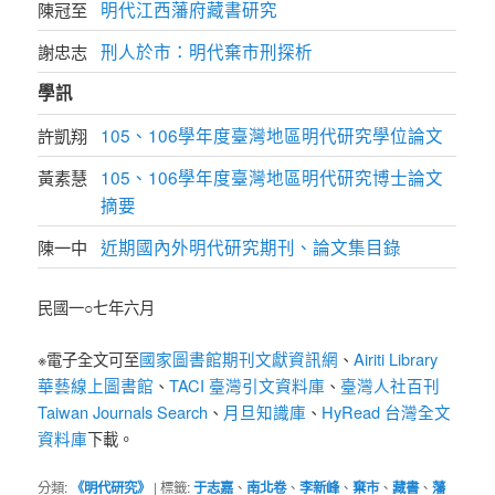
明代江西藩府藏書研究
陳冠至
刑人於市：明代棄市刑探析
謝忠志
學訊
105、106學年度臺灣地區明代研究學位論文
許凱翔
105、106學年度臺灣地區明代研究博士論文
黃素慧
摘要
近期國內外明代研究期刊、論文集目錄
陳一中
民國一○七年六月
國家圖書館期刊文獻資訊網
Airiti Library
※電子全文可至
、
華藝線上圖書館
TACI 臺灣引文資料庫
臺灣人社百刊
、
、
Taiwan Journals Search
月旦知識庫
HyRead 台灣全文
、
、
資料庫
下載。
分類:
《明代研究》
|
標籤:
于志嘉
、
南北卷
、
李新峰
、
棄市
、
藏書
、
藩