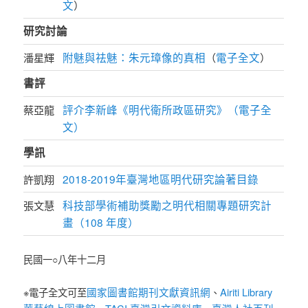
文
）
研究討論
附魅與祛魅：朱元璋像的真相
電子全文
潘星輝
（
）
書評
評介李新峰《明代衛所政區研究》（電子全
蔡亞龍
文）
學訊
2018-2019年臺灣地區明代研究論著目錄
許凱翔
科技部學術補助獎勵之明代相關專題研究計
張文慧
畫（108 年度）
民國一○八年十二月
國家圖書館期刊文獻資訊網
Airiti Library
※電子全文可至
、