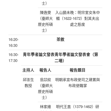
士）
陳逸雯
入山猶未晚：明宗室女朱中
（臺師大
楣（1622-1672）對其夫出
歷史所碩
處之態度
士）
16:20-
茶敘
16:30
16:30-
青年學者論文發表青年學者論文發表會（第
17:30
二場）
主持人
報告人
報告題目
邱澎生
翁苡紋
明朝承宣布政使司之建置與
教授
（臺師大
布政使職掌
歷史所碩
士）
林家維
明代王直（1379-1462）研