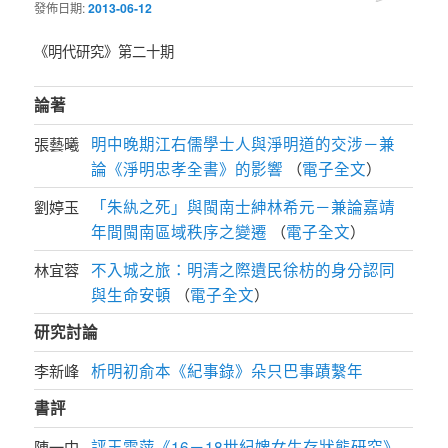
發佈日期:
2013-06-12
《明代研究》第二十期
論著
明中晚期江右儒學士人與淨明道的交涉－兼
張藝曦
論《淨明忠孝全書》的影響
電子全文
（
）
「朱紈之死」與閩南士紳林希元－兼論嘉靖
劉婷玉
年間閩南區域秩序之變遷
電子全文
（
）
不入城之旅：明清之際遺民徐枋的身分認同
林宜蓉
與生命安頓
電子全文
（
）
研究討論
析明初俞本《紀事錄》朵只巴事蹟繫年
李新峰
書評
評王雪萍《16－18世紀婢女生存狀態研究》
陳一中