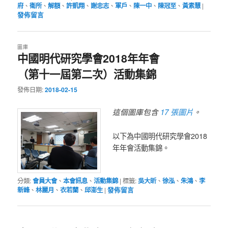
府
、
衛所
、
解額
、
許凱翔
、
謝忠志
、
軍戶
、
陳一中
、
陳冠至
、
黃素慧
|
發佈留言
圖庫
中國明代研究學會2018年年會
（第十一屆第二次）活動集錦
發佈日期:
2018-02-15
17 張圖片
這個圖庫包含
。
以下為中國明代研究學會2018
年年會活動集錦。
分類:
會員大會
、
本會訊息
、
活動集錦
|
標籤:
吳大昕
、
徐泓
、
朱鴻
、
李
新峰
、
林麗月
、
衣若蘭
、
邱澎生
|
發佈留言