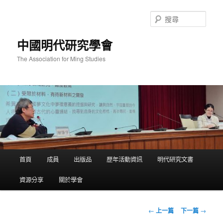
跳
至
搜
主
尋
要
中國明代研究學會
內
容
The Association for Ming Studies
主
首頁
成員
出版品
歷年活動資訊
明代研究文書
要
選
資源分享
關於學會
單
文
←
上一篇
下一篇
→
章