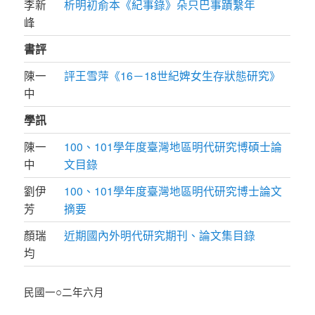
李新
析明初俞本《紀事錄》朵只巴事蹟繫年
峰
書評
陳一
評王雪萍《16－18世紀婢女生存狀態研究》
中
學訊
陳一
100、101學年度臺灣地區明代研究博碩士論
中
文目錄
劉伊
100、101學年度臺灣地區明代研究博士論文
芳
摘要
顏瑞
近期國內外明代研究期刊、論文集目錄
均
民國一○二年六月