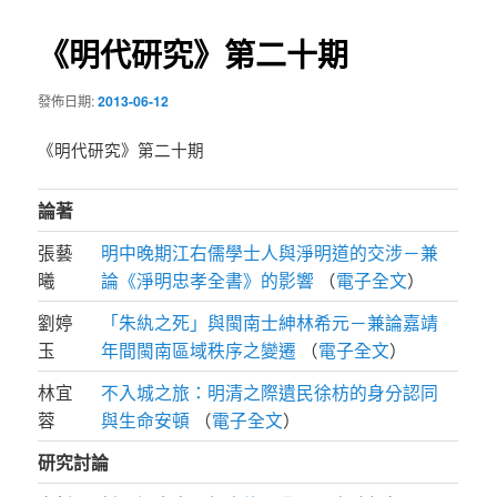
導
《明代研究》第二十期
覽
發佈日期:
2013-06-12
《明代研究》第二十期
論著
張藝
明中晚期江右儒學士人與淨明道的交涉－兼
曦
論《淨明忠孝全書》的影響
（
電子全文
）
劉婷
「朱紈之死」與閩南士紳林希元－兼論嘉靖
玉
年間閩南區域秩序之變遷
（
電子全文
）
林宜
不入城之旅：明清之際遺民徐枋的身分認同
蓉
與生命安頓
（
電子全文
）
研究討論