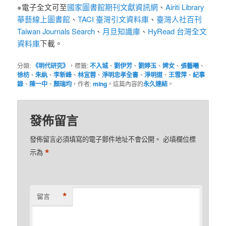
※電子全文可至
國家圖書館期刊文獻資訊網
、
Airiti Library
華藝線上圖書館
、
TACI 臺灣引文資料庫
、
臺灣人社百刊
Taiwan Journals Search
、
月旦知識庫
、
HyRead 台灣全文
資料庫
下載。
分類:
《明代研究》
，標籤:
不入城
、
劉伊芳
、
劉婷玉
、
婢女
、
張藝曦
、
徐枋
、
朱紈
、
李新峰
、
林宜蓉
、
淨明忠孝全書
、
淨明道
、
王雪萍
、
紀事
錄
、
陳一中
、
顏瑞均
，作者:
ming
。這篇內容的
永久連結
。
發佈留言
發佈留言必須填寫的電子郵件地址不會公開。
必填欄位標
*
示為
*
留言