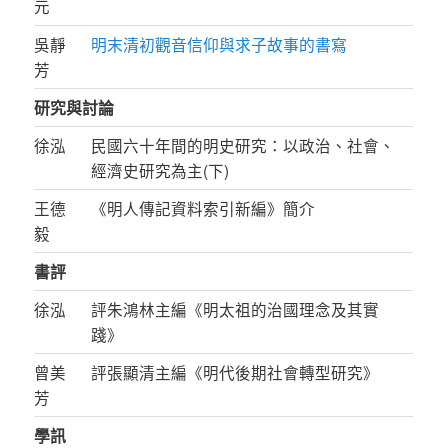
元
吳靜
明末清初觀音信仰與求子故事的書寫
芳
研究與討論
徐泓
民國六十年間的明史研究：以政治、社會、
經濟史研究為主(下)
王德
《明人傳記資料索引新編》簡介
毅
書評
徐泓
評朱鴻林主編《明太祖的治國理念及其實
踐》
曾美
評張顯清主編《明代後期社會轉型研究》
芳
學訊