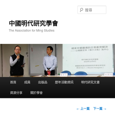
跳
至
搜
主
尋
要
中國明代研究學會
內
容
The Association for Ming Studies
主
首頁
成員
出版品
歷年活動資訊
明代研究文書
要
選
資源分享
關於學會
單
文
←
上一篇
下一篇
→
章