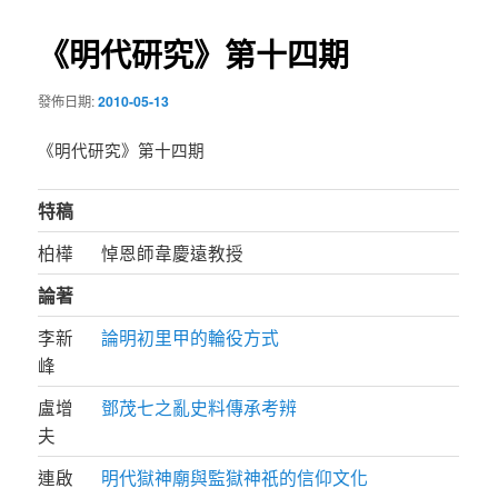
導
《明代研究》第十四期
覽
發佈日期:
2010-05-13
《明代研究》第十四期
特稿
柏樺
悼恩師韋慶遠教授
論著
李新
論明初里甲的輪役方式
峰
盧增
鄧茂七之亂史料傳承考辨
夫
連啟
明代獄神廟與監獄神祇的信仰文化