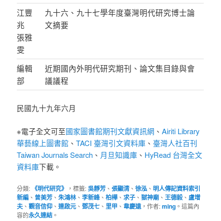
江豐
九十六、九十七學年度臺灣明代研究博士論
兆
文摘要
張雅
雯
編輯
近期國內外明代研究期刊、論文集目錄與會
部
議議程
民國九十九年六月
※電子全文可至
國家圖書館期刊文獻資訊網
、
Airiti Library
華藝線上圖書館
、
TACI 臺灣引文資料庫
、
臺灣人社百刊
Taiwan Journals Search
、
月旦知識庫
、
HyRead 台灣全文
資料庫
下載。
分類:
《明代研究》
，標籤:
吳靜芳
、
張顯清
、
徐泓
、
明人傳記資料索引
新編
、
曾美芳
、
朱鴻林
、
李新峰
、
柏樺
、
求子
、
獄神廟
、
王德毅
、
盧增
夫
、
觀音信仰
、
連啟元
、
鄧茂七
、
里甲
、
韋慶遠
，作者:
ming
。這篇內
容的
永久連結
。