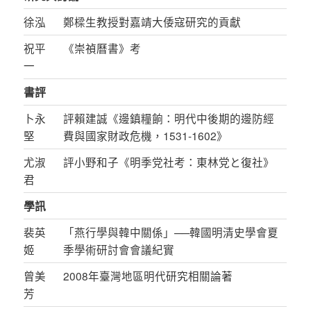
徐泓
鄭樑生教授對嘉靖大倭寇研究的貢獻
祝平
《崇禎曆書》考
一
書評
卜永
評賴建誠《邊鎮糧餉：明代中後期的邊防經
堅
費與國家財政危機，1531-1602》
尤淑
評小野和子《明季党社考：東林党と復社》
君
學訊
裴英
「燕行學與韓中關係」──韓國明清史學會夏
姬
季學術研討會會議紀實
曾美
2008年臺灣地區明代研究相關論著
芳