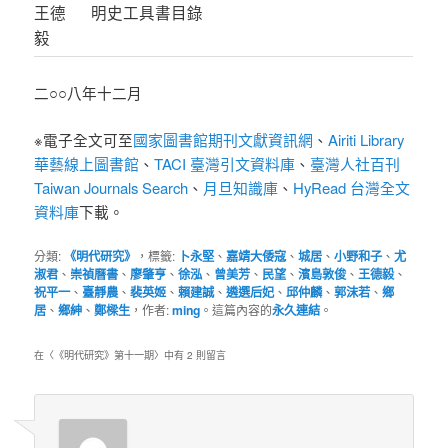
王德
明史工具書目錄
毅
二○○八年十二月
※電子全文可至
國家圖書館期刊文獻資訊網
、
Airiti Library
華藝線上圖書館
、
TACI 臺灣引文資料庫
、
臺灣人社百刊
Taiwan Journals Search
、
月旦知識庫
、
HyRead 台灣全文
資料庫
下載。
分類:
《明代研究》
，標籤:
卜永堅
、
嘉靖大倭寇
、
城居
、
小野和子
、
尤
淑君
、
崇禎曆書
、
廖肇亨
、
徐泓
、
曾美芳
、
民望
、
濱島敦俊
、
王德毅
、
祝平一
、
臺靜農
、
裴英姬
、
賴建誠
、
遴選后妃
、
邱仲麟
、
郭沫若
、
鄉
居
、
鄉紳
、
鄭樑生
，作者:
ming
。這篇內容的
永久連結
。
《明代研究》第十一期
在〈
〉中有 2 則留言