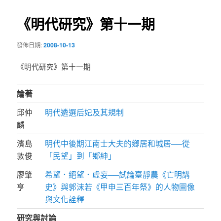
導
《明代研究》第十一期
覽
發佈日期:
2008-10-13
《明代研究》第十一期
論著
邱仲
明代遴選后妃及其規制
麟
濱島
明代中後期江南士大夫的鄉居和城居──從
敦俊
「民望」到「鄉紳」
廖肇
希望．絕望．虛妄──試論臺靜農《亡明講
亨
史》與郭沫若《甲申三百年祭》的人物圖像
與文化詮釋
研究與討論