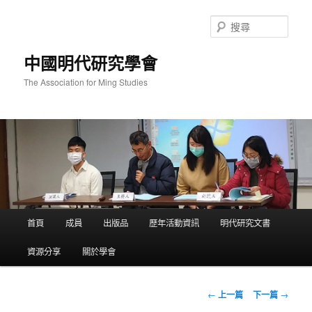
跳
至
搜
主
尋
要
中國明代研究學會
內
容
The Association for Ming Studies
主
首頁
成員
出版品
歷年活動資訊
明代研究文書
要
選
資源分享
關於學會
單
文
←
上一篇
下一篇
→
章