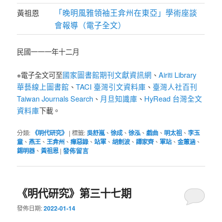
「晚明風雅領袖王弇州在東亞」學術座談
黃祖恩
會報導（電子全文）
民國一一一年十二月
國家圖書館期刊文獻資訊網
Airiti Library
※電子全文可至
、
華藝線上圖書館
TACI 臺灣引文資料庫
臺灣人社百刊
、
、
Taiwan Journals Search
月旦知識庫
HyRead 台灣全文
、
、
資料庫
下載。
分類:
《明代研究》
|
標籤:
吳舒嵐
、
徐成
、
徐泓
、
戲曲
、
明太祖
、
李玉
童
、
燕王
、
王弇州
、
癉惡錄
、
站軍
、
胡劍波
、
譚家齊
、
軍站
、
金蕙涵
、
錫明器
、
黃祖恩
|
發佈留言
《明代研究》第三十七期
發佈日期:
2022-01-14