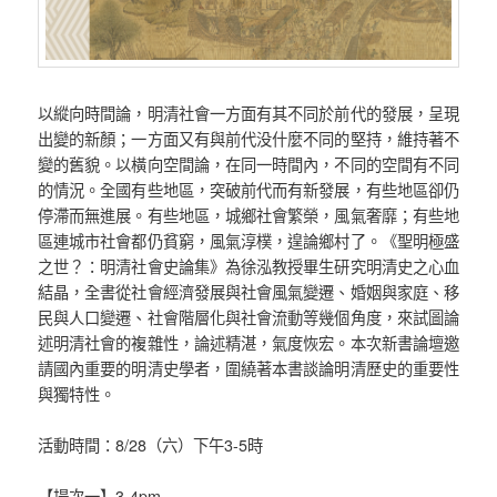
以縱向時間論，明清社會一方面有其不同於前代的發展，呈現
出變的新顏；一方面又有與前代没什麼不同的堅持，維持著不
變的舊貌。以橫向空間論，在同一時間內，不同的空間有不同
的情況。全國有些地區，突破前代而有新發展，有些地區卻仍
停滯而無進展。有些地區，城鄉社會繁榮，風氣奢靡；有些地
區連城市社會都仍貧窮，風氣淳樸，遑論鄉村了。《聖明極盛
之世？：明清社會史論集》為徐泓教授畢生研究明清史之心血
結晶，全書從社會經濟發展與社會風氣變遷、婚姻與家庭、移
民與人口變遷、社會階層化與社會流動等幾個角度，來試圖論
述明清社會的複雜性，論述精湛，氣度恢宏。本次新書論壇邀
請國內重要的明清史學者，圍繞著本書談論明清歷史的重要性
與獨特性。
活動時間：8/28（六）下午3-5時
【場次一】3-4pm