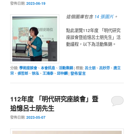
發佈日期:
2023-06-19
14 張圖片
這個圖庫包含
。
點此瀏覽112年度 「明代研究
座談會暨追憶呂士朋先生」活
動議程，以下為活動集錦。
分類:
學術座談會
、
本會訊息
、
活動集錦
|
標籤:
呂士朋
、
呂妙芬
、
唐立
宗
、
張哲郎
、
徐泓
、
王鴻泰
、
邱仲麟
|
發佈留言
112年度 「明代研究座談會」暨
追憶呂士朋先生
發佈日期:
2023-05-07