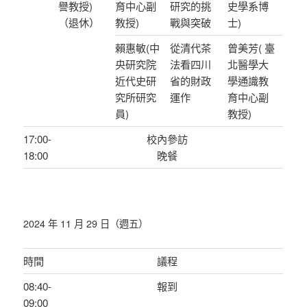
譽教授)
育中心副
研究的挑
史學系博
（退休）
教授)
戰與突破
士)
賴惠敏(中
從清代茶
曾美芳( 臺
央研究院
法看四川
北醫學大
近代史研
省的財政
學通識教
究所研究
運作
育中心副
員)
教授)
17:00-
校內參訪
18:00
晚餐
2024 年 11 月 29 日（週五）
時間
議程
08:40-
報到
09:00