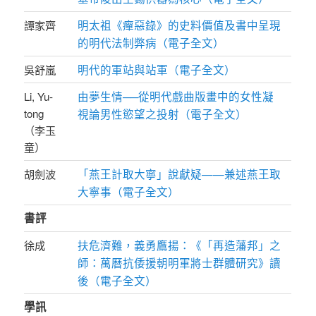
明太祖《癉惡錄》的史料價值及書中呈現
譚家齊
的明代法制弊病（電子全文）
明代的軍站與站軍（電子全文）
吳舒嵐
由夢生情──從明代戲曲版畫中的女性凝
Li, Yu-
tong
視論男性慾望之投射（電子全文）
（李玉
童）
「燕王計取大寧」說獻疑——兼述燕王取
胡劍波
大寧事（電子全文）
書評
扶危濟難，義勇鷹揚：《「再造藩邦」之
徐成
師：萬曆抗倭援朝明軍將士群體研究》讀
後（電子全文）
學訊