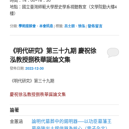
地點：國立臺灣師範大學歷史學系視聽教室（文學院勤大樓4
樓）
分類:
學術座談會
、
本會訊息
|
標籤:
呂士朋
、
徐泓
|
發佈留言
《明代研究》第三十九期 慶祝徐
泓教授捌秩華誕論文集
發佈日期:
2022-12-30
《明代研究》第三十九期
慶祝徐泓教授捌秩華誕論文集
論著
論明代墓葬中的錫明器──以功臣墓藩王
金蕙涵
墓帝陵出土錫供器為核心（電子全文）