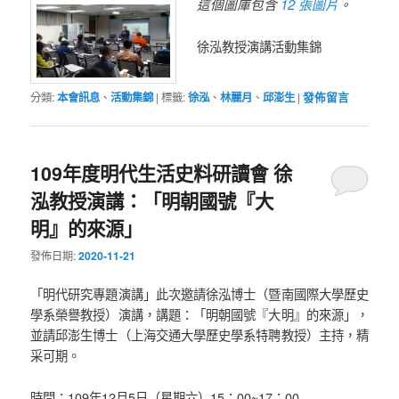
12 張圖片
這個圖庫包含
。
徐泓教授演講活動集錦
分類:
本會訊息
、
活動集錦
|
標籤:
徐泓
、
林麗月
、
邱澎生
|
發佈留言
109年度明代生活史料研讀會 徐
泓教授演講：「明朝國號『大
明』的來源」
發佈日期:
2020-11-21
「明代研究專題演講」此次邀請徐泓博士（暨南國際大學歷史
學系榮譽教授）演講，講題：「明朝國號『大明』的來源」，
並請邱澎生博士（上海交通大學歷史學系特聘教授）主持，精
采可期。
時間：109年12月5日（星期六）15：00~17：00