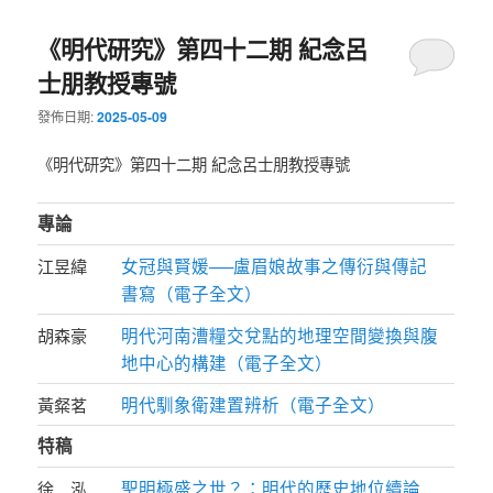
《明代研究》第四十二期 紀念呂
士朋教授專號
發佈日期:
2025-05-09
《明代研究》第四十二期 紀念呂士朋教授專號
專論
女冠與賢媛──盧眉娘故事之傳衍與傳記
江昱緯
書寫（電子全文）
明代河南漕糧交兌點的地理空間變換與腹
胡森豪
地中心的構建（電子全文）
明代馴象衛建置辨析（電子全文）
黃粲茗
特稿
聖明極盛之世？：明代的歷史地位續論
徐 泓