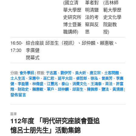
(國立清
革者對
(吉林師
華大學歷
明清鹽
範大學歷
史研究所
法的考
史文化學
博士暨兼
察與反
院副教
職講師)
思
授)
16:50-
綜合座談 邱澎生（視訊）、邱仲麟、賴惠敏、
17:30
李廣健
閉幕式
分類:
會外學訊
|
標籤:
于志嘉
、
劉伊芳
、
吳大昕
、
唐立宗
、
土客問題
、
士人生活
、
宋惠中
、
巫仁恕
、
延平大田
、
張哲郎
、
徐泓
、
曾美芳
、
李廣
健
、
李盈慧
、
林偉盛
、
江豐兆
、
泰山
、
消費文化
、
王鴻泰
、
茶法
、
許富
翔
、
財政史
、
賴惠敏
、
軍戶
、
邱仲麟
、
邱澎生
、
陳佩修
、
鹽法
、
黃清連
|
發佈留言
圖庫
112年度 「明代研究座談會暨追
憶呂士朋先生」活動集錦