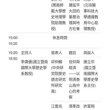
(閩南師
建延平
(元培醫
範大學歷
大田的
事科技大
史地理學
基層治
學通識教
院助理教
理與地
育中心助
授)
方社會
理教授)
15:00-
休息時間
15:20
15:20-
主持人
發表人
題目
與談人
16:50
李廣健(國立暨南
邱仲麟
信仰與
唐立宗
國際大學歷史學
(中央研
經濟
(國立暨
系教授)
究院歷史
——以
南國際大
語言研究
明清泰
學歷史學
所研究
山為中
系主任)
員)
心的考
察
江豐兆
清季改
許富翔