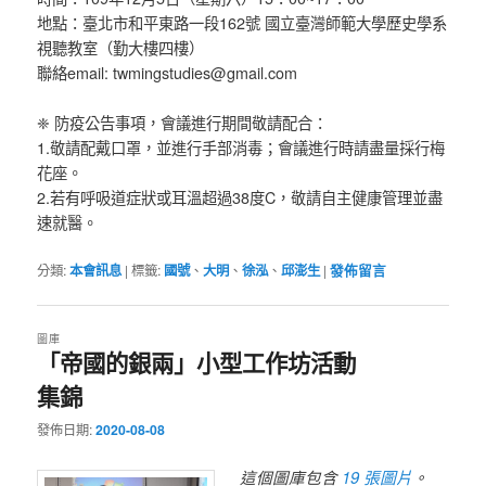
地點：臺北市和平東路一段162號 國立臺灣師範大學歷史學系
視聽教室（勤大樓四樓）
聯絡email: twmingstudies@gmail.com
❈ 防疫公告事項，會議進行期間敬請配合：
1.敬請配戴口罩，並進行手部消毒；會議進行時請盡量採行梅
花座。
2.若有呼吸道症狀或耳溫超過38度C，敬請自主健康管理並盡
速就醫。
分類:
本會訊息
|
標籤:
國號
、
大明
、
徐泓
、
邱澎生
|
發佈留言
圖庫
「帝國的銀兩」小型工作坊活動
集錦
發佈日期:
2020-08-08
19 張圖片
這個圖庫包含
。