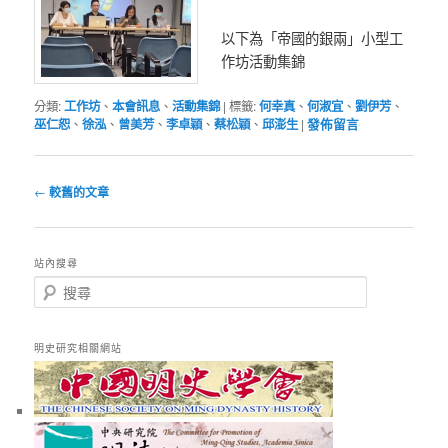
以下為「帝國的銀兩」小型工
作坊活動集錦
分類:
工作坊
、
本會訊息
、
活動集錦
|
標籤:
何幸真
、
何淑宜
、
劉伊芳
、
巫仁恕
、
徐泓
、
曾美芳
、
李卓穎
、
蔡松穎
、
邱澎生
|
發佈留言
文
←
較舊的文章
章
導
覽
站內搜尋
搜
尋
明史研究相關網站