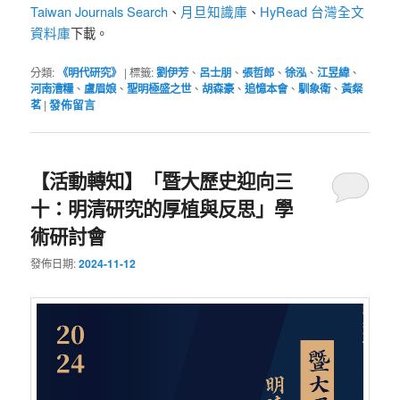
Taiwan Journals Search
月旦知識庫
HyRead 台灣全文
、
、
資料庫
下載。
分類:
《明代研究》
|
標籤:
劉伊芳
、
呂士朋
、
張哲郎
、
徐泓
、
江昱緯
、
河南漕糧
、
盧眉娘
、
聖明極盛之世
、
胡森豪
、
追憶本會
、
馴象衛
、
黃粲
茗
|
發佈留言
【活動轉知】「暨大歷史迎向三
十：明清研究的厚植與反思」學
術研討會
發佈日期:
2024-11-12