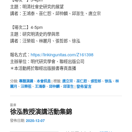
主題：明清社會史研究的展望
講者：王鴻泰、巫仁恕、邱仲麟、邱澎生、唐立宗
【場次二】4-5pm
主題：研究明清史的學與思
講者：汪榮祖、林麗月、張哲郎、徐泓
https://linkingunitas.com/Z161398
報名方式：
主辦單位：明代研究學會、聯經出版公司
＊本活動將於聯經出版臉書專頁直播
分類:
專題演講
、
本會訊息
|
標籤:
唐立宗
、
巫仁恕
、
張哲郎
、
徐泓
、
林
麗月
、
汪榮祖
、
王鴻泰
、
邱仲麟
、
邱澎生
|
發佈留言
圖庫
徐泓教授演講活動集錦
發佈日期:
2020-12-07