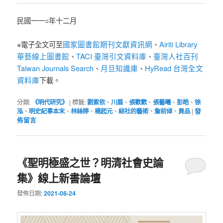
民國一一○年十二月
國家圖書館期刊文獻資訊網
Airiti Library
※電子全文可至
、
華藝線上圖書館
TACI 臺灣引文資料庫
臺灣人社百刊
、
、
Taiwan Journals Search
月旦知識庫
HyRead 台灣全文
、
、
資料庫
下載。
分類:
《明代研究》
|
標籤:
劉紫依
、
川扇
、
張歡歡
、
張藝曦
、
彭皓
、
徐
泓
、
明史紀事本末
、
林絲婷
、
楊起元
、
結社的藝術
、
詹前倬
、
貢品
|
發
佈留言
《聖明極盛之世？明清社會史論
集》線上新書論壇
發佈日期:
2021-08-24