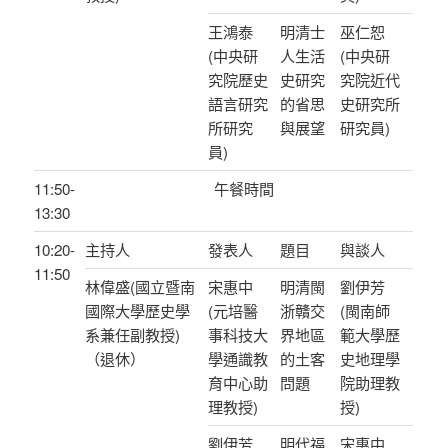
王鴻泰
明清士
巫仁恕
(中央研
人生活
(中央研
究院歷史
史研究
究院近代
語言研究
的省思
史研究所
所研究
與展望
研究員)
員)
11:50-
午餐時間
13:30
10:20-
主持人
發表人
題目
與談人
11:50
林偉盛(國立暨南
宋惠中
明清閩
劉伊芳
國際大學歷史學
(元培醫
浙贛交
(閩南師
系兼任副教授)
事科技大
界地區
範大學歷
（退休）
學通識教
的土客
史地理學
育中心助
問題
院助理教
理教授)
授)
劉伊芳
明代福
宋惠中