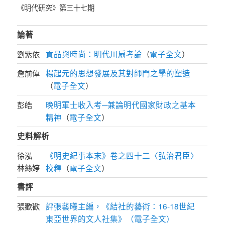
《明代研究》第三十七期
論著
貢品與時尚：明代川扇考論
電子全文
劉紫依
（
）
楊起元的思想發展及其對師門之學的塑造
詹前倬
電子全文
（
）
晚明軍士收入考─兼論明代國家財政之基本
彭皓
精神
電子全文
（
）
史料解析
《明史紀事本末》卷之四十二〈弘治君臣〉
徐泓
林絲婷
校釋
電子全文
（
）
書評
評張藝曦主編，《結社的藝術：16-18世紀
張歡歡
東亞世界的文人社集》（電子全文）