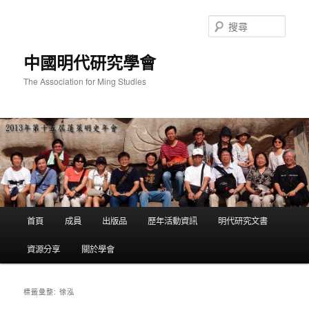
跳
跳
至
至
搜
主
輔
尋
要
助
中國明代研究學會
內
內
容
容
The Association for Ming Studies
主
首頁
成員
出版品
歷年活動資訊
明代研究文書
要
選
資源分享
關於學會
單
徐泓
標籤彙整: