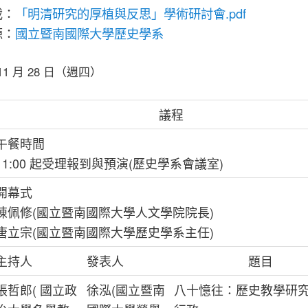
載：
「明清研究的厚植與反思」學術研討會.pdf
源：
國立暨南國際大學歷史學系
 11 月 28 日（週四）
議程
午餐時間
11:00 起受理報到與預演(歷史學系會議室)
開幕式
陳佩修(國立暨南國際大學人文學院院長)
唐立宗(國立暨南國際大學歷史學系主任)
主持人
發表人
題目
張哲郎( 國立政
徐泓(國立暨南
八十憶往：歷史教學研