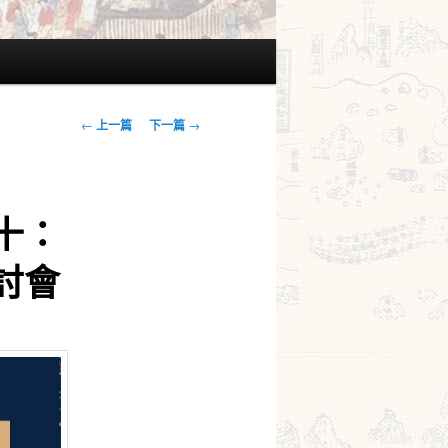
文
←
上一篇
下一篇
→
章
導
覽
十：
討會