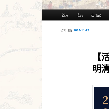
主
首頁
成員
出版品
要
選
單
發佈日期:
2024-11-12
【
明