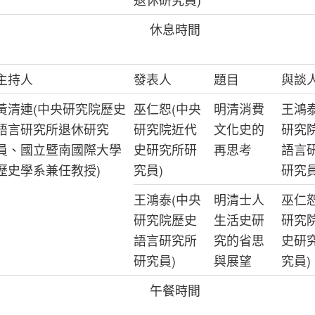
休息時間
主持人
發表人
題目
與談
黃清連(中央研究院歷史
巫仁恕(中央
明清消費
王鴻泰
語言研究所退休研究
研究院近代
文化史的
研究
員、國立暨南國際大學
史研究所研
再思考
語言
歷史學系兼任教授)
究員)
研究員
王鴻泰(中央
明清士人
巫仁恕
研究院歷史
生活史研
研究
語言研究所
究的省思
史研
研究員)
與展望
究員)
午餐時間