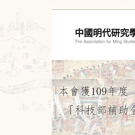
跳
至
主
中國明代研究
要
The Association for Ming Studi
內
容