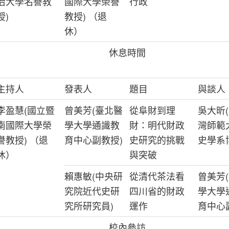
治大學名譽教
國際大學榮譽
行政
授)
教授) （退
休）
休息時間
主持人
發表人
題目
與談人
李盈慧(國立暨
曾美芳(臺北醫
從阜財到理
吳大昕(
南國際大學榮
學大學通識教
財：明代財政
灣師範
譽教授) （退
育中心副教授)
史研究的挑戰
史學系
休）
與突破
賴惠敏(中央研
從清代茶法看
曾美芳(
究院近代史研
四川省的財政
學大學
究所研究員)
運作
育中心
校內參訪