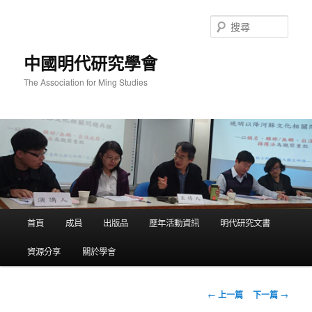
跳
至
搜
主
尋
要
中國明代研究學會
內
容
The Association for Ming Studies
主
首頁
成員
出版品
歷年活動資訊
明代研究文書
要
選
資源分享
關於學會
單
文
←
上一篇
下一篇
→
章