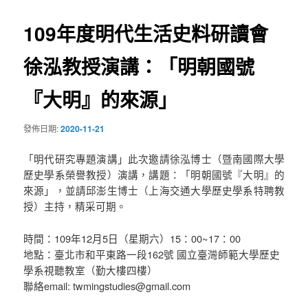
導
109年度明代生活史料研讀會
覽
徐泓教授演講：「明朝國號
『大明』的來源」
發佈日期:
2020-11-21
「明代研究專題演講」此次邀請徐泓博士（暨南國際大學
歷史學系榮譽教授）演講，講題：「明朝國號『大明』的
來源」，並請邱澎生博士（上海交通大學歷史學系特聘教
授）主持，精采可期。
時間：109年12月5日（星期六）15：00~17：00
地點：臺北市和平東路一段162號 國立臺灣師範大學歷史
學系視聽教室（勤大樓四樓）
聯絡email: twmingstudies@gmail.com