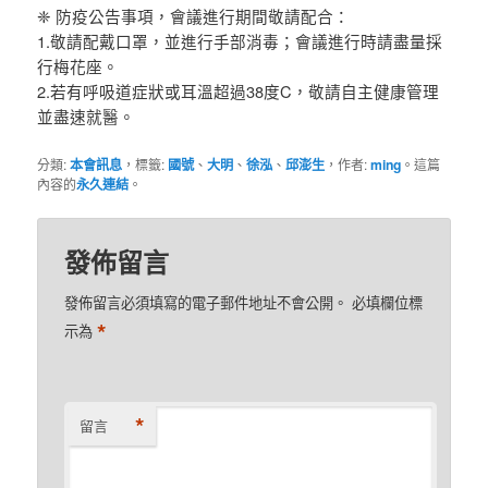
❈ 防疫公告事項，會議進行期間敬請配合：
1.敬請配戴口罩，並進行手部消毒；會議進行時請盡量採
行梅花座。
2.若有呼吸道症狀或耳溫超過38度C，敬請自主健康管理
並盡速就醫。
分類:
本會訊息
，標籤:
國號
、
大明
、
徐泓
、
邱澎生
，作者:
ming
。這篇
內容的
永久連結
。
發佈留言
發佈留言必須填寫的電子郵件地址不會公開。
必填欄位標
*
示為
*
留言