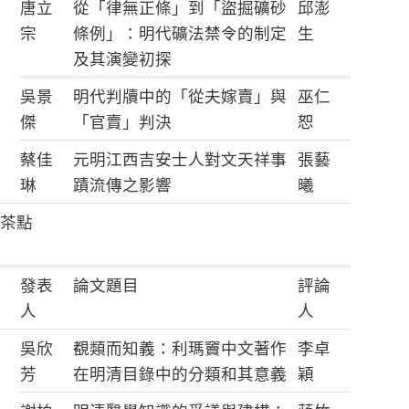
唐立
從「律無正條」到「盜掘礦砂
邱澎
宗
條例」：明代礦法禁令的制定
生
及其演變初探
吳景
明代判牘中的「從夫嫁賣」與
巫仁
傑
「官賣」判決
恕
蔡佳
元明江西吉安士人對文天祥事
張藝
琳
蹟流傳之影響
曦
茶點
發表
論文題目
評論
人
人
吳欣
覩類而知義：利瑪竇中文著作
李卓
芳
在明清目錄中的分類和其意義
穎