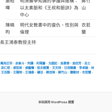
謝柏
明清醫學知識的爭議與建構：
蔣竹
暉
以太素脈和《王叔和脈訣》為
山
中心
陳曉
明代女教書中的復仇、性別與
衣若
昀
倫理
蘭
長王鴻泰教授主持
台萬用正宗
、
余象斗
、
判牘
、
利瑪竇
、
北遊記
、
吳景傑
、
吳欣芳
、
呂士
、
巫仁恕
、
張哲郎
、
張藝曦
、
從夫嫁賣
、
文天祥
、
日用類書
、
李卓穎
、
林
、
王百穀
、
王陽明
、
王鴻泰
、
礦法
、
蔡佳琳
、
蔣竹山
、
蕭敏材
、
衣若蘭
、
本站採用 WordPress 建置