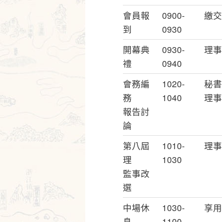
會員報
0900-
繳交
到
0930
開幕典
0930-
理事
禮
0940
會務編
1020-
秘書
務
1040
理事
報告討
論
第八屆
1010-
理事
理
1030
監事改
選
中場休
1030-
享用
息
1100