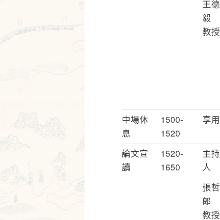
王德
毅
教授
中場休
1500-
享用
息
1520
論文宣
1520-
主持
讀
1650
人
張哲
郎
教授