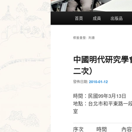
主
首頁
成員
出版品
要
選
單
判牘
標籤彙整:
中國明代研究學會
二次）
發佈日期:
2010-01-12
時間：民國99年3月13日
地點：台北市和平東路一段1
室
序次
時間
內容