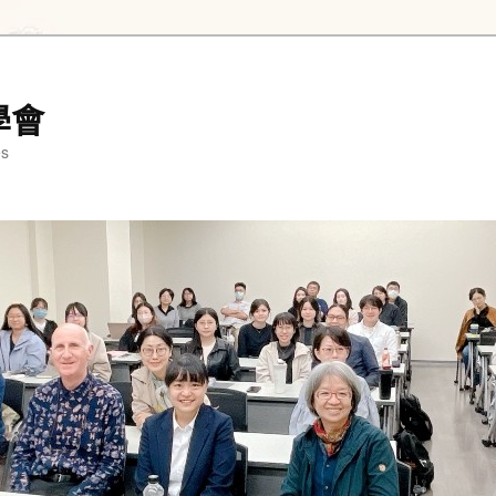
學會
es