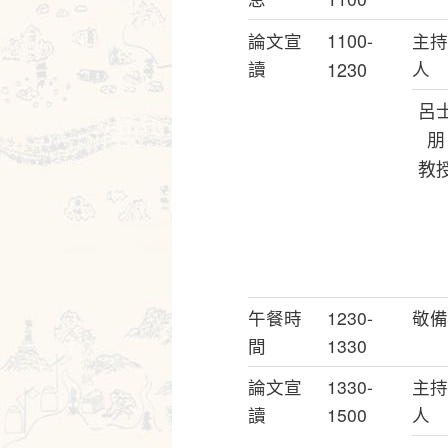
1100-
論文宣
主持
讀
1230
人
呂
朋
教
午餐時
1230-
敬備
間
1330
論文宣
1330-
主持
讀
1500
人