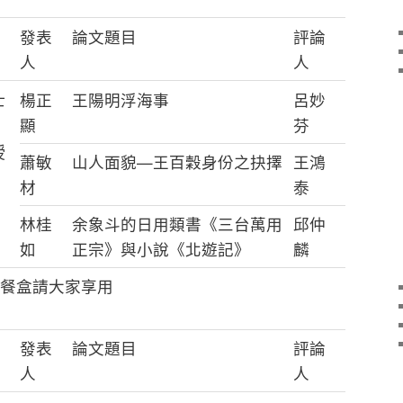
發表
論文題目
評論
人
人
士
楊正
王陽明浮海事
呂妙
顯
芬
授
蕭敏
山人面貌—王百穀身份之抉擇
王鴻
材
泰
林桂
余象斗的日用類書《三台萬用
邱仲
如
正宗》與小說《北遊記》
麟
餐盒請大家享用
發表
論文題目
評論
人
人