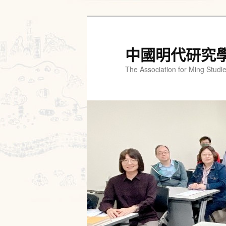
跳
跳
至
至
主
輔
中國明代研究
要
助
The Association for Ming Studi
內
內
容
容