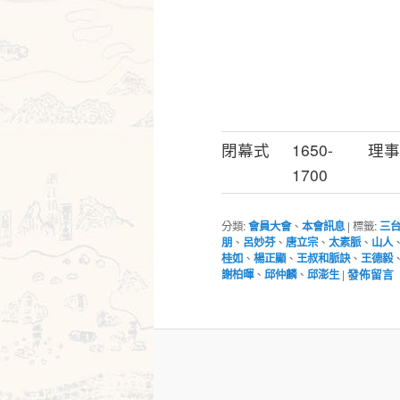
閉幕式
1650-
理事
1700
分類:
會員大會
、
本會訊息
|
標籤:
三
朋
、
呂妙芬
、
唐立宗
、
太素脈
、
山人
桂如
、
楊正顯
、
王叔和脈訣
、
王德毅
謝柏暉
、
邱仲麟
、
邱澎生
|
發佈留言