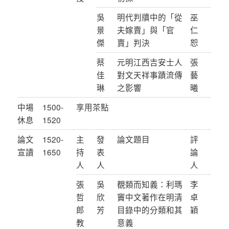
吳
明代判牘中的「從
巫
景
夫嫁賣」與「官
仁
傑
賣」判決
恕
蔡
元明江西吉安士人
張
佳
對文天祥事蹟流傳
藝
琳
之影響
曦
中場
1500-
享用茶點
休息
1520
論文
1520-
主
發
論文題目
評
宣讀
1650
持
表
論
人
人
人
張
吳
覩類而知義：利瑪
李
哲
欣
竇中文著作在明清
卓
郎
芳
目錄中的分類和其
穎
教
意義