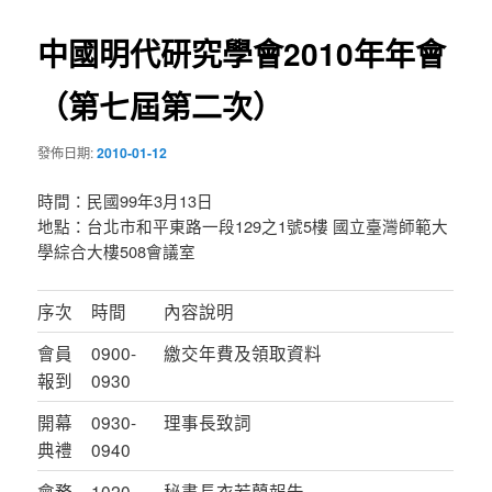
導
中國明代研究學會2010年年會
覽
（第七屆第二次）
發佈日期:
2010-01-12
時間：民國99年3月13日
地點：台北市和平東路一段129之1號5樓 國立臺灣師範大
學綜合大樓508會議室
序次
時間
內容說明
會員
0900-
繳交年費及領取資料
報到
0930
開幕
0930-
理事長致詞
典禮
0940
會務
1020-
秘書長衣若蘭報告