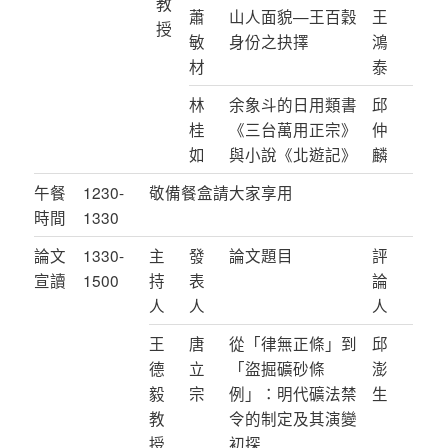
教
蕭
山人面貌—王百穀
王
授
敏
身份之抉擇
鴻
材
泰
林
余象斗的日用類書
邱
桂
《三台萬用正宗》
仲
如
與小說《北遊記》
麟
午餐
1230-
敬備餐盒請大家享用
時間
1330
論文
1330-
主
發
論文題目
評
宣讀
1500
持
表
論
人
人
人
王
唐
從「律無正條」到
邱
德
立
「盜掘礦砂條
澎
毅
宗
例」：明代礦法禁
生
教
令的制定及其演變
授
初探