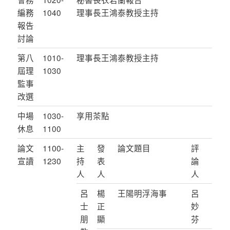
編務
1040
理事長王鴻泰教授主持
報告
討論
第八
1010-
理事長王鴻泰教授主持
屆理
1030
監事
改選
中場
1030-
享用茶點
休息
1100
論文
1100-
主
發
論文題目
評
宣讀
1230
持
表
論
人
人
人
呂
楊
王陽明浮海事
呂
士
正
妙
朋
顯
芬