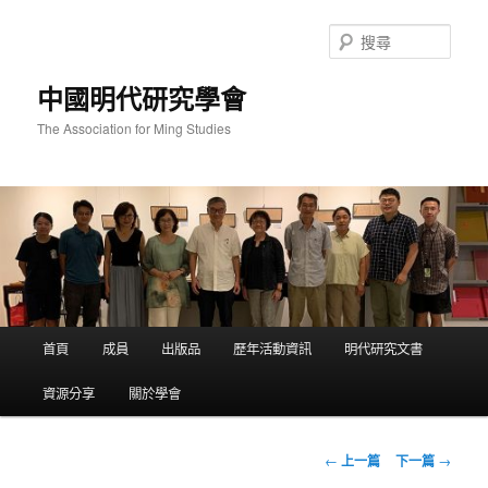
跳
至
搜
主
尋
要
中國明代研究學會
內
容
The Association for Ming Studies
主
首頁
成員
出版品
歷年活動資訊
明代研究文書
要
選
資源分享
關於學會
單
文
←
上一篇
下一篇
→
章