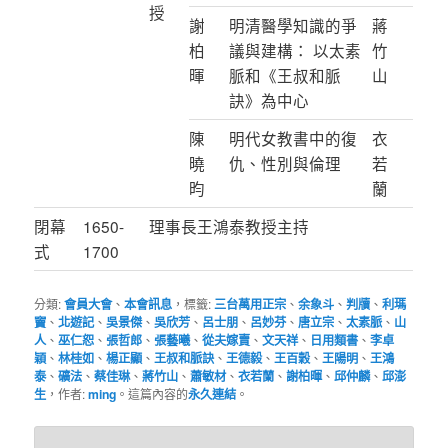
授
謝
明清醫學知識的爭
蔣
柏
議與建構： 以太素
竹
暉
脈和《王叔和脈
山
訣》為中心
陳
明代女教書中的復
衣
曉
仇、性別與倫理
若
昀
蘭
閉幕
1650-
理事長王鴻泰教授主持
式
1700
分類:
會員大會
、
本會訊息
，標籤:
三台萬用正宗
、
余象斗
、
判牘
、
利瑪
竇
、
北遊記
、
吳景傑
、
吳欣芳
、
呂士朋
、
呂妙芬
、
唐立宗
、
太素脈
、
山
人
、
巫仁恕
、
張哲郎
、
張藝曦
、
從夫嫁賣
、
文天祥
、
日用類書
、
李卓
穎
、
林桂如
、
楊正顯
、
王叔和脈訣
、
王德毅
、
王百穀
、
王陽明
、
王鴻
泰
、
礦法
、
蔡佳琳
、
蔣竹山
、
蕭敏材
、
衣若蘭
、
謝柏暉
、
邱仲麟
、
邱澎
生
，作者:
ming
。這篇內容的
永久連結
。