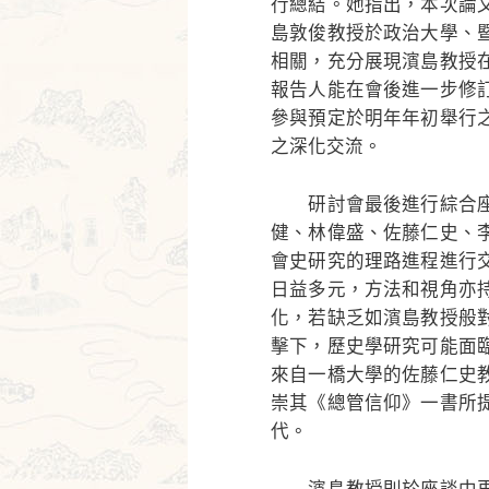
行總結。她指出，本次論
島敦俊教授於政治大學、
相關，充分展現濱島教授
報告人能在會後進一步修
參與預定於明年年初舉行
之深化交流。
研討會最後進行綜合座
健、林偉盛、佐藤仁史、
會史研究的理路進程進行
日益多元，方法和視角亦
化，若缺乏如濱島教授般
擊下，歷史學研究可能面
來自一橋大學的佐藤仁史
崇其《總管信仰》一書所
代。
濱島教授則於座談中再