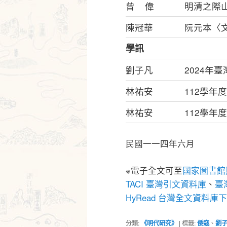
曾 偉
明清之際
陳冠華
阮元本〈
學訊
劉子凡
2024年
林祐安
112學年
林祐安
112學年
民國一一四年六月
※電子全文可至
國家圖書館
TACI 臺灣引文資料庫
、
臺灣
HyRead 台灣全文資料庫
分類:
《明代研究》
|
標籤:
倭寇
、
劉