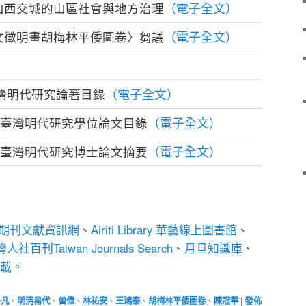
（電子全文）
山西交城的山區社會與地方治理
（電子全文）
文徵明畫胡梅林平倭圖卷〉芻議
（電子全文）
臺灣明代研究論著目錄
（電子全文）
度臺灣明代研究學位論文目錄
（電子全文）
度臺灣明代研究博士論文摘要
期刊文獻資訊網
、
Airiti Library 華藝線上圖書館
、
人社百刊Taiwan Journals Search
、
月旦知識庫
、
下載。
子凡
、
明清易代
、
曾偉
、
林祐安
、
王鴻泰
、
胡梅林平倭圖卷
、
陳冠華
|
發佈