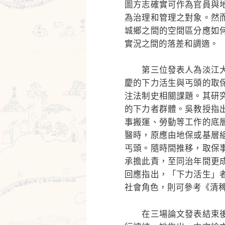
圖方志確實可作為官員與
為治理和管理之對象。然
城鄉之間的空間區分應如
實況之間的落差和調適。
第三位發表人為淡江大
慶的下力活生與丐頭的取
注法制史相關課題。其研
的下力者群體。吳教授指
事搬運、勞動等工作的底
醫時，原應由地保或基層
丐頭。隨時間推移，取保
承擔此責，至同治年間更
回應指出，「下力活生」
社會角色，則可參考《清
在三場論文發表結束後