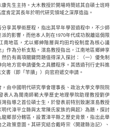
木康先生主持。大木教授於開場時簡述其自碩士班時
高度肯定其長年於明代研究領域之深厚造詣。
分享其學術歷程，指出其早年學習過程中，不少師
派的影響，而他本人則在1970年代成功脫離這侷限
江南地區，尤以鄉紳階層與均田均役制度為核心議
免」作為分析支點。濱島教授指出，江南地區鄉紳享
，然仍有兩項關鍵問題值得深入探討：（一）優免制
紳向地方官申請優免之具體程序。其透過刊行史料進
信文書（即「竿牘」）向官府遞交申請。
，由中國明代研究學會理事長、政治大學文學院院
發表人為閩南師範大學歷史地理學院助理教授劉伊
臺灣指導之首位碩士生，於發表前特別致謝濱島教授
〈明代漳平立縣與太常陳氏家族的興起〉為題，探討
九龍鄉部分轄區，設置漳平縣之歷史背景，指出此舉
治之政策意圖。其研究結合戴時宗〈開建縣治記〉、