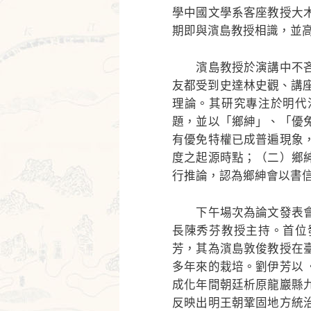
學中國文學系客座教授大
期即與濱島教授相識，並
濱島教授於演講中不吝
友都受到史達林史觀、講座
理論。其研究專注於明代
題，並以「鄉紳」、「優
有優免特權已成普遍現象
度之起源時點；（二）鄉
行推論，認為鄉紳會以書
下午場次為論文發表會
長陳秀芬教授主持。首位
芳，其為濱島敦俊教授在
多年來的栽培。劉伊芳以
成化年間朝廷析原龍巖縣
反映出明王朝鞏固地方統