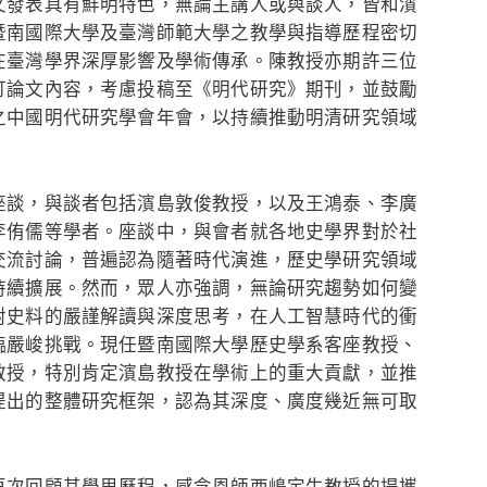
文發表具有鮮明特色，無論主講人或與談人，皆和濱
暨南國際大學及臺灣師範大學之教學與指導歷程密切
在臺灣學界深厚影響及學術傳承。陳教授亦期許三位
訂論文內容，考慮投稿至《明代研究》期刊，並鼓勵
之中國明代研究學會年會，以持續推動明清研究領域
談，與談者包括濱島敦俊教授，以及王鴻泰、李廣
李侑儒等學者。座談中，與會者就各地史學界對於社
交流討論，普遍認為隨著時代演進，歷史學研究領域
持續擴展。然而，眾人亦強調，無論研究趨勢如何變
對史料的嚴謹解讀與深度思考，在人工智慧時代的衝
臨嚴峻挑戰。現任暨南國際大學歷史學系客座教授、
教授，特別肯定濱島教授在學術上的重大貢獻，並推
提出的整體研究框架，認為其深度、廣度幾近無可取
次回顧其學思歷程，感念恩師西嶋定生教授的提攜