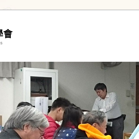
學會
es