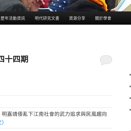
歷年活動資訊
明代研究文書
資源分享
關於學會
四十四期
：明嘉靖倭亂下江南社會的武力追求與民風趨向
文）