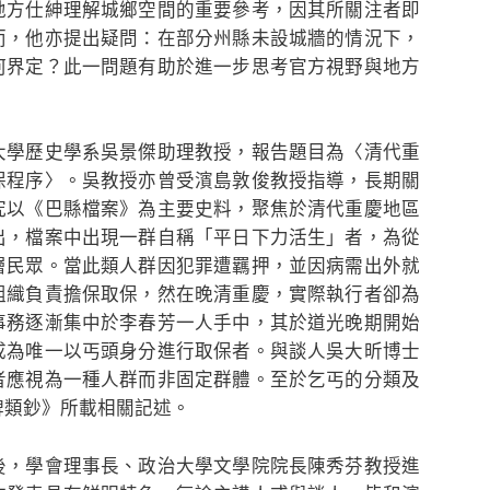
地方仕紳理解城鄉空間的重要參考，因其所關注者即
而，他亦提出疑問：在部分州縣未設城牆的情況下，
何界定？此一問題有助於進一步思考官方視野與地方
學歷史學系吳景傑助理教授，報告題目為〈清代重
保程序〉。吳教授亦曾受濱島敦俊教授指導，長期關
究以《巴縣檔案》為主要史料，聚焦於清代重慶地區
出，檔案中出現一群自稱「平日下力活生」者，為從
層民眾。當此類人群因犯罪遭羈押，並因病需出外就
組織負責擔保取保，然在晚清重慶，實際執行者卻為
事務逐漸集中於李春芳一人手中，其於道光晚期開始
成為唯一以丐頭身分進行取保者。與談人吳大昕博士
者應視為一種人群而非固定群體。至於乞丐的分類及
稗類鈔》所載相關記述。
，學會理事長、政治大學文學院院長陳秀芬教授進