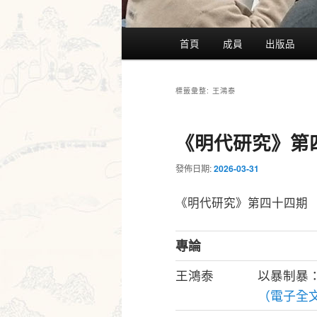
主
首頁
成員
出版品
要
選
單
王鴻泰
標籤彙整:
《明代研究》第
發佈日期:
2026-03-31
《明代研究》第四十四期
專論
王鴻泰
以暴制暴
（電子全