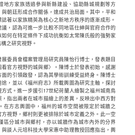
證地方家族透過參與新縣建設、協助縣城規劃等方
，與朝廷形成合作關係，達成共治局面。其中，平和
標誌著以家族精英為核心之新地方秩序的逐漸成形。
建議，認為可進一步比較不同地區仕紳與官府合作的
族如何在特定條件下成功抗衡如太常陳氏般的強勢家
結構之研究視野。
展委員會檔案管理局研究員陳怡行博士，發表題目
圖看官方視野的城與鄉〉。陳博士於發表初始，感謝
方面的引領啟發，認為其學術訓練受益終身。陳博士
用途，並以《福州府志》所載輿圖為研究主軸，探討
現方式。進一步援引17世紀荷蘭人繪製之福州城南鳥
照，指出兩者在城市描繪上的差異，反映出中西方對
。在方志輿圖中，福州的城市空間被限定於城牆之
官方視野，鄉村則更被排除於城市定義之外。此一空
僅區分城市與鄉村，亦以城牆作為城市內外的分界
。與談人元培科技大學宋惠中助理教授回應指出，輿