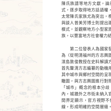
陳氏族譜等地方文獻，論
式，逐步取得地方話語權
太常陳氏家族尤為突出，
與談人曾美芳博士則提出
模式，並觀察地方小型家
族，以豐富地方社會權力
第二位發表人為國家發
為〈從明清福州的方志輿
濱島敦俊教授在史料解讀
首先釐清方志編纂的動機
其中城市與鄉村空間的呈
瞰圖，與方志輿圖進行對
「城市」概念的根本分歧
內，城牆外之市街未納入
間界定顯示，官方視野不
線，形成明確的空間層級