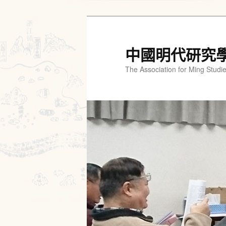
跳
跳
至
至
主
輔
中國明代研究
要
助
The Association for Ming Studi
內
內
容
容