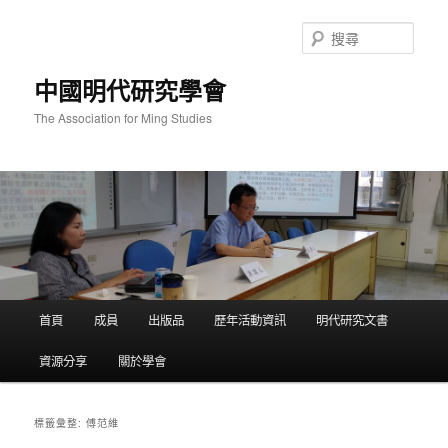
跳
跳
至
至
搜
主
輔
尋
要
助
中國明代研究學會
內
內
容
容
The Association for Ming Studies
主
首頁
成員
出版品
歷年活動資訊
明代研究文書
要
選
資源分享
關於學會
單
傅范維
標籤彙整: