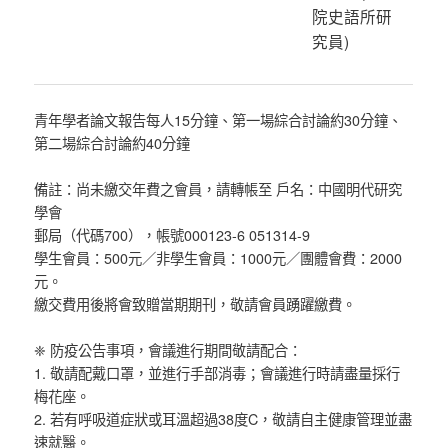
院史語所研
究員
)
青年學者論文報告每人15分鐘、第一場綜合討論約30分鐘、
第二場綜合討論約40分鐘
備註：尚未繳交年費之會員，請轉帳至 戶名：中國明代研究
學會
郵局（代碼700），帳號000123-6 051314-9
學生會員：500元／非學生會員：1000元／團體會費：2000
元。
繳交費用後將會致贈當期期刊，敬請會員踴躍繳費。
❈ 防疫公告事項，會議進行期間敬請配合：
1. 敬請配戴口罩，並進行手部消毒；會議進行時請盡量採行
梅花座。
2. 若有呼吸道症狀或耳溫超過38度C，敬請自主健康管理並盡
速就醫。