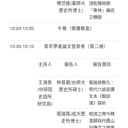
傅范維
(
臺師大
清乾隆時期
歷史所博士
)
「東林」論述
之轉變
12:20-13:30
午餐（敬備餐盒）
13:30-15:10
青年學者論文發表會（第二場）
主持人
報告人
報告題目
王鴻泰
林晉葳
(
台師大
聖諭與教化：
(
中研院
歷史所碩士
)
明代六諭宣講
文本《聖訓
史語所
演》探析
研究員
)
簡瑞瑤
(
成大歷
明清之際今釋
史所博士
)
澹歸與丹霞山
別傳寺之營運