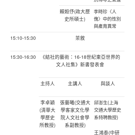
賴姮伃
(
政大歷
李時珍〈人
史所碩士
)
傀〉中的性別
與產育異常
15:10-15:30
茶敘
15:30-16:30
《結社的藝術：
16-18
世紀東亞世界的
文人社集》新書發表會
主持人
主講人
與談人
李卓穎
張藝曦
(
交通大
(
邱澎生
上海
(
清華大
學客家文化學
交通大學歷史
)
學歷史
院人文社會學
系特聘教授
所教授
)
系副教授
)
王鴻泰
(
中研