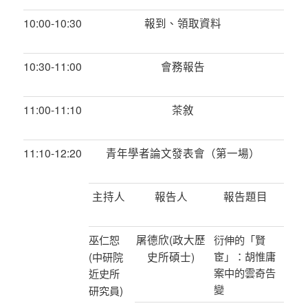
10:00-10:30
報到、領取資料
10:30-11:00
會務報告
11:00-11:10
茶敘
11:10-12:20
青年學者論文發表會（第一場）
主持人
報告人
報告題目
屠德欣
(
政大歷
巫仁恕
衍伸的「賢
(
史所碩士
)
宦」：胡惟庸
中研院
案中的雲奇告
近史所
變
)
研究員