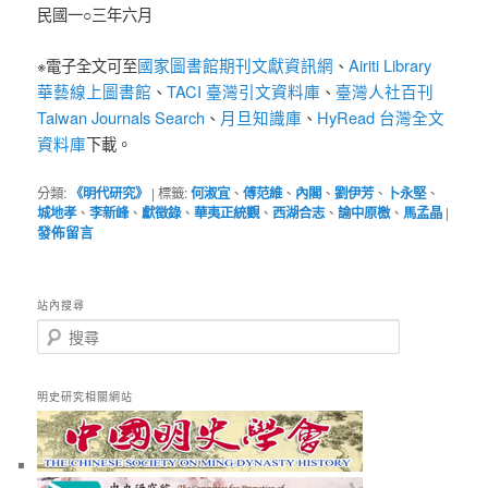
民國一○三年六月
國家圖書館期刊文獻資訊網
Airiti Library
※電子全文可至
、
華藝線上圖書館
TACI 臺灣引文資料庫
臺灣人社百刊
、
、
Taiwan Journals Search
月旦知識庫
HyRead 台灣全文
、
、
資料庫
下載。
分類:
《明代研究》
|
標籤:
何淑宜
、
傅范維
、
內閣
、
劉伊芳
、
卜永堅
、
城地孝
、
李新峰
、
獻徵錄
、
華夷正統觀
、
西湖合志
、
諭中原檄
、
馬孟晶
|
發佈留言
站內搜尋
搜
尋
明史研究相關網站