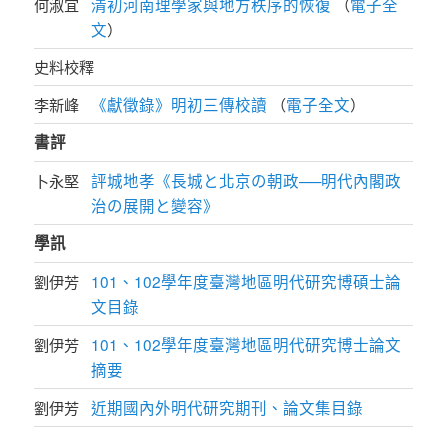
清初河南理學家與地方秩序的恢復
電子全
何淑宜
（
文
）
史料校釋
《獻徵錄》明初三傳校讀
電子全文
李新峰
（
）
書評
評城地孝《長城と北京の朝政──明代內閣政
卜永堅
治の展開と變容》
學訊
101、102學年度臺灣地區明代研究博碩士論
劉伊芳
文目錄
101、102學年度臺灣地區明代研究博士論文
劉伊芳
摘要
近期國內外明代研究期刊、論文集目錄
劉伊芳