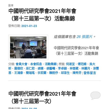
圖庫
中國明代研究學會2021年年會
（第十三屆第一次）活動集錦
發佈日期:
2021-01-23
26 張圖片
這個圖庫包含
。
中國明代研究學會2021年年會
（第十三屆第一次）活動集錦
分類:
會員大會
、
本會訊息
、
活動集錦
|
標籤:
何淑宜
、
傅范維
、
吳大
昕
、
屠德欣
、
巫仁恕
、
張璉
、
張藝曦
、
李卓穎
、
林晉葳
、
林麗月
、
涂豐
恩
、
王鴻泰
、
簡瑞瑤
、
衣若蘭
、
賴姮伃
、
邱澎生
、
陳秀芬
|
發佈留言
中國明代研究學會2021年年會
（第十三屆第一次）
發佈日期:
2021-01-08