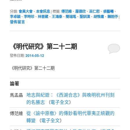
分類:
會員大會
、
本會訊息
|
標籤:
傅范維
、
屠德欣
、
巫仁恕
、
張藝曦
、
李卓穎
、
李時珍
、
林晉葳
、
王鴻泰
、
簡瑞瑤
、
聖訓演
、
胡惟庸
、
賴姮伃
|
發佈留言
《明代研究》第二十二期
發佈日期:
2014-05-12
《明代研究》第二十二期
論著
地志與紀遊：《西湖合志》與晚明杭州刊刻
馬孟晶
的名勝志
電子全文
（
）
從〈諭中原檄〉的傳鈔看明代華夷正統觀的
傅范維
轉變
電子全文
（
）