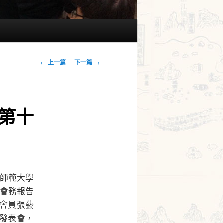
文
←
上一篇
下一篇
→
章
導
覽
（第十
灣師範大學
會務報告
會員張藝
書發表會，