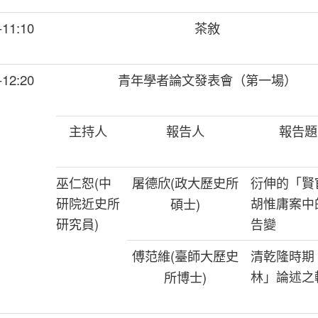
-11:10
茶敘
-12:20
青年學者論文發表會（第一場）
主持人
報告人
報告題
巫仁恕
(
中
屠德欣
(
政大歷史所
衍伸的「賢
研院近史所
胡惟庸案中
碩士
)
研究員
)
告變
傅范維
(
臺師大歷史
清乾隆時期
林」論述之
所博士
)