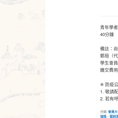
青年學者
40分鐘
備註：尚
郵局（代碼7
學生會員
繳交費用
❈ 防疫
1. 敬
2. 若
分類:
會員大
瑞瑤
、
聖訓