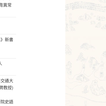
育異常
集》新書
人
海交通大
聘教授
)
研院史語