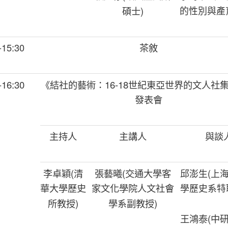
的性別與產
碩士
)
-15:30
茶敘
-16:30
《結社的藝術：
16-18
世紀東亞世界的文人社
發表會
主持人
主講人
與談
李卓穎
(
清
張藝曦
(
交通大學客
邱澎生
(
上
華大學歷史
家文化學院人文社會
學歷史系特
所教授
)
學系副教授
)
王鴻泰
(
中