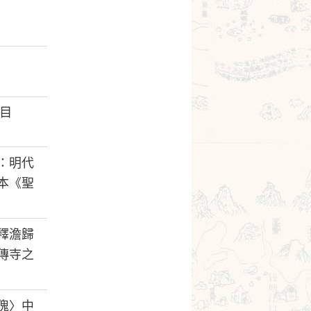
目
：明代
本《聖
釋澹歸
傳寺之
傀〉中