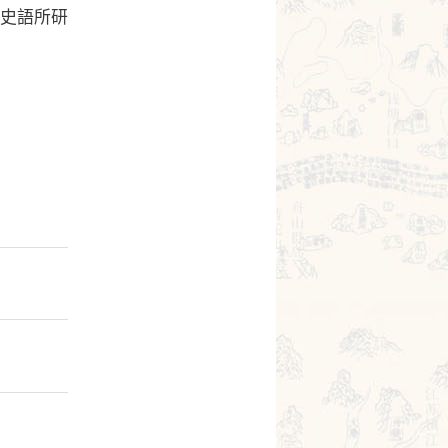
院史語所研
」