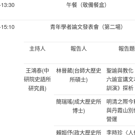
-13:30
午餐（敬備餐盒）
-15:10
青年學者論文發表會（第二場）
主持人
報告人
報告題
王鴻泰
(
中
林晉葳
(
台師大歷史
聖諭與教化
研院史語所
六諭宣講文
所碩士
)
訓演》探析
研究員
)
簡瑞瑤
(
成大歷史所
明清之際今
與丹霞山別
博士
)
營運
賴姮伃
(
政大歷史所
李時珍〈人