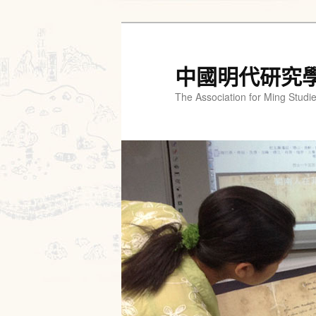
跳
至
主
中國明代研究
要
The Association for Ming Studi
內
容