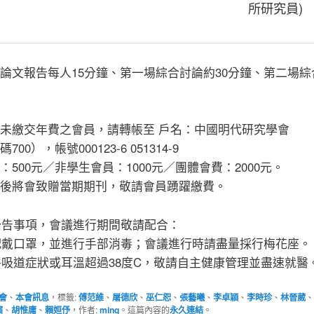
所研究員
)
論文報告每人15分鐘、第一場綜合討論約30分鐘、第二場綜
未繳交年費之會員，請轉帳至 戶名：中國明代研究學會
00），帳號000123-6 051314-9
：500元／非學生會員：1000元／團體會費：2000元。
後將會致贈當期期刊，敬請會員踴躍繳費。
公告事項，會議進行期間敬請配合：
請配戴口罩，並進行手部消毒；會議進行時請盡量採行梅花座。
有呼吸道症狀或耳溫超過38度C，敬請自主健康管理並盡速就醫
會
、
本會訊息
，標籤:
傅范維
、
屠德欣
、
巫仁恕
、
張藝曦
、
李卓穎
、
李時珍
、
林晉葳
、
演
、
胡惟庸
、
賴姮伃
，作者:
ming
。這篇內容的
永久連結
。