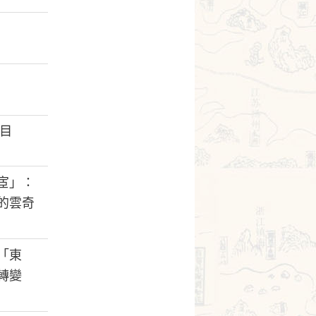
目
宦」：
的雲奇
「東
轉變