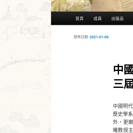
主
首頁
成員
出版品
要
選
單
發佈日期:
2021-01-08
中國
三
中國明代
歷史學
外，更
曦教授主