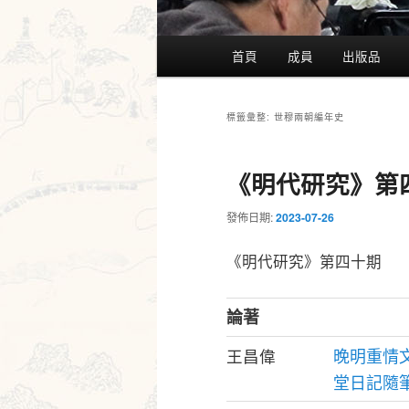
主
首頁
成員
出版品
要
選
單
世穆兩朝編年史
標籤彙整:
《明代研究》第
發佈日期:
2023-07-26
《明代研究》第四十期
論著
晚明重情
王昌偉
堂日記隨