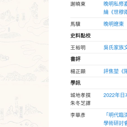
晚明私修
謝曉東
綸《世穆
晚明遼東
馬驥
史料點校
吳氏家族
王裕明
書評
評焦堃《
楊正顯
學訊
2022年
城地孝撰
朱冬芝譯
「明代臨
李華彥
學術研討