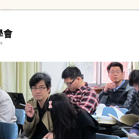
學會
es