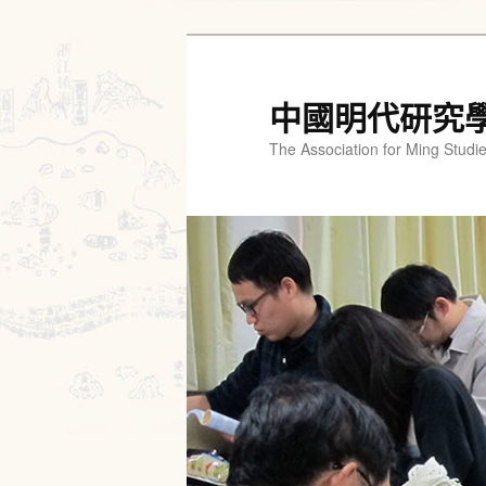
跳
跳
至
至
主
輔
中國明代研究
要
助
The Association for Ming Studi
內
內
容
容