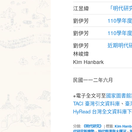
「明代研
江昱緯
110學
劉伊芳
110學
劉伊芳
近期明代
劉伊芳
林峻煒
Kim Hanbark
民國一一二年六月
※電子全文可至
國家圖書館
TACI 臺灣引文資料庫
、
臺灣
HyRead 台灣全文資料庫
分類:
《明代研究》
|
標籤:
Kim Hanb
代研究新趨勢
、
明代臨清與大運河
、