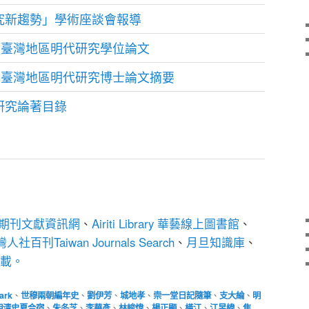
究新趨勢」學術座談會報導
年度臺灣地區明代研究學位論文
年度臺灣地區明代研究博士論文摘要
研究論著目錄
期刊文獻資訊網
、
Airiti Library 華藝線上圖書館
、
人社百刊Taiwan Journals Search
、
月旦知識庫
、
下載。
ark
、
世穆兩朝編年史
、
劉伊芳
、
城地孝
、
崇一堂日記隨筆
、
支大綸
、
明
明清史夏合宿
、
朱冬芝
、
李華彥
、
林峻煒
、
楊正顯
、
橫江
、
江昱緯
、
焦