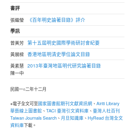
書評
《百年明史論著目錄》評介
張繼瑩
學訊
第十五屆明史國際學術研討會紀要
曾美芳
香港地區明清史學位論文目錄
黃展樑
2013年臺灣地區明代研究論著目錄
黃素慧
陳一中
民國一○二年十二月
國家圖書館期刊文獻資訊網
Airiti Library
※電子全文可至
、
華藝線上圖書館
TACI 臺灣引文資料庫
臺灣人社百刊
、
、
Taiwan Journals Search
月旦知識庫
HyRead 台灣全文
、
、
資料庫
下載。