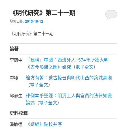
《明代研究》第二十一期
發佈日期:
2013-10-12
《明代研究》第二十一期
論著
「建構」中國：西班牙人1574年所獲大明
李毓中
《古今形勝之圖》研究
電子全文
（
）
邊方有警：蒙古掠晉與明代山西的築城高潮
李嘎
電子全文
（
）
律例本乎聖經：明清士人與官員的法律知識
邱澎生
論述
電子全文
（
）
史料校釋
《嫖經》點校并序
潘敏德