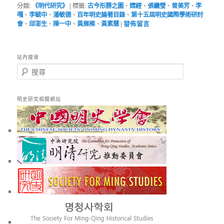
分類:
《明代研究》
|
標籤:
古今形勝之圖
、
嫖經
、
張繼瑩
、
曾美芳
、
李
嘎
、
李毓中
、
潘敏德
、
百年明史論著目錄
、
第十五屆明史國際學術研討
會
、
邱澎生
、
陳一中
、
黃展樑
、
黃素慧
|
發佈留言
站內搜尋
搜
尋
明史研究相關網站