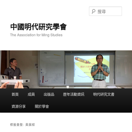
跳
跳
至
至
搜
主
輔
尋
要
助
中國明代研究學會
內
內
容
容
The Association for Ming Studies
主
首頁
成員
出版品
歷年活動資訊
明代研究文書
要
選
資源分享
關於學會
單
黃展樑
標籤彙整: