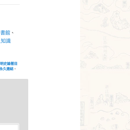
上圖書館
、
旦知識
明史論著目
永久連結
。