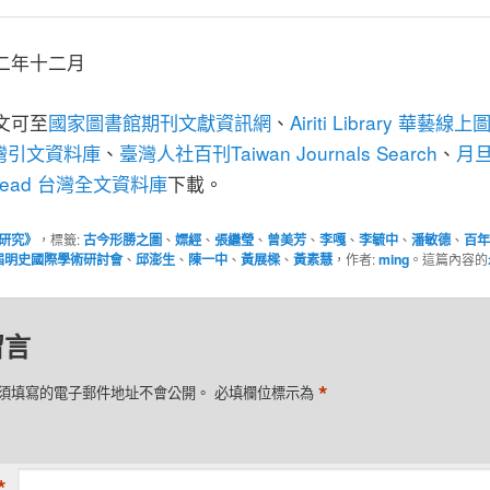
二年十二月
國家圖書館期刊文獻資訊網
Airiti Library 華藝線
文可至
、
臺灣引文資料庫
臺灣人社百刊Taiwan Journals Search
月
、
、
Read 台灣全文資料庫
下載。
研究》
，標籤:
古今形勝之圖
、
嫖經
、
張繼瑩
、
曾美芳
、
李嘎
、
李毓中
、
潘敏德
、
百年
屆明史國際學術研討會
、
邱澎生
、
陳一中
、
黃展樑
、
黃素慧
，作者:
ming
。這篇內容的
留言
*
須填寫的電子郵件地址不會公開。
必填欄位標示為
*