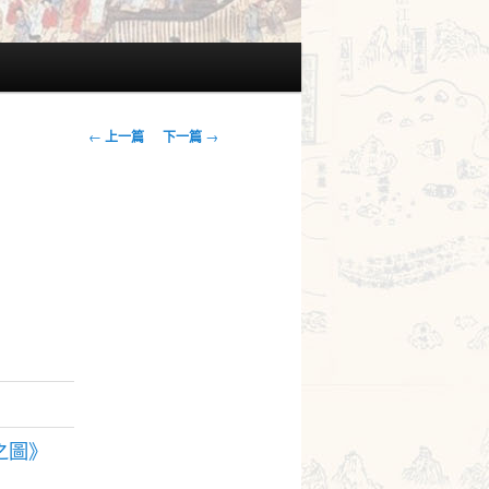
文
←
上一篇
下一篇
→
章
導
覽
之圖》