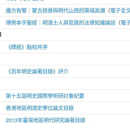
邊方有警：蒙古掠晉與明代山西的築城高潮
（
電子全
律例本乎聖經：明清士人與官員的法律知識論述
（
電
釋
《嫖經》點校并序
《百年明史論著目錄》評介
第十五屆明史國際學術研討會紀要
香港地區明清史學位論文目錄
2013年臺灣地區明代研究論著目錄