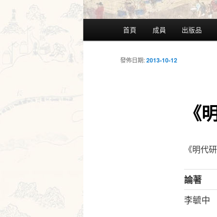
主
首頁
成員
出版品
要
選
單
發佈日期:
2013-10-12
《
《明代研
論著
李毓中