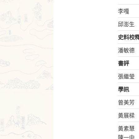
李嘎
邱澎生
史料校
潘敏德
書評
張繼瑩
學訊
曾美芳
黃展樑
黃素慧
陳一中