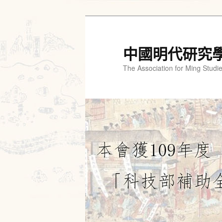
跳
至
主
中國明代研究
要
The Association for Ming Studi
內
容