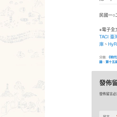
民國一○
※電子全
TACI 
庫
Hy
、
分類:
《明代
錄
、
第十五
發佈
發佈留言必
留言