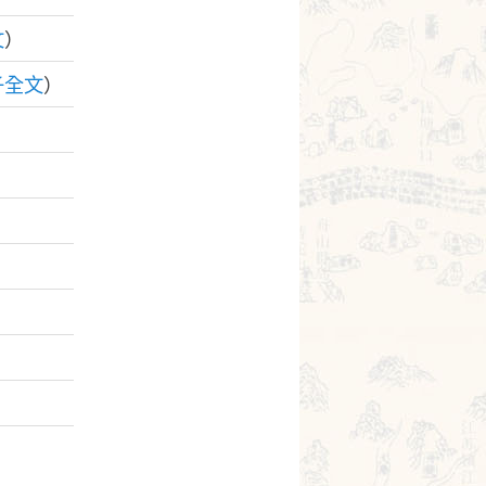
文
）
子全文
）