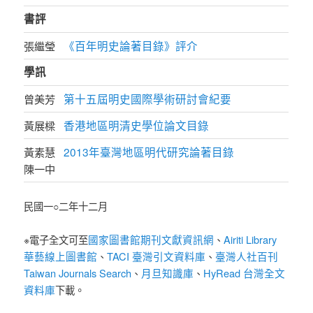
書評
《百年明史論著目錄》評介
張繼瑩
學訊
第十五屆明史國際學術研討會紀要
曾美芳
香港地區明清史學位論文目錄
黃展樑
2013年臺灣地區明代研究論著目錄
黃素慧
陳一中
民國一○二年十二月
國家圖書館期刊文獻資訊網
Airiti Library
※電子全文可至
、
華藝線上圖書館
TACI 臺灣引文資料庫
臺灣人社百刊
、
、
Taiwan Journals Search
月旦知識庫
HyRead 台灣全文
、
、
資料庫
下載。