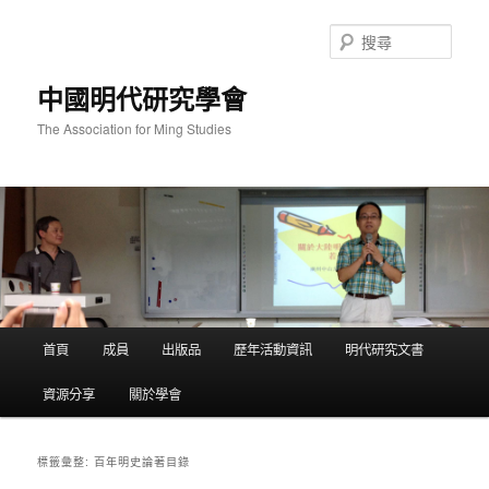
跳
跳
至
至
搜
主
輔
尋
要
助
中國明代研究學會
內
內
容
容
The Association for Ming Studies
主
首頁
成員
出版品
歷年活動資訊
明代研究文書
要
選
資源分享
關於學會
單
百年明史論著目錄
標籤彙整: