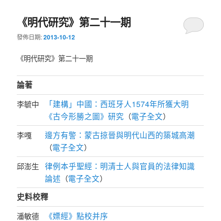
《明代研究》第二十一期
發佈日期:
2013-10-12
《明代研究》第二十一期
論著
「建構」中國：西班牙人1574年所獲大明
李毓中
《古今形勝之圖》研究
電子全文
（
）
邊方有警：蒙古掠晉與明代山西的築城高潮
李嘎
電子全文
（
）
律例本乎聖經：明清士人與官員的法律知識
邱澎生
論述
電子全文
（
）
史料校釋
《嫖經》點校并序
潘敏德