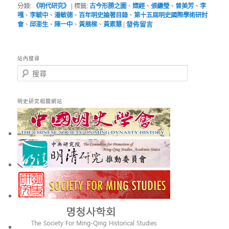
分類:
《明代研究》
|
標籤:
古今形勝之圖
、
嫖經
、
張繼瑩
、
曾美芳
、
李
嘎
、
李毓中
、
潘敏德
、
百年明史論著目錄
、
第十五屆明史國際學術研討
會
、
邱澎生
、
陳一中
、
黃展樑
、
黃素慧
|
發佈留言
站內搜尋
搜
尋
明史研究相關網站