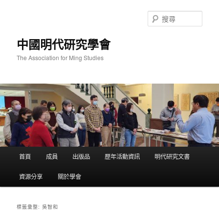
跳
跳
至
至
搜
主
輔
尋
要
助
中國明代研究學會
內
內
容
容
The Association for Ming Studies
主
首頁
成員
出版品
歷年活動資訊
明代研究文書
要
選
資源分享
關於學會
單
吳智和
標籤彙整: