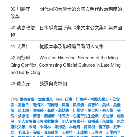
39.川勝守 明代內閣大學士的文集與明代政治制度的
改革
40.濱島敦俊 日本靜嘉堂所藏《朱文肅公文集》與朱國
楨
41.艾思仁 從版本學及聯網編目看明人文集
42.司徒琳 Wenji as Historical Sources of the Ming-
Qing Conflict: Contrasting Official Cultures in Late Ming
and Early Qing
43.費克光 談遷與嘉靖朝
分類:
學術會議
、
本會訊息
|
標籤:
丘濬
、
何寶善
、
內閣大學士
、
公安
派
、
劉重日
、
南炳文
、
司徒琳
、
吳廷
、
吳振漢
、
吳智和
、
吳格
、
吳量
愷
、
呂士朋
、
周振鶴
、
商傳
、
墓誌銘
、
川勝守
、
巫仁恕
、
張大復
、
張
岱
、
張德信
、
張璉
、
張顯清
、
徐玉虎
、
心齋王先生全集
、
方祖猷
、
施觀
民
、
明人文集篇目索引數據庫
、
明人文集索引
、
曹樹基
、
朱國楨
、
朱文
肅公文集
、
朱鴻
、
朱鴻林
、
李焯然
、
林麗月
、
梅國楨
、
楊正泰
、
武新
立
、
毛佩琦
、
海寇
、
濱島敦俊
、
王戎笙
、
王成勉
、
王春瑜
、
王陽明全