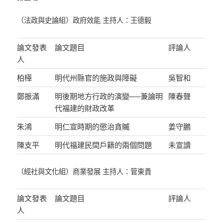
（法政與史論組）政府效能 主持人：王德毅
論文發表
論文題目
評論人
人
柏樺
明代州縣官的施政與障礙
吳智和
鄭振滿
明後期地方行政的演變──兼論明
陳春聲
代福建的財政改革
朱鴻
明仁宣時期的懲治貪贓
姜守鵬
陳支平
明代福建民間戶籍的兩個問題
未宣讀
（經社與文化組）商業發展 主持人：管東貴
論文發表
論文題目
評論人
人