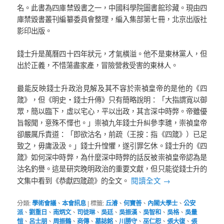
名。此書為四庫禁毀書之一，中國科學院圖書館珍藏。現由四
庫禁毀書叢刊編纂委員會整理，編入集部第七冊，北京出版社
影印出版。
錢士升是萬曆四十四年狀元，才氣橫溢。他不是東林黨人，但
出於正義，不惜蕩盡家產，冒險營救受害的東林人。
最能反映錢士升政治見解及其不容於崇禎皇帝的是他的《四
箴》，但《明史‧錢士升傳》只有簡略說明：「大指謂寬以御
眾，簡以臨下，虛以宅心，平以出政，其言深中時弊。帝雖優
旨報聞，意殊不懌也。」崇禎九年錢士升糾參李璡，崇禎皇帝
卻嚴厲斥責道：「即欲沽名，前疏（王按：指《四箴》）已足
致之，毋庸汲汲。」錢士升惶懼，遂引罪乞休。錢士升的《四
箴》如何深中時弊，為什麼深中時弊的話反被崇禎皇帝認為是
沽名釣譽。這是研究晚明政治的重要文獻，但只能從錢士升的
閱讀全文
→
文集中看到《恭獻四箴疏》的全文。
分類:
學術會議
、
本會訊息
|
標籤:
丘濬
、
何寶善
、
內閣大學士
、
公安
派
、
劉重日
、
南炳文
、
司徒琳
、
吳廷
、
吳振漢
、
吳智和
、
吳格
、
吳量
愷
、
呂士朋
、
周振鶴
、
商傳
、
墓誌銘
、
川勝守
、
巫仁恕
、
張大復
、
張