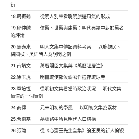
衍
18.周振鶴 從明人別集看晚明旅遊風氣的形成
19.邱仲麟 儒醫、世醫與庸醫：明代典籍中對於醫者
的評論
20.馬泰來 明人文集中傳記資料考索──以施觀民、
梅國楨、吳廷諸人為說明之例
21.南炳文 萬曆閣臣文集與《萬曆起居注》
22.徐玉虎 明冊琉使郭汝霖著作遺存琉球考
23.章培恆 從明初文集看當時政治狀況──明代文集
價值的一個實例
24.商傳 元末明初的學風──以明初文集為素材
25.曹樹基 墓誌銘中所見明代人口結構
26.張璉 從《心齋王先生全集》論王艮的新人倫觀