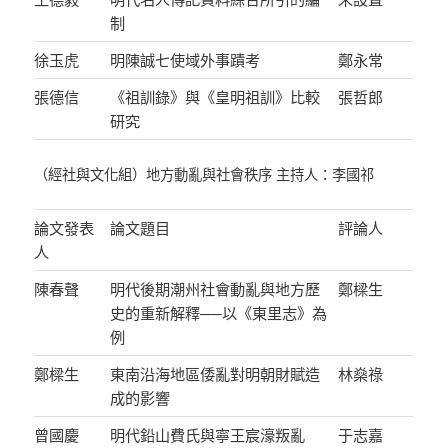
制
徐玉虎
明陳誠七使域外事蹟考
鄭永常
張德信
《祖訓錄》與《皇明祖訓》比較
張哲郎
研究
（經社與文化組）地方動亂與社會秩序 主持人：李國祁
論文發表
論文題目
評論人
人
陳春聲
明代後期潮州社會動亂與地方歷
鄭樑生
史的重新解釋──以《東里志》為
例
鄭樑生
東南沿海地區倭亂對明朝財賦造
林燊祿
成的影響
曾國慶
明代鉛山費氏與寧王宸濠叛亂
于志嘉