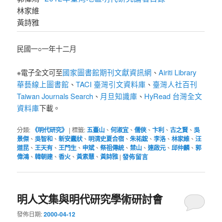
林家維
黃詩雅
民國一○一年十二月
國家圖書館期刊文獻資訊網
Airiti Library
※電子全文可至
、
華藝線上圖書館
TACI 臺灣引文資料庫
臺灣人社百刊
、
、
Taiwan Journals Search
月旦知識庫
HyRead 台灣全文
、
、
資料庫
下載。
分類:
《明代研究》
|
標籤:
五臺山
、
何淑宜
、
儒俠
、
卞利
、
古之賢
、
吳
景傑
、
吳智和
、
新安蠹狀
、
明清史夏合宿
、
朱祐鋐
、
李洛
、
林家維
、
汪
道昆
、
王天有
、
王門生
、
申斌
、
祭祖傳統
、
禁山
、
連啟元
、
邱仲麟
、
郭
偉鴻
、
韓朝建
、
香火
、
黃素慧
、
黃詩雅
|
發佈留言
明人文集與明代研究學術研討會
發佈日期:
2000-04-12