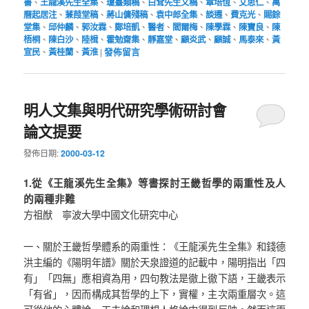
書
、
王龍溪先生全集
、
瓊臺類稿
、
白耷先生文稿
、
章培恆
、
艾思仁
、
萬
曆起居注
、
蒹葭堂稿
、
蔣山傭殘稿
、
袁中郎全集
、
談遷
、
費克光
、
賜餘
堂集
、
邱仲麟
、
郭汝霖
、
鄭培凱
、
醫者
、
閻爾梅
、
陳學霖
、
陳寶良
、
陳
梧桐
、
陳白沙
、
陸楫
、
霍勉齋集
、
靜嘉堂
、
顧炎武
、
顧誠
、
馬泰來
、
黃
宣民
、
黃桂蘭
、
黃淮
|
發佈留言
明人文集與明代研究學術研討會
論文提要
發佈日期:
2000-03-12
1.從《王龍溪先生全集》等書探討王畿哲學的兩重性及人
的兩種非難
方祖猷 寧波大學中國文化研究中心
一、關於王畿哲學體系的兩重性：《王龍溪先生全集》和錢德
洪主編的《陽明年譜》關於天泉證道的記載中，陽明指出「四
有」「四無」應相資為用，四句教法是徹上徹下語，王畿表示
「有省」，因而構成其哲學的上下，實權，主次兩重層次。這