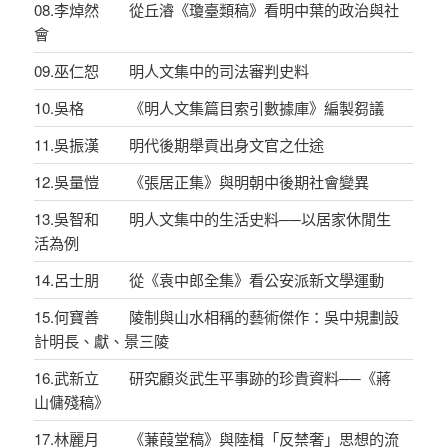
08.李焯然 從丘濬《瓊臺類稿》看明中葉的政治與社
會
09.巫仁恕 明人文集中的司法審判史料
10.吳格 《明人文集篇目索引數據庫》編製芻議
11.吳振漢 明代後期舉貢出身文官之仕途
12.吳量愷 《張居正集》與明朝中後期社會變異
13.吳智和 明人文集中的生活史料──以居家休閒生
活為例
14.呂士朋 從《袁中郎全集》看公安派新文學運動
15.何寶善 陵制與山水相稱的藝術傑作：吳中規劃設
計明長、獻、景三陵
16.武新立 研究顧炎武生平事跡的珍貴資料──《蔣
山傭殘稿》
17.林麗月 《蒹葭堂稿》與陸楫「反禁奢」思想的流