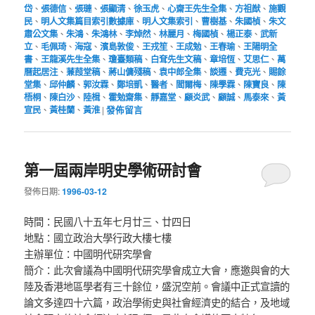
岱
、
張德信
、
張璉
、
張顯清
、
徐玉虎
、
心齋王先生全集
、
方祖猷
、
施觀
民
、
明人文集篇目索引數據庫
、
明人文集索引
、
曹樹基
、
朱國楨
、
朱文
肅公文集
、
朱鴻
、
朱鴻林
、
李焯然
、
林麗月
、
梅國楨
、
楊正泰
、
武新
立
、
毛佩琦
、
海寇
、
濱島敦俊
、
王戎笙
、
王成勉
、
王春瑜
、
王陽明全
書
、
王龍溪先生全集
、
瓊臺類稿
、
白耷先生文稿
、
章培恆
、
艾思仁
、
萬
曆起居注
、
蒹葭堂稿
、
蔣山傭殘稿
、
袁中郎全集
、
談遷
、
費克光
、
賜餘
堂集
、
邱仲麟
、
郭汝霖
、
鄭培凱
、
醫者
、
閻爾梅
、
陳學霖
、
陳寶良
、
陳
梧桐
、
陳白沙
、
陸楫
、
霍勉齋集
、
靜嘉堂
、
顧炎武
、
顧誠
、
馬泰來
、
黃
宣民
、
黃桂蘭
、
黃淮
|
發佈留言
第一屆兩岸明史學術研討會
發佈日期:
1996-03-12
時間：民國八十五年七月廿三、廿四日
地點：國立政治大學行政大樓七樓
主辦單位：中國明代研究學會
簡介：此次會議為中國明代研究學會成立大會，應邀與會的大
陸及香港地區學者有三十餘位，盛況空前。會議中正式宣讀的
論文多達四十六篇，政治學術史與社會經濟史的結合，及地域