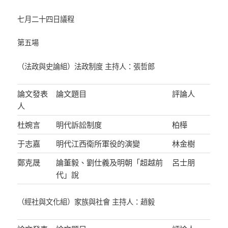
七月二十四日議程
第五場
（法政與史論組）法政制度 主持人：張哲郎
論文發表
論文題目
評論人
人
杜婉言
明代訴訟制度
柏樺
于志嘉
明代江西衛所軍役的演變
林金樹
鄭克晟
論董毅、劉仕義及明朝「超越前
呂士朋
代」說
（經社與文化組）家族與社會 主持人：趙毅