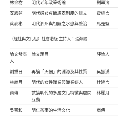
林金樹
明代老年政策術論
劉翠溶
安碧蓮
明代婦女貞節旌表制度的建立
費絲言
蔡泰彬
明代泗州與祖陵之水患與整治
馬楚堅
（經社與文化組）社會階級 主持人：張海鵬
論文發表
論文題目
評論人
人
劉重日
再論「火佃」的淵源及其性質
吳振漢
林麗月
明代的女性職業與職業婦人
杜婉言
商傳
試論明代的多層文化特徵與層間
林麗月
互動
吳智和
明仁茶事的生活文化
商傳