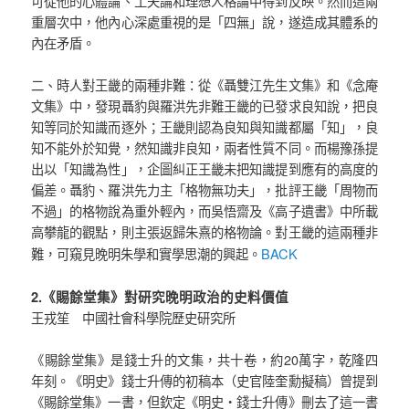
可從他的心體論、工夫論和理想人格論中得到反映。然而這兩
重層次中，他內心深處重視的是「四無」說，遂造成其體系的
內在矛盾。
二、時人對王畿的兩種非難：從《聶雙江先生文集》和《念庵
文集》中，發現聶豹與羅洪先非難王畿的已發求良知說，把良
知等同於知識而逐外；王畿則認為良知與知識都屬「知」，良
知不能外於知覺，然知識非良知，兩者性質不同。而楊豫孫提
出以「知識為性」，企圖糾正王畿未把知識提到應有的高度的
偏差。聶豹、羅洪先力主「格物無功夫」，批評王畿「周物而
不過」的格物說為重外輕內，而吳悟齋及《高子遺書》中所載
高攀龍的觀點，則主張返歸朱熹的格物論。對王畿的這兩種非
BACK
難，可窺見晚明朱學和實學思潮的興起。
2.《賜餘堂集》對研究晚明政治的史料價值
王戎笙 中國社會科學院歷史研究所
《賜餘堂集》是錢士升的文集，共十卷，約20萬字，乾隆四
年刻。《明史》錢士升傳的初稿本（史官陸奎勳擬稿）曾提到
《賜餘堂集》一書，但欽定《明史‧錢士升傳》刪去了這一書