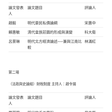
論文發表
論文題目
評論人
人
趙毅
明代豪民私債論綱
宋惠中
賴惠敏
清代皇族莊園的形成與演變
科大衛
呂景琳
明代北方經濟論述──兼與江南比
林滿紅
較
第二場
（法政與史論組）財稅制度 主持人：趙令揚
論文發表
論文題目
評論人
人