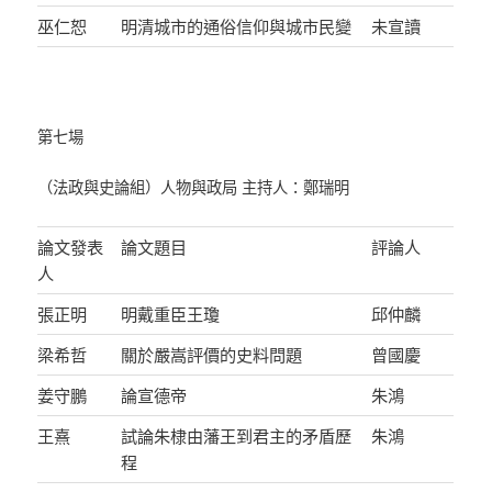
巫仁恕
明清城市的通俗信仰與城市民變
未宣讀
第七場
（法政與史論組）人物與政局 主持人：鄭瑞明
論文發表
論文題目
評論人
人
張正明
明戴重臣王瓊
邱仲麟
梁希哲
關於嚴嵩評價的史料問題
曾國慶
姜守鵬
論宣德帝
朱鴻
王熹
試論朱棣由藩王到君主的矛盾歷
朱鴻
程