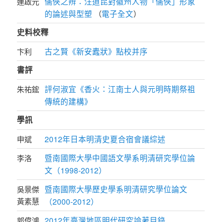
儒俠之辨：汪道昆對徽州人物「儒俠」形象
連啟元
的論述與型塑
電子全文
（
）
史料校釋
古之賢《新安蠹狀》點校并序
卞利
書評
評何淑宜《香火：江南士人與元明時期祭祖
朱祐鋐
傳統的建構》
學訊
2012年日本明清史夏合宿會議綜述
申斌
暨南國際大學中國語文學系明清研究學位論
李洛
文（1998-2012）
暨南國際大學歷史學系明清研究學位論文
吳景傑
黃素慧
（2000-2012）
2012年臺灣地區明代研究論著目錄
郭偉鴻