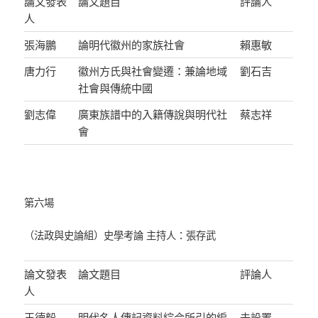
論文發表
論文題目
評論人
人
張海鵬
論明代徽州的家族社會
賴惠敏
唐力行
徽州方氏與社會變遷：兼論地域
劉石吉
社會與傳統中國
劉志偉
廣東族譜中的入籍傳說與明代社
蔡志祥
會
第六場
（法政與史論組）史學考論 主持人：張存武
論文發表
論文題目
評論人
人
王德毅
明代名人傳記資料綜合所引的編
未設置