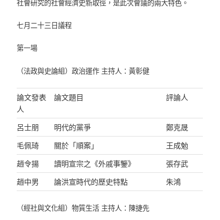
社會研究的社會經濟史新取徑，是此次會議的兩大特色。
七月二十三日議程
第一場
（法政與史論組）政治運作 主持人：黃彰健
論文發表
論文題目
評論人
人
呂士朋
明代的黨爭
鄭克晟
毛佩琦
關於「順案」
王成勉
趙令揚
讀明宣宗之《外戚事鑒》
張存武
趙中男
論洪宣時代的歷史特點
朱鴻
（經社與文化組）物質生活 主持人：陳捷先