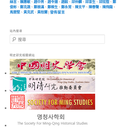
絲言
、
賴惠敏
、
趙中男
、
趙令揚
、
趙毅
、
邱仲麟
、
邱澎生
、
邱炫煜
、
鄭
俊彬
、
鄭克晟
、
鄭振滿
、
鄭樑生
、
鄭永常
、
陳支平
、
陳春聲
、
陳飛龍
、
馬楚堅
、
黃克武
、
黃桂蘭
|
發佈留言
站內搜尋
搜
尋
明史研究相關網站