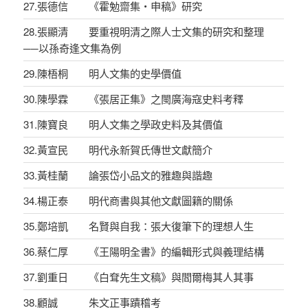
27.張德信 《霍勉齋集‧申稿》研究
28.張顯清 要重視明清之際人士文集的研究和整理
──以孫奇逢文集為例
29.陳梧桐 明人文集的史學價值
30.陳學霖 《張居正集》之閩廣海寇史料考釋
31.陳寶良 明人文集之學政史料及其價值
32.黃宣民 明代永新賀氏傳世文獻簡介
33.黃桂蘭 論張岱小品文的雅趣與諧趣
34.楊正泰 明代商書與其他文獻圖籍的關係
35.鄭培凱 名賢與自我：張大復筆下的理想人生
36.蔡仁厚 《王陽明全書》的編輯形式與義理結構
37.劉重日 《白耷先生文稿》與閻爾梅其人其事
38.顧誠 朱文正事蹟稽考