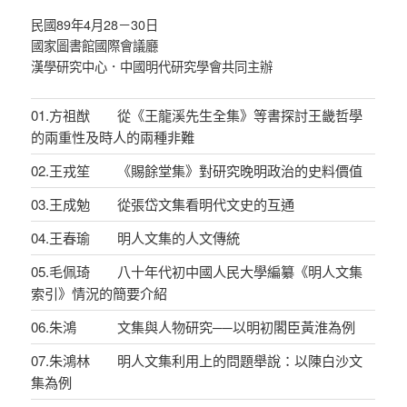
民國89年4月28－30日
國家圖書館國際會議廳
漢學研究中心．中國明代研究學會共同主辦
01.方祖猷 從《王龍溪先生全集》等書探討王畿哲學
的兩重性及時人的兩種非難
02.王戎笙 《賜餘堂集》對研究晚明政治的史料價值
03.王成勉 從張岱文集看明代文史的互通
04.王春瑜 明人文集的人文傳統
05.毛佩琦 八十年代初中國人民大學編纂《明人文集
索引》情況的簡要介紹
06.朱鴻 文集與人物研究──以明初閣臣黃淮為例
07.朱鴻林 明人文集利用上的問題舉說：以陳白沙文
集為例