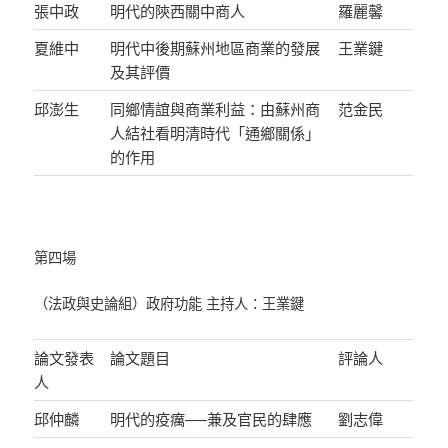
張中政
明代的陝西關中商人
羅麗馨
夏維中
明代中後期蘇州地區商業的發展
王業鍵
及其評價
邱澎生
同鄉情誼與商業利益：由蘇州商
范金民
人結社看明清時代「通鄉關係」
的作用
第四場
（法政與史論組）政府功能 主持人：王業鍵
論文發表
論文題目
評論人
人
邱仲麟
明代的疫癘──兼及官民的肆應
劉志偉