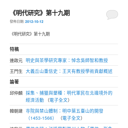
《明代研究》第十九期
發佈日期:
2012-10-12
《明代研究》第十九期
特稿
明史與茶學研究專家：悼念吳師智和教授
連啟元
大義丘山重信史：王天有教授學術貢獻概述
王門生
論著
採集、捕獵與墾種：明代軍民在北邊境外的
邱仲麟
經濟活動
電子全文
（
）
寺院與禁山體制：明中葉五臺山的開發
韓朝建
（1453-1566）
電子全文
（
）