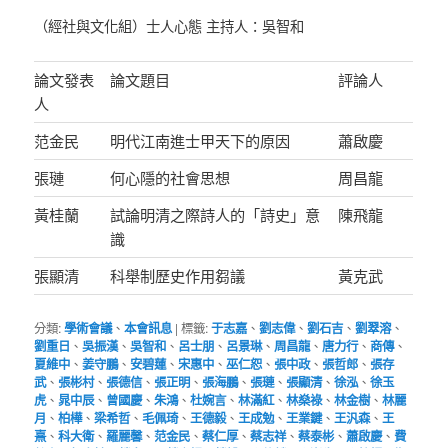
（經社與文化組）士人心態 主持人：吳智和
論文發表
論文題目
評論人
人
范金民
明代江南進士甲天下的原因
蕭啟慶
張璉
何心隱的社會思想
周昌龍
黃桂蘭
試論明清之際詩人的「詩史」意
陳飛龍
識
張顯清
科舉制歷史作用芻議
黃克武
分類:
學術會議
、
本會訊息
|
標籤:
于志嘉
、
劉志偉
、
劉石吉
、
劉翠溶
、
劉重日
、
吳振漢
、
吳智和
、
呂士朋
、
呂景琳
、
周昌龍
、
唐力行
、
商傳
、
夏維中
、
姜守鵬
、
安碧蓮
、
宋惠中
、
巫仁恕
、
張中政
、
張哲郎
、
張存
武
、
張彬村
、
張德信
、
張正明
、
張海鵬
、
張璉
、
張顯清
、
徐泓
、
徐玉
虎
、
晁中辰
、
曾國慶
、
朱鴻
、
杜婉言
、
林滿紅
、
林燊祿
、
林金樹
、
林麗
月
、
柏樺
、
梁希哲
、
毛佩琦
、
王德毅
、
王成勉
、
王業鍵
、
王汎森
、
王
熹
、
科大衛
、
羅麗馨
、
范金民
、
蔡仁厚
、
蔡志祥
、
蔡泰彬
、
蕭啟慶
、
費