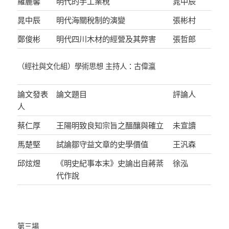
羅麗馨
明代的手工業稅
晁中辰
晁中辰
明代海關稅制的演變
張彬村
鄭俊彬
明代四川木材的經營及其弊害
張哲郎
（經社與文化組）學術思想 主持人：古偉瀛
論文發表
論文題目
評論人
人
蔡仁厚
王陽明致良知宗旨之醞釀與確立
未宣讀
馬楚堅
試論鄒守益文章的史學價值
王汎森
邱炫煜
《明史紀事本末》史論出自蔣棻
徐泓
代作說
第三場