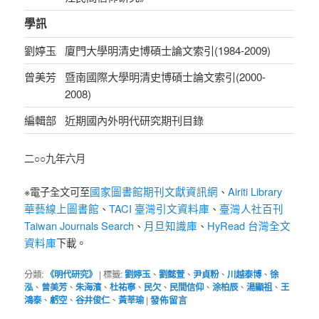
學訊
劉婷玉
廈門大學明清史博碩士論文索引(1984-2009)
曾美芳
暨南國際大學明清史博碩士論文索引(2000-
2008)
編輯部
近期國內外明代研究期刊目錄
二○○九年六月
國家圖書館期刊文獻資訊網
Airiti Library
※電子全文可至
、
華藝線上圖書館
TACI 臺灣引文資料庫
臺灣人社百刊
、
、
Taiwan Journals Search
月旦知識庫
HyRead 台灣全文
、
、
資料庫
下載。
分類:
《明代研究》
|
標籤:
劉婷玉
、
劉懿萱
、
尹貞粉
、
川越泰博
、
徐
泓
、
曾美芳
、
朱海濱
、
杜祐寧
、
民欠
、
民間信仰
、
涂柏辰
、
湯顯祖
、
王
鴻泰
、
虧空
、
谷井俊仁
、
黃莘瑜
|
發佈留言