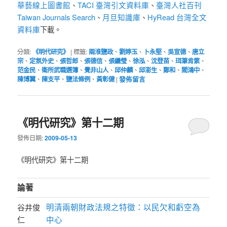
華藝線上圖書館
TACI 臺灣引文資料庫
臺灣人社百刊
、
、
Taiwan Journals Search
月旦知識庫
HyRead 台灣全文
、
、
資料庫
下載。
分類:
《明代研究》
|
標籤:
兩淮鹽政
、
劉婷玉
、
卜永堅
、
吳宣德
、
唐立
宗
、
定氛外史
、
張哲郎
、
張德信
、
張繼瑩
、
徐泓
、
沈登苗
、
珥筆肯綮
、
范金民
、
衛所武職選簿
、
覺非山人
、
邱仲麟
、
邱澎生
、
鄭和
、
閻鴻中
、
陳博翼
、
陳支平
、
鹽法條例
、
黃彰健
|
發佈留言
《明代研究》第十二期
發佈日期:
2009-05-13
《明代研究》第十二期
論著
明清兩朝財政法規之特徵：以民欠和虧空為
谷井俊
仁
中心