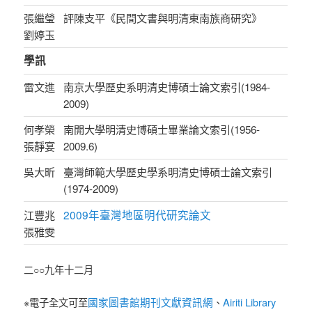
張繼瑩
評陳支平《民間文書與明清東南族商研究》
劉婷玉
學訊
雷文進
南京大學歷史系明清史博碩士論文索引(1984-
2009)
何孝榮
南開大學明清史博碩士畢業論文索引(1956-
張靜宴
2009.6)
吳大昕
臺灣師範大學歷史學系明清史博碩士論文索引
(1974-2009)
2009年臺灣地區明代研究論文
江豐兆
張雅雯
二○○九年十二月
國家圖書館期刊文獻資訊網
Airiti Library
※電子全文可至
、