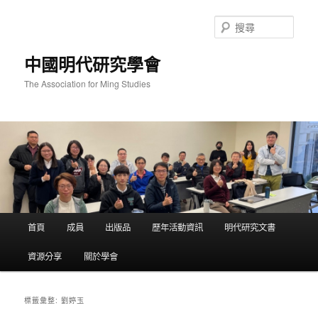
跳
跳
至
至
搜
主
輔
尋
要
助
中國明代研究學會
內
內
容
容
The Association for Ming Studies
主
首頁
成員
出版品
歷年活動資訊
明代研究文書
要
選
資源分享
關於學會
單
劉婷玉
標籤彙整: