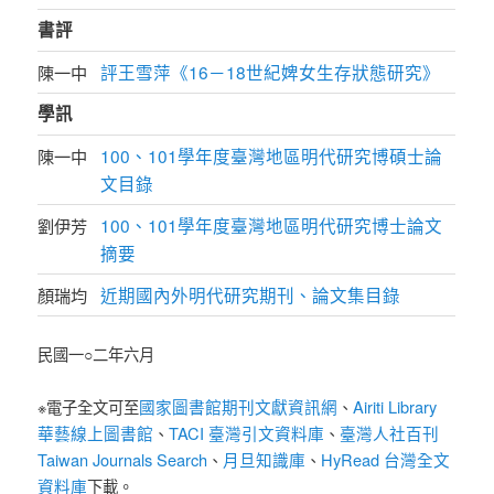
書評
評王雪萍《16－18世紀婢女生存狀態研究》
陳一中
學訊
100、101學年度臺灣地區明代研究博碩士論
陳一中
文目錄
100、101學年度臺灣地區明代研究博士論文
劉伊芳
摘要
近期國內外明代研究期刊、論文集目錄
顏瑞均
民國一○二年六月
國家圖書館期刊文獻資訊網
Airiti Library
※電子全文可至
、
華藝線上圖書館
TACI 臺灣引文資料庫
臺灣人社百刊
、
、
Taiwan Journals Search
月旦知識庫
HyRead 台灣全文
、
、
資料庫
下載。