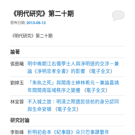
《明代研究》第二十期
發佈日期:
2013-06-12
《明代研究》第二十期
論著
明中晚期江右儒學士人與淨明道的交涉－兼
張藝曦
論《淨明忠孝全書》的影響
電子全文
（
）
「朱紈之死」與閩南士紳林希元－兼論嘉靖
劉婷玉
年間閩南區域秩序之變遷
電子全文
（
）
不入城之旅：明清之際遺民徐枋的身分認同
林宜蓉
與生命安頓
電子全文
（
）
研究討論
析明初俞本《紀事錄》朵只巴事蹟繫年
李新峰