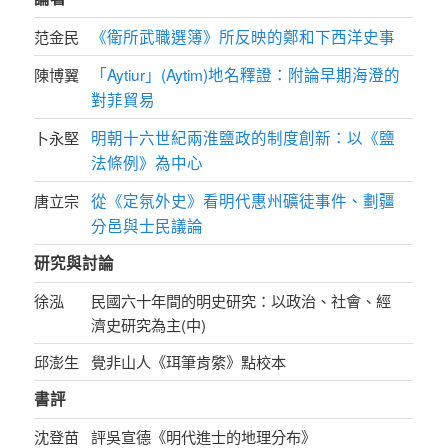
《衛所武職選簿》所反映的鄭和下西洋史事
范金民
「Aytiur」(Aytim)地名釋證：附論早期海澄的
陳博翼
對菲貿易
明朝十六世紀兩淮鹽政的制度創新：以《鹽
卜永堅
法條例》為中心
從《定氛外史》看明代惠州礦徒事件、劃疆
唐立宗
分邑與士民議論
研究與討論
徐泓
民國六十年間的明史研究：以政治、社會、經
濟史研究為主(中)
邱澎生
覺非山人《珥筆肯綮》點校本
書評
沈登苗
評吳宣德《明代進士的地理分布》