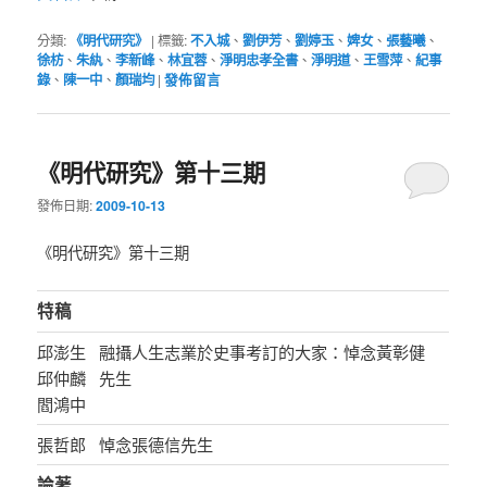
分類:
《明代研究》
|
標籤:
不入城
、
劉伊芳
、
劉婷玉
、
婢女
、
張藝曦
、
徐枋
、
朱紈
、
李新峰
、
林宜蓉
、
淨明忠孝全書
、
淨明道
、
王雪萍
、
紀事
錄
、
陳一中
、
顏瑞均
|
發佈留言
《明代研究》第十三期
發佈日期:
2009-10-13
《明代研究》第十三期
特稿
邱澎生
融攝人生志業於史事考訂的大家：悼念黃彰健
邱仲麟
先生
閻鴻中
張哲郎
悼念張德信先生
論著