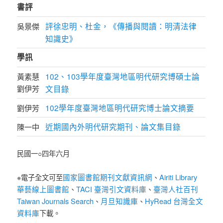
書評
評徐忠明、杜金，《傳播與閱讀：明清法律
吳景傑
知識史》
學訊
102、103學年度臺灣地區明代研究博碩士論
黃素慧
劉伊芳
文目錄
102學年度臺灣地區明代研究博士論文摘要
劉伊芳
近期國內外明代研究期刊、論文集目錄
陳一中
民國一○四年六月
國家圖書館期刊文獻資訊網
Airiti Library
※電子全文可至
、
華藝線上圖書館
TACI 臺灣引文資料庫
臺灣人社百刊
、
、
Taiwan Journals Search
月旦知識庫
HyRead 台灣全文
、
、
資料庫
下載。