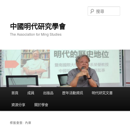
跳
跳
至
至
搜
主
輔
尋
要
助
中國明代研究學會
內
內
容
容
The Association for Ming Studies
主
首頁
成員
出版品
歷年活動資訊
明代研究文書
要
選
資源分享
關於學會
單
內庫
標籤彙整: