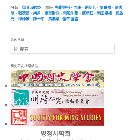
分類:
《明代研究》
|
標籤:
先祖祭祀
、
內庫
、
劉伊芳
、
吳景傑
、
徐忠
明
、
戰蓓蓓
、
樂戶
、
皇室財政
、
禁殺牛隻
、
蘇新紅
、
親王婚禮
、
連啟
元
、
邱仲麟
、
陳一中
、
黃素慧
|
發佈留言
站內搜尋
搜
尋
明史研究相關網站