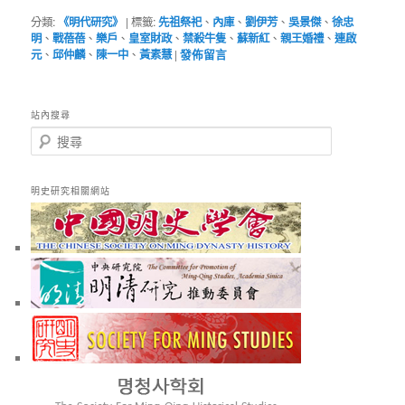
分類:
《明代研究》
|
標籤:
先祖祭祀
、
內庫
、
劉伊芳
、
吳景傑
、
徐忠
明
、
戰蓓蓓
、
樂戶
、
皇室財政
、
禁殺牛隻
、
蘇新紅
、
親王婚禮
、
連啟
元
、
邱仲麟
、
陳一中
、
黃素慧
|
發佈留言
站內搜尋
搜
尋
明史研究相關網站