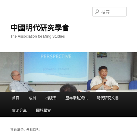
跳
跳
至
至
搜
主
輔
尋
要
助
中國明代研究學會
內
內
容
容
The Association for Ming Studies
主
首頁
成員
出版品
歷年活動資訊
明代研究文書
要
選
資源分享
關於學會
單
先祖祭祀
標籤彙整: