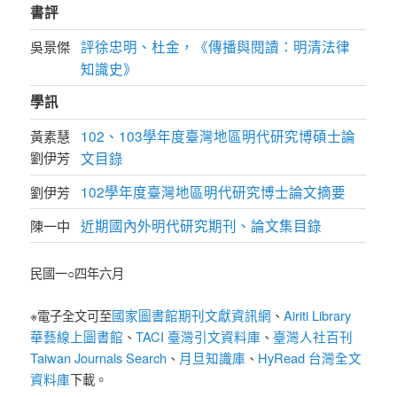
書評
評徐忠明、杜金，《傳播與閱讀：明清法律
吳景傑
知識史》
學訊
102、103學年度臺灣地區明代研究博碩士論
黃素慧
劉伊芳
文目錄
102學年度臺灣地區明代研究博士論文摘要
劉伊芳
近期國內外明代研究期刊、論文集目錄
陳一中
民國一○四年六月
國家圖書館期刊文獻資訊網
Airiti Library
※電子全文可至
、
華藝線上圖書館
TACI 臺灣引文資料庫
臺灣人社百刊
、
、
Taiwan Journals Search
月旦知識庫
HyRead 台灣全文
、
、
資料庫
下載。