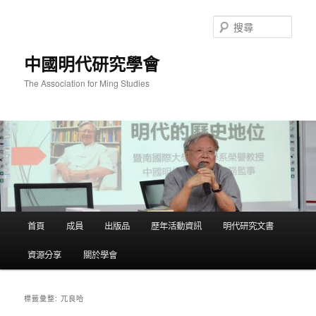
跳
跳
至
至
搜
主
輔
尋
要
助
中國明代研究學會
內
內
容
容
The Association for Ming Studies
主
首頁
成員
出版品
歷年活動資訊
明代研究文書
要
選
資源分享
關於學會
單
兀良哈
標籤彙整: