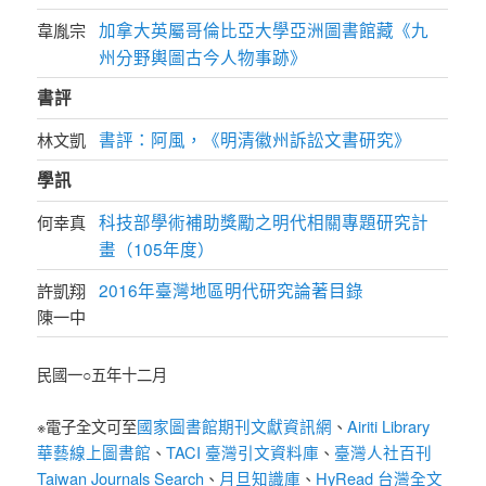
加拿大英屬哥倫比亞大學亞洲圖書館藏《九
韋胤宗
州分野輿圖古今人物事跡》
書評
書評：阿風，《明清徽州訴訟文書研究》
林文凱
學訊
科技部學術補助獎勵之明代相關專題研究計
何幸真
畫（105年度）
2016年臺灣地區明代研究論著目錄
許凱翔
陳一中
民國一○五年十二月
國家圖書館期刊文獻資訊網
Airiti Library
※電子全文可至
、
華藝線上圖書館
TACI 臺灣引文資料庫
臺灣人社百刊
、
、
Taiwan Journals Search
月旦知識庫
HyRead 台灣全文
、
、