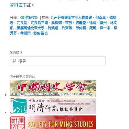
資料庫
下載。
分類:
《明代研究》
|
標籤:
九州分野輿圖古今人物事跡
、
何幸真
、
偏關
志
、
兀良哈
、
兀良哈三衛
、
吳與弼
、
宗族
、
張繼瑩
、
徐渭
、
徽州
、
林文
凱
、
英屬哥倫比亞大學
、
許凱翔
、
許齊雄
、
邱仲麟
、
阿風
、
陳一中
、
陳
秀芬
、
韋胤宗
|
發佈留言
站內搜尋
搜
尋
明史研究相關網站