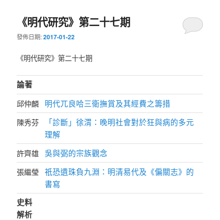
《明代研究》第二十七期
發佈日期:
2017-01-22
《明代研究》第二十七期
論著
明代兀良哈三衛撫賞及其經費之籌措
邱仲麟
「診斷」徐渭：晚明社會對於狂與病的多元
陳秀芬
理解
吳與弼的宗族觀念
許齊雄
祇恐遺珠負九淵：明清易代及《偏關志》的
張繼瑩
書寫
史料
解析