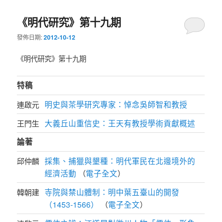
《明代研究》第十九期
發佈日期:
2012-10-12
《明代研究》第十九期
特稿
明史與茶學研究專家：悼念吳師智和教授
連啟元
大義丘山重信史：王天有教授學術貢獻概述
王門生
論著
採集、捕獵與墾種：明代軍民在北邊境外的
邱仲麟
經濟活動
電子全文
（
）
寺院與禁山體制：明中葉五臺山的開發
韓朝建
（1453-1566）
電子全文
（
）