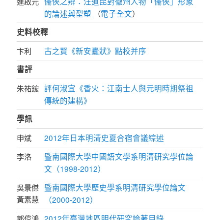
儒俠之辨：汪道昆對徽州人物「儒俠」形象
連啟元
的論述與型塑
電子全文
（
）
史料校釋
古之賢《新安蠹狀》點校并序
卞利
書評
評何淑宜《香火：江南士人與元明時期祭祖
朱祐鋐
傳統的建構》
學訊
2012年日本明清史夏合宿會議綜述
申斌
暨南國際大學中國語文學系明清研究學位論
李洛
文（1998-2012）
暨南國際大學歷史學系明清研究學位論文
吳景傑
黃素慧
（2000-2012）
2012年臺灣地區明代研究論著目錄
郭偉鴻