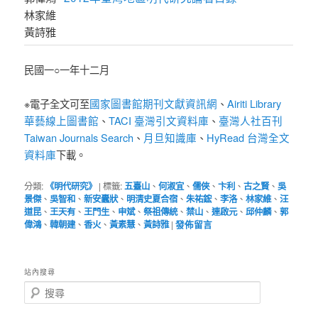
林家維
黃詩雅
民國一○一年十二月
國家圖書館期刊文獻資訊網
Airiti Library
※電子全文可至
、
華藝線上圖書館
TACI 臺灣引文資料庫
臺灣人社百刊
、
、
Taiwan Journals Search
月旦知識庫
HyRead 台灣全文
、
、
資料庫
下載。
分類:
《明代研究》
|
標籤:
五臺山
、
何淑宜
、
儒俠
、
卞利
、
古之賢
、
吳
景傑
、
吳智和
、
新安蠹狀
、
明清史夏合宿
、
朱祐鋐
、
李洛
、
林家維
、
汪
道昆
、
王天有
、
王門生
、
申斌
、
祭祖傳統
、
禁山
、
連啟元
、
邱仲麟
、
郭
偉鴻
、
韓朝建
、
香火
、
黃素慧
、
黃詩雅
|
發佈留言
站內搜尋
搜
尋