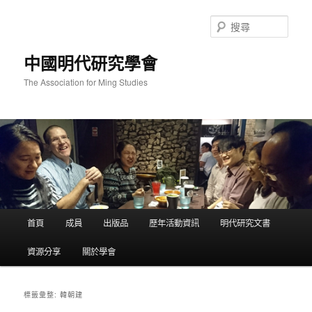
跳
跳
至
至
搜
主
輔
尋
要
助
中國明代研究學會
內
內
容
容
The Association for Ming Studies
主
首頁
成員
出版品
歷年活動資訊
明代研究文書
要
選
資源分享
關於學會
單
韓朝建
標籤彙整: