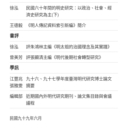
徐泓
民國六十年間的明史研究：以政治、社會、經
濟史研究為主(下)
王德毅
《明人傳記資料索引新編》簡介
書評
徐泓
評朱鴻林主編《明太祖的治國理念及其實踐》
曾美芳
評張顯清主編《明代後期社會轉型研究》
學訊
江豐兆
九十六、九十七學年度臺灣明代研究博士論文
張雅雯
摘要
編輯部
近期國內外明代研究期刊、論文集目錄與會議
議程
民國九十九年六月