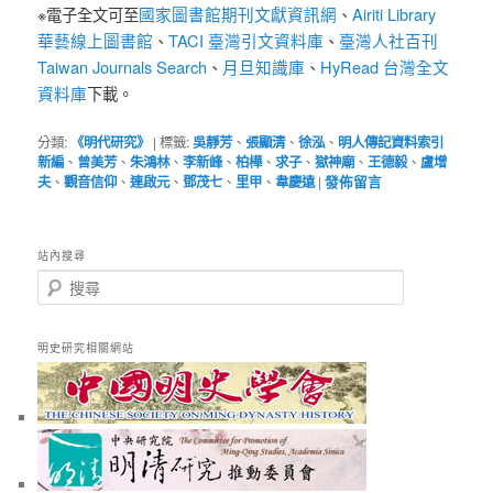
國家圖書館期刊文獻資訊網
Airiti Library
※電子全文可至
、
華藝線上圖書館
TACI 臺灣引文資料庫
臺灣人社百刊
、
、
Taiwan Journals Search
月旦知識庫
HyRead 台灣全文
、
、
資料庫
下載。
分類:
《明代研究》
|
標籤:
吳靜芳
、
張顯清
、
徐泓
、
明人傳記資料索引
新編
、
曾美芳
、
朱鴻林
、
李新峰
、
柏樺
、
求子
、
獄神廟
、
王德毅
、
盧增
夫
、
觀音信仰
、
連啟元
、
鄧茂七
、
里甲
、
韋慶遠
|
發佈留言
站內搜尋
搜
尋
明史研究相關網站