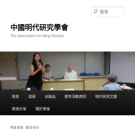
跳
跳
至
至
搜
主
輔
尋
要
助
中國明代研究學會
內
內
容
容
The Association for Ming Studies
主
首頁
成員
出版品
歷年活動資訊
明代研究文書
要
選
資源分享
關於學會
單
觀音信仰
標籤彙整: