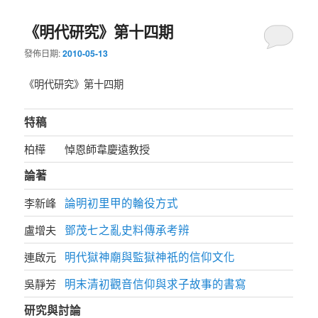
《明代研究》第十四期
發佈日期:
2010-05-13
《明代研究》第十四期
特稿
柏樺
悼恩師韋慶遠教授
論著
論明初里甲的輪役方式
李新峰
鄧茂七之亂史料傳承考辨
盧增夫
明代獄神廟與監獄神祇的信仰文化
連啟元
明末清初觀音信仰與求子故事的書寫
吳靜芳
研究與討論