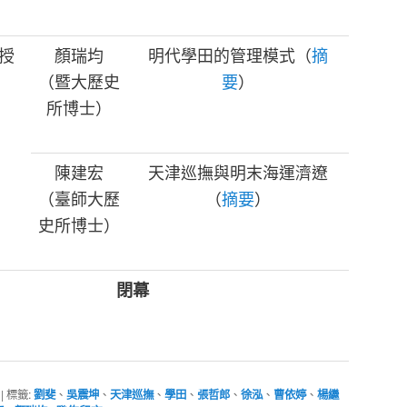
授
顏瑞均
明代學田的管理模式（
摘
（暨大歷史
要
）
所博士）
陳建宏
天津巡撫與明末海運濟遼
（臺師大歷
（
摘要
）
史所博士）
閉幕
|
標籤:
劉斐
、
吳震坤
、
天津巡撫
、
學田
、
張哲郎
、
徐泓
、
曹依婷
、
楊繼