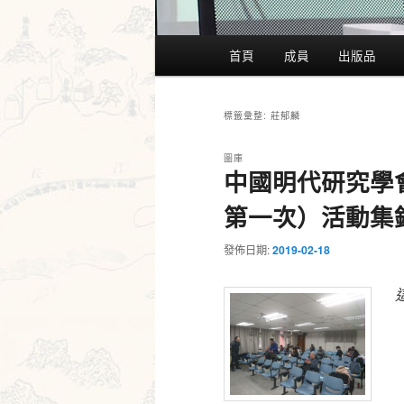
主
首頁
成員
出版品
要
選
單
莊郁麟
標籤彙整:
圖庫
中國明代研究學會
第一次）活動集
發佈日期:
2019-02-18