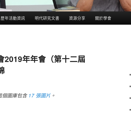
歷年活動資訊
明代研究文書
資源分享
關於學會
2019年年會（第十二屆
錦
這個圖庫包含
17 張圖片
。