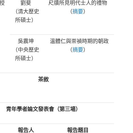
授
劉斐
尺牘所見明代士人的禮物
（清大歷史
（
摘要
）
所碩士）
吳震坤
溫體仁與崇禎時期的朝政
（中央歷史
（
摘要
）
所碩士）
茶敘
青年學者論文發表會（第三場）
報告人
報告題目