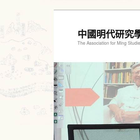
跳
跳
至
至
主
輔
中國明代研究
要
助
The Association for Ming Studi
內
內
容
容