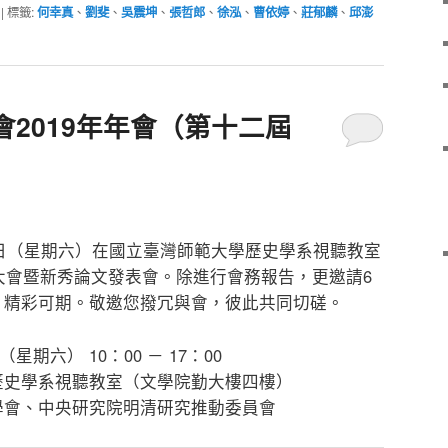
|
標籤:
何幸真
、
劉斐
、
吳震坤
、
張哲郎
、
徐泓
、
曹依婷
、
莊郁麟
、
邱澎
2019年年會（第十二屆
16日（星期六）在國立臺灣師範大學歷史學系視聽教室
員大會暨新秀論文發表會。除進行會務報告，更邀請6
，精彩可期。敬邀您撥冗與會，彼此共同切磋。
星期六） 10：00 － 17：00
歷史學系視聽教室（文學院勤大樓四樓）
學會、中央研究院明清研究推動委員會