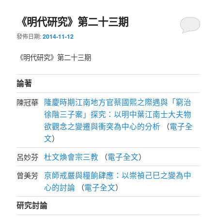
《明代研究》第二十三期
發佈日期:
2014-11-12
《明代研究》第二十三期
論著
隆慶時期江南地方官蔡國熙之際遇與「窮治
陳冠華
徐階三子案」探究：以明中葉江南士大夫物
欲觀念之變遷與衝突為中心的分析
電子全
（
文
）
杜文煥會宗三教
電子全文
呂妙芬
（
）
京師戒嚴與糧餉肆應：以崇禎己巳之變為中
曾美芳
心的討論
電子全文
（
）
研究討論