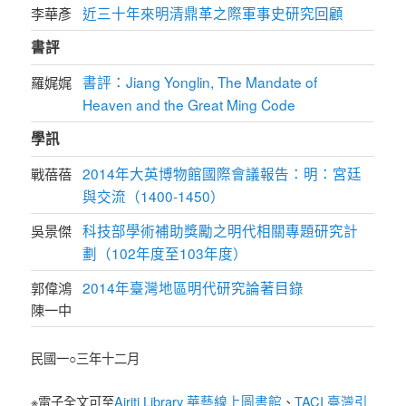
近三十年來明清鼎革之際軍事史研究回顧
李華彥
書評
書評：Jiang Yonglin, The Mandate of
羅娓娓
Heaven and the Great Ming Code
學訊
2014年大英博物館國際會議報告：明：宮廷
戰蓓蓓
與交流（1400-1450）
科技部學術補助獎勵之明代相關專題研究計
吳景傑
劃（102年度至103年度）
2014年臺灣地區明代研究論著目錄
郭偉鴻
陳一中
民國一○三年十二月
Airiti Library 華藝線上圖書館
TACI 臺灣引
※電子全文可至
、