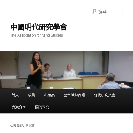
跳
跳
至
至
搜
主
輔
尋
要
助
中國明代研究學會
內
內
容
容
The Association for Ming Studies
主
首頁
成員
出版品
歷年活動資訊
明代研究文書
要
選
資源分享
關於學會
單
羅娓娓
標籤彙整: