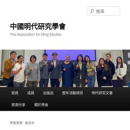
跳
跳
至
至
搜
主
輔
尋
要
助
中國明代研究學會
內
內
容
容
The Association for Ming Studies
主
首頁
成員
出版品
歷年活動資訊
明代研究文書
要
選
資源分享
關於學會
單
盧增夫
標籤彙整: