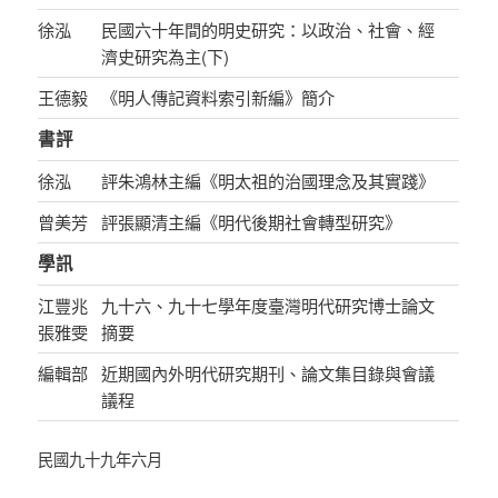
徐泓
民國六十年間的明史研究：以政治、社會、經
濟史研究為主(下)
王德毅
《明人傳記資料索引新編》簡介
書評
徐泓
評朱鴻林主編《明太祖的治國理念及其實踐》
曾美芳
評張顯清主編《明代後期社會轉型研究》
學訊
江豐兆
九十六、九十七學年度臺灣明代研究博士論文
張雅雯
摘要
編輯部
近期國內外明代研究期刊、論文集目錄與會議
議程
民國九十九年六月