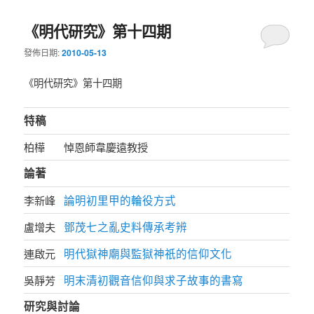
《明代研究》第十四期
發佈日期:
2010-05-13
《明代研究》第十四期
特稿
柏樺
悼恩師韋慶遠教授
論著
論明初里甲的輪役方式
李新峰
鄧茂七之亂史料傳承考辨
盧增夫
明代獄神廟與監獄神祇的信仰文化
連啟元
明末清初觀音信仰與求子故事的書寫
吳靜芳
研究與討論