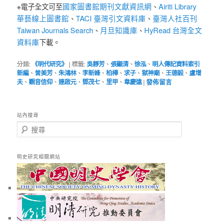
國家圖書館期刊文獻資訊網
Airiti Library
※電子全文可至
、
華藝線上圖書館
TACI 臺灣引文資料庫
臺灣人社百刊
、
、
Taiwan Journals Search
月旦知識庫
HyRead 台灣全文
、
、
資料庫
下載。
分類:
《明代研究》
|
標籤:
吳靜芳
、
張顯清
、
徐泓
、
明人傳記資料索引
新編
、
曾美芳
、
朱鴻林
、
李新峰
、
柏樺
、
求子
、
獄神廟
、
王德毅
、
盧增
夫
、
觀音信仰
、
連啟元
、
鄧茂七
、
里甲
、
韋慶遠
|
發佈留言
站內搜尋
搜
尋
明史研究相關網站