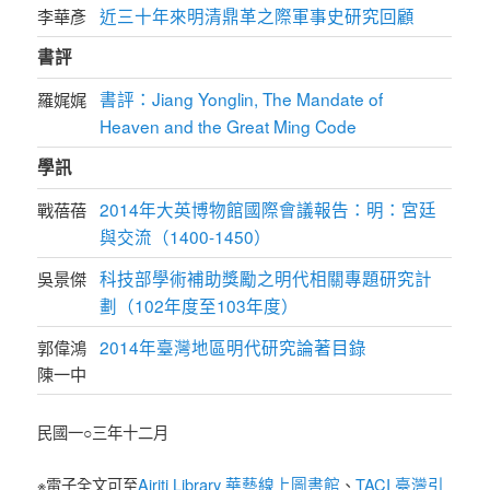
近三十年來明清鼎革之際軍事史研究回顧
李華彥
書評
書評：Jiang Yonglin, The Mandate of
羅娓娓
Heaven and the Great Ming Code
學訊
2014年大英博物館國際會議報告：明：宮廷
戰蓓蓓
與交流（1400-1450）
科技部學術補助獎勵之明代相關專題研究計
吳景傑
劃（102年度至103年度）
2014年臺灣地區明代研究論著目錄
郭偉鴻
陳一中
民國一○三年十二月
Airiti Library 華藝線上圖書館
TACI 臺灣引
※電子全文可至
、