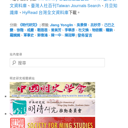
文資料庫
臺灣人社百刊Taiwan Journals Search
月旦知
、
、
識庫
HyRead 台灣全文資料庫
、
下載。
分類:
《明代研究》
|
標籤:
Jiang Yonglin
、
吳景傑
、
呂妙芬
、
己巳之
變
、
徐階
、
戒嚴
、
戰蓓蓓
、
曾美芳
、
李華彥
、
杜文煥
、
物欲觀
、
糧餉
、
羅娓娓
、
軍事史
、
郭偉鴻
、
陳一中
、
陳冠華
|
發佈留言
站內搜尋
搜
尋
明史研究相關網站