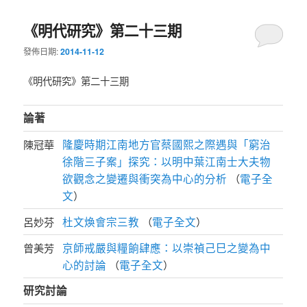
《明代研究》第二十三期
發佈日期:
2014-11-12
《明代研究》第二十三期
論著
隆慶時期江南地方官蔡國熙之際遇與「窮治
陳冠華
徐階三子案」探究：以明中葉江南士大夫物
欲觀念之變遷與衝突為中心的分析
電子全
（
文
）
杜文煥會宗三教
電子全文
呂妙芬
（
）
京師戒嚴與糧餉肆應：以崇禎己巳之變為中
曾美芳
心的討論
電子全文
（
）
研究討論