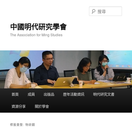
跳
跳
至
至
搜
主
輔
尋
要
助
中國明代研究學會
內
內
容
容
The Association for Ming Studies
主
首頁
成員
出版品
歷年活動資訊
明代研究文書
要
選
資源分享
關於學會
單
物欲觀
標籤彙整: