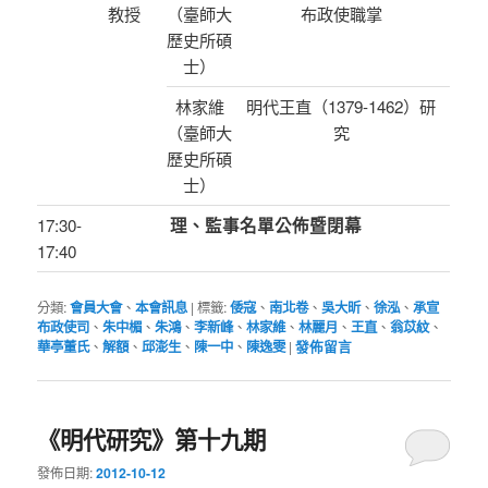
教授
（臺師大
布政使職掌
歷史所碩
士）
林家維
明代王直（1379-1462）研
（臺師大
究
歷史所碩
士）
17:30-
理、監事名單公佈暨閉幕
17:40
分類:
會員大會
、
本會訊息
|
標籤:
倭寇
、
南北卷
、
吳大昕
、
徐泓
、
承宣
布政使司
、
朱中楣
、
朱鴻
、
李新峰
、
林家維
、
林麗月
、
王直
、
翁苡紋
、
華亭董氏
、
解額
、
邱澎生
、
陳一中
、
陳逸雯
|
發佈留言
《明代研究》第十九期
發佈日期:
2012-10-12