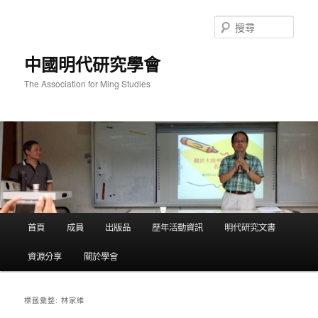
跳
跳
至
至
搜
主
輔
尋
要
助
中國明代研究學會
內
內
容
容
The Association for Ming Studies
主
首頁
成員
出版品
歷年活動資訊
明代研究文書
要
選
資源分享
關於學會
單
林家維
標籤彙整: