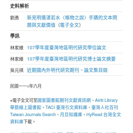
史料解析
新見明儒湛若水〈格物之說〉手蹟的文本問
劉勇
題與文獻價值
電子全文
（
）
學訊
107學年度臺灣地區明代研究學位論文
林家維
107學年度臺灣地區明代研究博士論文摘要
林家維
近期國內外明代研究期刊、論文集目錄
吳元祺
民國一一○年六月
國家圖書館期刊文獻資訊網
Airiti Library
※電子全文可至
、
華藝線上圖書館
TACI 臺灣引文資料庫
臺灣人社百刊
、
、
Taiwan Journals Search
月旦知識庫
HyRead 台灣全文
、
、
資料庫
下載。