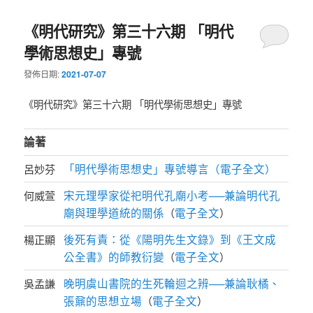
《明代研究》第三十六期 「明代
學術思想史」專號
發佈日期:
2021-07-07
《明代研究》第三十六期 「明代學術思想史」專號
論著
「明代學術思想史」專號導言（電子全文）
呂妙芬
宋元理學家從祀明代孔廟小考──兼論明代孔
何威萱
廟與理學道統的關係
電子全文
（
）
後死有責：從《陽明先生文錄》到《王文成
楊正顯
公全書》的師教衍變
電子全文
（
）
晚明虞山書院的生死輪迴之辨──兼論耿橘、
吳孟謙
張鼐的思想立場
電子全文
（
）