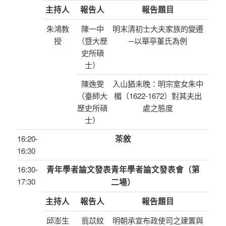
主持人
報告人
報告題目
朱鴻教
陳一中
明末清初士大夫家族的變遷
授
（暨大歷
─以華亭董氏為例
史所碩
士）
陳逸雯
入山猶未晚：明宗室女朱中
（臺師大
楣（1622-1672）對其夫出
歷史所碩
處之態度
士）
16:20-
茶敘
16:30
16:30-
青年學者論文發表青年學者論文發表會（第
17:30
二場）
主持人
報告人
報告題目
邱澎生
翁苡紋
明朝承宣布政使司之建置與