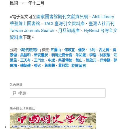
民國一○一年十二月
國家圖書館期刊文獻資訊網
Airiti Library
※電子全文可至
、
華藝線上圖書館
TACI 臺灣引文資料庫
臺灣人社百刊
、
、
Taiwan Journals Search
月旦知識庫
HyRead 台灣全文
、
、
資料庫
下載。
分類:
《明代研究》
|
標籤:
五臺山
、
何淑宜
、
儒俠
、
卞利
、
古之賢
、
吳
景傑
、
吳智和
、
新安蠹狀
、
明清史夏合宿
、
朱祐鋐
、
李洛
、
林家維
、
汪
道昆
、
王天有
、
王門生
、
申斌
、
祭祖傳統
、
禁山
、
連啟元
、
邱仲麟
、
郭
偉鴻
、
韓朝建
、
香火
、
黃素慧
、
黃詩雅
|
發佈留言
站內搜尋
搜
尋
明史研究相關網站