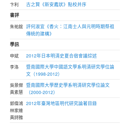
古之賢《新安蠹狀》點校并序
卞利
書評
評何淑宜《香火：江南士人與元明時期祭祖
朱祐鋐
傳統的建構》
學訊
2012年日本明清史夏合宿會議綜述
申斌
暨南國際大學中國語文學系明清研究學位論
李洛
文（1998-2012）
暨南國際大學歷史學系明清研究學位論文
吳景傑
黃素慧
（2000-2012）
2012年臺灣地區明代研究論著目錄
郭偉鴻
林家維
黃詩雅