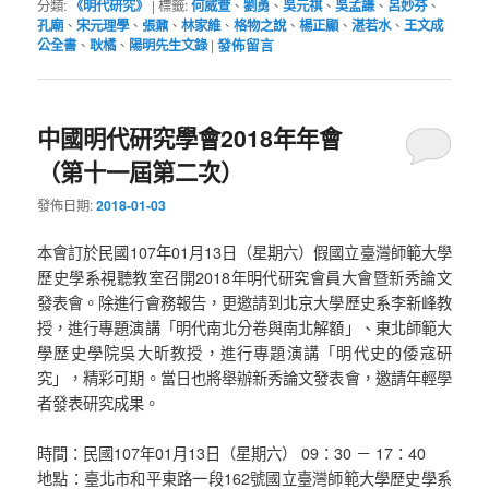
分類:
《明代研究》
|
標籤:
何威萱
、
劉勇
、
吳元祺
、
吳孟謙
、
呂妙芬
、
孔廟
、
宋元理學
、
張鼐
、
林家維
、
格物之說
、
楊正顯
、
湛若水
、
王文成
公全書
、
耿橘
、
陽明先生文錄
|
發佈留言
中國明代研究學會2018年年會
（第十一屆第二次）
發佈日期:
2018-01-03
本會訂於民國107年01月13日（星期六）假國立臺灣師範大學
歷史學系視聽教室召開2018年明代研究會員大會暨新秀論文
發表會。除進行會務報告，更邀請到北京大學歷史系李新峰教
授，進行專題演講「明代南北分卷與南北解額」、東北師範大
學歷史學院吳大昕教授，進行專題演講「明代史的倭寇研
究」，精彩可期。當日也將舉辦新秀論文發表會，邀請年輕學
者發表研究成果。
時間：民國107年01月13日（星期六） 09：30 － 17：40
地點：臺北市和平東路一段162號國立臺灣師範大學歷史學系