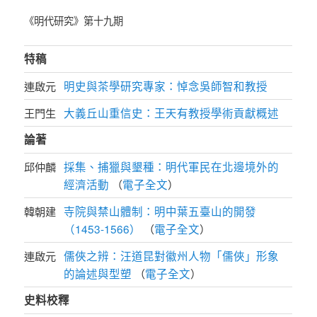
《明代研究》第十九期
特稿
明史與茶學研究專家：悼念吳師智和教授
連啟元
大義丘山重信史：王天有教授學術貢獻概述
王門生
論著
採集、捕獵與墾種：明代軍民在北邊境外的
邱仲麟
經濟活動
電子全文
（
）
寺院與禁山體制：明中葉五臺山的開發
韓朝建
（1453-1566）
電子全文
（
）
儒俠之辨：汪道昆對徽州人物「儒俠」形象
連啟元
的論述與型塑
電子全文
（
）
史料校釋