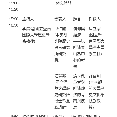
15:00-
休息時間
15:20
15:20-
主持人
發表人
題目
與談人
16:50
李廣健(國立暨南
邱仲麟
信仰與
唐立宗
國際大學歷史學
(中央研
經濟
(國立暨
系教授)
究院歷史
——以
南國際大
語言研究
明清泰
學歷史學
所研究
山為中
系主任)
員)
心的考
察
江豐兆
清季改
許富翔
(國立清
革者對
(吉林師
華大學歷
明清鹽
範大學歷
史研究所
法的考
史文化學
博士暨兼
察與反
院副教
職講師)
思
授)
16:50-
綜合座談 邱澎生（視訊）、邱仲麟、賴惠敏、