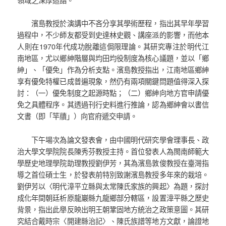
領域之深厚造詣。
濱島教授於演講中不吝分享其學術歷程，指出其早年學習
過程中，不少師友都受到史達林史觀、講座派的影響，而他本
人則在1970年代成功脫離這侷限理論。其研究專注於明代江
南地區，尤以鄉紳階層與均田均役制度為核心議題，並以「鄉
紳」、「優免」作為分析支點。濱島教授指出，江南地區鄉紳
享有優免特權已成普遍現象，然仍有兩項關鍵問題值得深入探
討：（一）優免制度之起源時點；（二）鄉紳向地方官申請優
免之具體程序。其透過刊行史料進行推論，認為鄉紳會以書信
文書（即「竿牘」）向官府遞交申請。
下午場次為論文發表會，由中國明代研究學會理事長、政
治大學文學院院長陳秀芬教授主持。首位發表人為閩南師範大
學歷史地理學院助理教授劉伊芳，其為濱島敦俊教授在臺灣指
導之首位碩士生，於發表前特別致謝濱島教授多年來的栽培。
劉伊芳以〈明代漳平立縣與太常陳氏家族的興起〉為題，探討
成化年間朝廷析原龍巖縣九龍鄉部分轄區，設置漳平縣之歷史
背景，指出此舉反映出明王朝鞏固地方統治之政策意圖。其研
究結合戴時宗〈開建縣治記〉、陳氏族譜等地方文獻，論證地