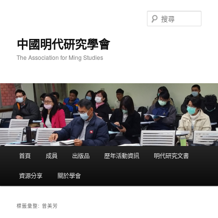
跳
跳
至
至
搜
主
輔
尋
要
助
中國明代研究學會
內
內
容
容
The Association for Ming Studies
主
首頁
成員
出版品
歷年活動資訊
明代研究文書
要
選
資源分享
關於學會
單
曾美芳
標籤彙整: