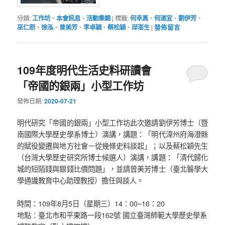
分類:
工作坊
、
本會訊息
、
活動集錦
|
標籤:
何幸真
、
何淑宜
、
劉伊芳
、
巫仁恕
、
徐泓
、
曾美芳
、
李卓穎
、
蔡松穎
、
邱澎生
|
發佈留言
109年度明代生活史料研讀會
「帝國的銀兩」小型工作坊
發佈日期:
2020-07-21
明代研究「帝國的銀兩」小型工作坊此次邀請劉伊芳博士（暨
南國際大學歷史學系博士）演講，講題：「明代漳州府海澄縣
的賦役變遷與地方社會－從幾條史料談起」；以及蔡松穎先生
（台灣大學歷史研究所博士候選人）演講，講題：「清代歸化
城的短陌錢與銀錢比價問題」，並請曾美芳博士（臺北醫學大
學通識教育中心助理教授）擔任與談人。
時間：109年8月5日（星期三）14：00~16：20
地點：臺北市和平東路一段162號 國立臺灣師範大學歷史學系