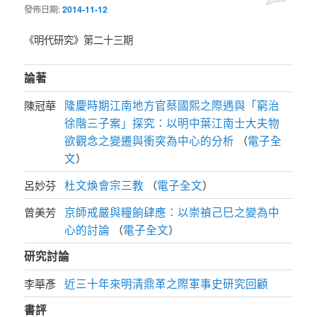
發佈日期:
2014-11-12
《明代研究》第二十三期
論著
隆慶時期江南地方官蔡國熙之際遇與「窮治
陳冠華
徐階三子案」探究：以明中葉江南士大夫物
欲觀念之變遷與衝突為中心的分析
電子全
（
文
）
杜文煥會宗三教
電子全文
呂妙芬
（
）
京師戒嚴與糧餉肆應：以崇禎己巳之變為中
曾美芳
心的討論
電子全文
（
）
研究討論
近三十年來明清鼎革之際軍事史研究回顧
李華彥
書評