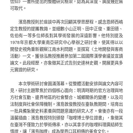
信仰》一書所提出的整體研究框架，認為其深度、廣度幾近無
可取代。
濱島教授則於座談中再次回顧其學思歷程，感念恩師西嶋
定生教授的提攜教誨，並細數小山正明、田中正俊、重田德、
佐伯有一等多位師長對其學術發展的深遠影響。他特別提及
1978年京都大學東南亞研究中心舉辦之研討會，使其得以以
開發史視角重新觀察江南水利問題，並撰寫〈土地開發與客商
活動〉一文，獲徐泓教授推薦參加第二屆國際漢學會議並宣讀
論文。此段經歷，亦象徵其正式告別史達林史觀，開展更具多
元實證的研究。
本次學術研討會圓滿落幕。從整體活動安排與論文內容可
見，研討主題聚焦於四個核心面向：明清時期的官方治理與地
方社會互動、邊界地區的社會整合、城鄉關係的變遷，以及司
法制度與社會保障機制。濱島敦俊教授在臺執教期間，培育出
一批具備紮實史料素養與問題意識的研究人才。會後亦有一段
溫馨插曲：濱島教授特別頒發「咖哩博士學位證書」，象徵其
在臺灣不僅致力於學術傳承，亦以其拿手的咖哩料理廣結師生
情誼，讓「濱島咖哩」成為學界口耳相傳的美食文化。