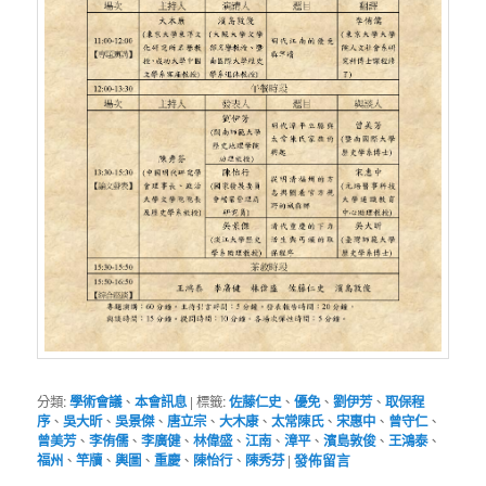
分類:
學術會議
、
本會訊息
|
標籤:
佐藤仁史
、
優免
、
劉伊芳
、
取保程
序
、
吳大昕
、
吳景傑
、
唐立宗
、
大木康
、
太常陳氏
、
宋惠中
、
曾守仁
、
曾美芳
、
李侑儒
、
李廣健
、
林偉盛
、
江南
、
漳平
、
濱島敦俊
、
王鴻泰
、
福州
、
竿牘
、
輿圖
、
重慶
、
陳怡行
、
陳秀芬
|
發佈留言