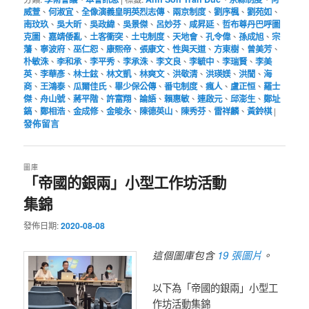
威萱
、
何淑宜
、
全像演義皇明英烈志傳
、
兩京制度
、
劉序楓
、
劉苑如
、
南玟玖
、
吳大昕
、
吳政緯
、
吳景傑
、
呂妙芬
、
咸昇延
、
哲布尊丹巴呼圖
克圖
、
嘉靖倭亂
、
土客衝突
、
土屯制度
、
天地會
、
孔令偉
、
孫成旭
、
宗
藩
、
寧波府
、
巫仁恕
、
康熙帝
、
張康文
、
性與天道
、
方東樹
、
曾美芳
、
朴敏洙
、
李和承
、
李平秀
、
李承洙
、
李文良
、
李毓中
、
李瑞賢
、
李美
英
、
李華彥
、
林士鉉
、
林文凱
、
林爽文
、
洪敬清
、
洪瑛媄
、
洪誾
、
海
商
、
王鴻泰
、
瓜爾佳氏
、
畢少保公傳
、
番屯制度
、
瘋人
、
盧正恒
、
羅士
傑
、
舟山號
、
蔣平階
、
許富翔
、
論語
、
賴惠敏
、
連啟元
、
邱澎生
、
鄭址
鎬
、
鄭相浩
、
金成修
、
金晙永
、
陳德英山
、
陳秀芬
、
雷祥麟
、
黃鈴棋
|
發佈留言
圖庫
「帝國的銀兩」小型工作坊活動
集錦
發佈日期:
2020-08-08
19 張圖片
這個圖庫包含
。
以下為「帝國的銀兩」小型工
作坊活動集錦