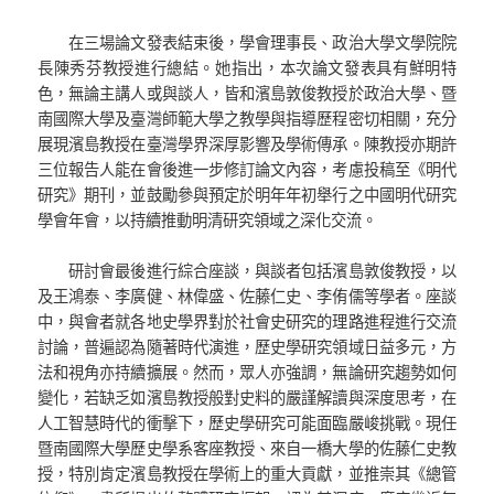
在三場論文發表結束後，學會理事長、政治大學文學院院
長陳秀芬教授進行總結。她指出，本次論文發表具有鮮明特
色，無論主講人或與談人，皆和濱島敦俊教授於政治大學、暨
南國際大學及臺灣師範大學之教學與指導歷程密切相關，充分
展現濱島教授在臺灣學界深厚影響及學術傳承。陳教授亦期許
三位報告人能在會後進一步修訂論文內容，考慮投稿至《明代
研究》期刊，並鼓勵參與預定於明年年初舉行之中國明代研究
學會年會，以持續推動明清研究領域之深化交流。
研討會最後進行綜合座談，與談者包括濱島敦俊教授，以
及王鴻泰、李廣健、林偉盛、佐藤仁史、李侑儒等學者。座談
中，與會者就各地史學界對於社會史研究的理路進程進行交流
討論，普遍認為隨著時代演進，歷史學研究領域日益多元，方
法和視角亦持續擴展。然而，眾人亦強調，無論研究趨勢如何
變化，若缺乏如濱島教授般對史料的嚴謹解讀與深度思考，在
人工智慧時代的衝擊下，歷史學研究可能面臨嚴峻挑戰。現任
暨南國際大學歷史學系客座教授、來自一橋大學的佐藤仁史教
授，特別肯定濱島教授在學術上的重大貢獻，並推崇其《總管