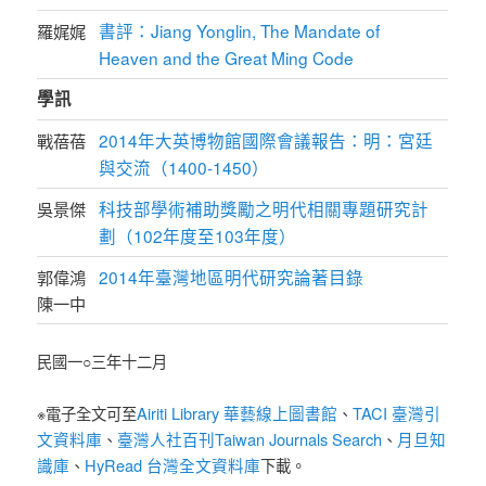
書評：Jiang Yonglin, The Mandate of
羅娓娓
Heaven and the Great Ming Code
學訊
2014年大英博物館國際會議報告：明：宮廷
戰蓓蓓
與交流（1400-1450）
科技部學術補助獎勵之明代相關專題研究計
吳景傑
劃（102年度至103年度）
2014年臺灣地區明代研究論著目錄
郭偉鴻
陳一中
民國一○三年十二月
Airiti Library 華藝線上圖書館
TACI 臺灣引
※電子全文可至
、
文資料庫
臺灣人社百刊Taiwan Journals Search
月旦知
、
、
識庫
HyRead 台灣全文資料庫
、
下載。