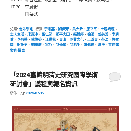
17:30
李廣健
閉幕式
分類:
會外學訊
|
標籤:
于志嘉
、
劉伊芳
、
吳大昕
、
唐立宗
、
土客問題
、
士人生活
、
宋惠中
、
巫仁恕
、
延平大田
、
張哲郎
、
徐泓
、
曾美芳
、
李廣
健
、
李盈慧
、
林偉盛
、
江豐兆
、
泰山
、
消費文化
、
王鴻泰
、
茶法
、
許富
翔
、
財政史
、
賴惠敏
、
軍戶
、
邱仲麟
、
邱澎生
、
陳佩修
、
鹽法
、
黃清連
|
發佈留言
「2024臺韓明清史研究國際學術
研討會」議程與報名資訊
發佈日期:
2024-07-19