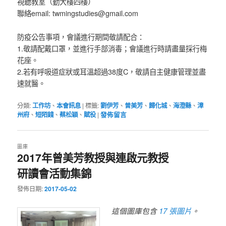
視聽教室（勤大樓四樓）
聯絡email: twmingstudies@gmail.com
防疫公告事項，會議進行期間敬請配合：
1.敬請配戴口罩，並進行手部消毒；會議進行時請盡量採行梅
花座。
2.若有呼吸道症狀或耳溫超過38度C，敬請自主健康管理並盡
速就醫。
分類:
工作坊
、
本會訊息
|
標籤:
劉伊芳
、
曾美芳
、
歸化城
、
海澄縣
、
漳
州府
、
短陌錢
、
蔡松穎
、
賦役
|
發佈留言
圖庫
2017年曾美芳教授與連啟元教授
研讀會活動集錦
發佈日期:
2017-05-02
17 張圖片
這個圖庫包含
。