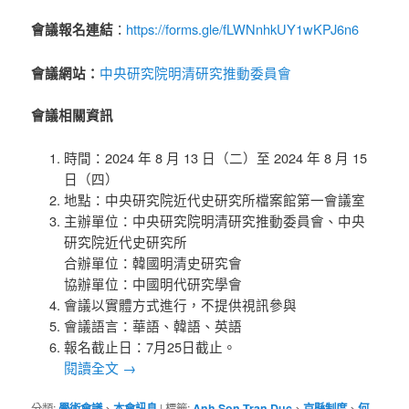
https://forms.gle/fLWNnhkUY1wKPJ6n6
會議報名連結
：
中央研究院明清研究推動委員會
會議網站：
會議相關資訊
時間：2024 年 8 月 13 日（二）至 2024 年 8 月 15
日（四）
地點：中央研究院近代史研究所檔案館第一會議室
主辦單位：中央研究院明清研究推動委員會、中央
研究院近代史研究所
合辦單位：韓國明清史研究會
協辦單位：中國明代研究學會
會議以實體方式進行，不提供視訊參與
會議語言：華語、韓語、英語
報名截止日：7月25日截止。
閱讀全文
→
分類:
學術會議
、
本會訊息
|
標籤:
Anh Son Tran Duc
、
京縣制度
、
何