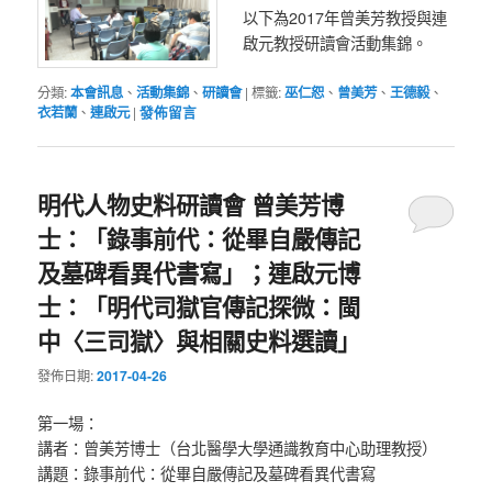
以下為2017年曾美芳教授與連
啟元教授研讀會活動集錦。
分類:
本會訊息
、
活動集錦
、
研讀會
|
標籤:
巫仁恕
、
曾美芳
、
王德毅
、
衣若蘭
、
連啟元
|
發佈留言
明代人物史料研讀會 曾美芳博
士：「錄事前代：從畢自嚴傳記
及墓碑看異代書寫」；連啟元博
士：「明代司獄官傳記探微：閩
中〈三司獄〉與相關史料選讀」
發佈日期:
2017-04-26
第一場：
講者：曾美芳博士（台北醫學大學通識教育中心助理教授）
講題：錄事前代：從畢自嚴傳記及墓碑看異代書寫