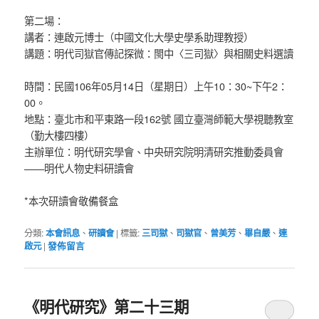
第二場：
講者：連啟元博士（中國文化大學史學系助理教授）
講題：明代司獄官傳記探微：閩中〈三司獄〉與相關史料選讀
時間：民國106年05月14日（星期日）上午10：30~下午2：
00。
地點：臺北市和平東路一段162號 國立臺灣師範大學視聽教室
（勤大樓四樓）
主辦單位：明代研究學會、中央研究院明清研究推動委員會
——明代人物史料研讀會
*本次研讀會敬備餐盒
分類:
本會訊息
、
研讀會
|
標籤:
三司獄
、
司獄官
、
曾美芳
、
畢自嚴
、
連
啟元
|
發佈留言
《明代研究》第二十三期