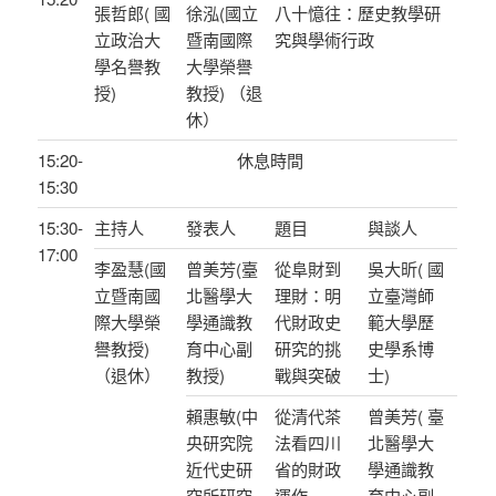
張哲郎( 國
徐泓(國立
八十憶往：歷史教學研
立政治大
暨南國際
究與學術行政
學名譽教
大學榮譽
授)
教授) （退
休）
15:20-
休息時間
15:30
15:30-
主持人
發表人
題目
與談人
17:00
李盈慧(國
曾美芳(臺
從阜財到
吳大昕( 國
立暨南國
北醫學大
理財：明
立臺灣師
際大學榮
學通識教
代財政史
範大學歷
譽教授)
育中心副
研究的挑
史學系博
（退休）
教授)
戰與突破
士)
賴惠敏(中
從清代茶
曾美芳( 臺
央研究院
法看四川
北醫學大
近代史研
省的財政
學通識教
究所研究
運作
育中心副