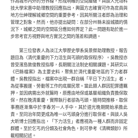
作為城市內外的分界線，形成明確的空間層級。與談人元培科
技大學宋惠中助理教授回應指出，輿圖方志確實可作為官員與
地方仕紳理解城鄉空間的重要參考，因其所關注者即為治理和
管理之對象。然而，他亦提出疑問：在部分州縣未設城牆的情
況下，城鄉之間的空間區分應如何界定？此一問題有助於進一
步思考官方視野與地方實況之間的落差和調適。
第三位發表人為淡江大學歷史學系吳景傑助理教授，報告
題目為〈清代重慶的下力活生與丐頭的取保程序〉。吳教授亦
曾受濱島敦俊教授指導，長期關注法制史相關課題。其研究以
《巴縣檔案》為主要史料，聚焦於清代重慶地區的下力者群
體。吳教授指出，檔案中出現一群自稱「平日下力活生」者，
為從事搬運、勞動等工作的底層民眾。當此類人群因犯罪遭羈
押，並因病需出外就醫時，原應由地保或基層組織負責擔保取
保，然在晚清重慶，實際執行者卻為丐頭。隨時間推移，取保
事務逐漸集中於李春芳一人手中，其於道光晚期開始承擔此
責，至同治年間更成為唯一以丐頭身分進行取保者。與談人吳
大昕博士回應指出，「下力活生」者應視為一種人群而非固定
群體。至於乞丐的分類及社會角色，則可參考《清稗類鈔》所
載相關記述。