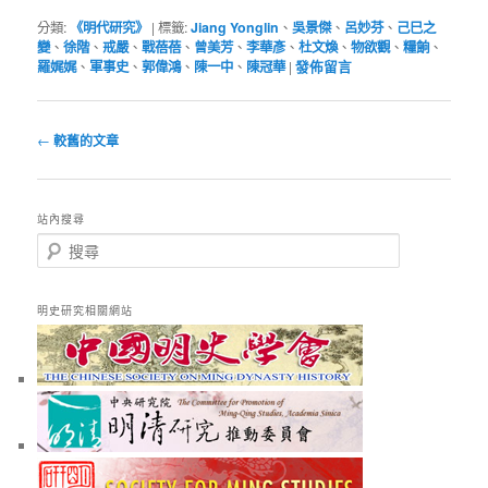
分類:
《明代研究》
|
標籤:
Jiang Yonglin
、
吳景傑
、
呂妙芬
、
己巳之
變
、
徐階
、
戒嚴
、
戰蓓蓓
、
曾美芳
、
李華彥
、
杜文煥
、
物欲觀
、
糧餉
、
羅娓娓
、
軍事史
、
郭偉鴻
、
陳一中
、
陳冠華
|
發佈留言
文
←
較舊的文章
章
導
覽
站內搜尋
搜
尋
明史研究相關網站