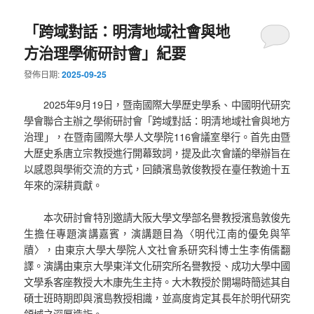
「跨域對話：明清地域社會與地
方治理學術研討會」紀要
發佈日期:
2025-09-25
2025年9月19日，暨南國際大學歷史學系、中國明代研究
學會聯合主辦之學術研討會「跨域對話：明清地域社會與地方
治理」，在暨南國際大學人文學院116會議室舉行。首先由暨
大歷史系唐立宗教授進行開幕致詞，提及此次會議的舉辦旨在
以感恩與學術交流的方式，回饋濱島敦俊教授在臺任教逾十五
年來的深耕貢獻。
本次研討會特別邀請大阪大學文學部名譽教授濱島敦俊先
生擔任專題演講嘉賓，演講題目為〈明代江南的優免與竿
牘〉，由東京大學大學院人文社會系研究科博士生李侑儒翻
譯。演講由東京大學東洋文化研究所名譽教授、成功大學中國
文學系客座教授大木康先生主持。大木教授於開場時簡述其自
碩士班時期即與濱島教授相識，並高度肯定其長年於明代研究