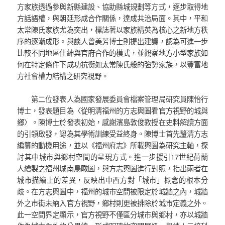
方家族透過參與新縣建設、協助縣城規劃等方式，逐步取得地
方話語權，與朝廷形成合作關係，達成共治局面。其中，平和
太常陳氏家族尤為突出，標誌著以家族精英為核心之新地方秩
序的逐漸成形。與談人曾美芳博士則提出建議，認為可進一步
比較不同地區仕紳與官府合作的模式，並觀察地方小型家族如
何在特定條件下成功抗衡如太常陳氏般的強勢家族，以豐富地
方社會權力結構之研究視野。
第二位發表人為國家發展委員會檔案管理局研究員陳怡行
博士，發表題目為〈從明清福州的方志輿圖看官方視野的城與
鄉〉。陳博士於發表初始，感謝濱島敦俊教授在史料解讀方面
的引領啟發，認為其學術訓練受益終身。陳博士首先釐清方志
編纂的動機用途，並以《福州府志》所載輿圖為研究主軸，探
討其中城市與鄉村空間的呈現方式。進一步援引17世紀荷蘭
人繪製之福州城南鳥瞰圖，與方志輿圖進行對照，指出兩者在
城市描繪上的差異，反映出中西方對「城市」概念的根本分
歧。在方志輿圖中，福州的城市空間被限定於城牆之內，城牆
外之市街未納入官方視野，鄉村則更被排除於城市定義之外。
此一空間界定顯示，官方視野不僅區分城市與鄉村，亦以城牆