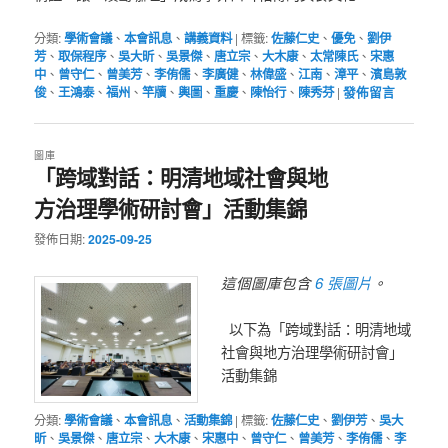
分類:
學術會議
、
本會訊息
、
講義資料
|
標籤:
佐藤仁史
、
優免
、
劉伊
芳
、
取保程序
、
吳大昕
、
吳景傑
、
唐立宗
、
大木康
、
太常陳氏
、
宋惠
中
、
曾守仁
、
曾美芳
、
李侑儒
、
李廣健
、
林偉盛
、
江南
、
漳平
、
濱島敦
俊
、
王鴻泰
、
福州
、
竿牘
、
輿圖
、
重慶
、
陳怡行
、
陳秀芬
|
發佈留言
圖庫
「跨域對話：明清地域社會與地
方治理學術研討會」活動集錦
發佈日期:
2025-09-25
6 張圖片
這個圖庫包含
。
以下為「跨域對話：明清地域
社會與地方治理學術研討會」
活動集錦
分類:
學術會議
、
本會訊息
、
活動集錦
|
標籤:
佐藤仁史
、
劉伊芳
、
吳大
昕
、
吳景傑
、
唐立宗
、
大木康
、
宋惠中
、
曾守仁
、
曾美芳
、
李侑儒
、
李