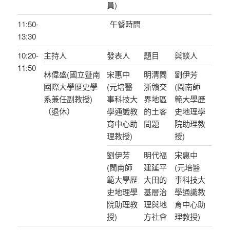
員)
11:50-
午餐時間
13:30
10:20-
主持人
發表人
題目
與談人
11:50
林偉盛(國立暨南
宋惠中
明清閩
劉伊芳
國際大學歷史學
(元培醫
浙贛交
(閩南師
系兼任副教授)
事科技大
界地區
範大學歷
（退休）
學通識教
的土客
史地理學
育中心助
問題
院助理教
理教授)
授)
劉伊芳
明代福
宋惠中
(閩南師
建延平
(元培醫
範大學歷
大田的
事科技大
史地理學
基層治
學通識教
院助理教
理與地
育中心助
授)
方社會
理教授)