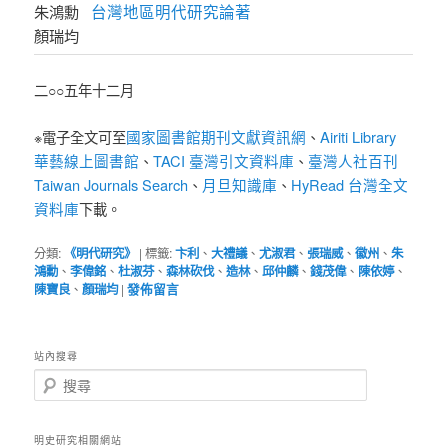
台灣地區明代研究論著
朱鴻勳
顏瑞均
二○○五年十二月
國家圖書館期刊文獻資訊網
Airiti Library
※電子全文可至
、
華藝線上圖書館
TACI 臺灣引文資料庫
臺灣人社百刊
、
、
Taiwan Journals Search
月旦知識庫
HyRead 台灣全文
、
、
資料庫
下載。
分類:
《明代研究》
|
標籤:
卞利
、
大禮議
、
尤淑君
、
張瑞威
、
徽州
、
朱
鴻勳
、
李偉銘
、
杜淑芬
、
森林砍伐
、
造林
、
邱仲麟
、
錢茂偉
、
陳依婷
、
陳寶良
、
顏瑞均
|
發佈留言
站內搜尋
搜
尋
明史研究相關網站