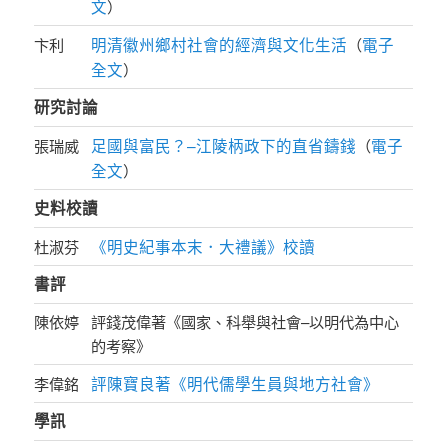
文
）
明清徽州鄉村社會的經濟與文化生活
電子
卞利
（
全文
）
研究討論
足國與富民？–江陵柄政下的直省鑄錢
電子
張瑞威
（
全文
）
史料校讀
《明史紀事本末．大禮議》校讀
杜淑芬
書評
陳依婷
評錢茂偉著《國家、科舉與社會–以明代為中心
的考察》
評陳寶良著《明代儒學生員與地方社會》
李偉銘
學訊