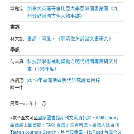
加拿大英屬哥倫比亞大學亞洲圖書館藏《九
韋胤宗
州分野輿圖古今人物事跡》
書評
書評：阿風，《明清徽州訴訟文書研究》
林文凱
學訊
科技部學術補助獎勵之明代相關專題研究計
何幸真
畫（105年度）
2016年臺灣地區明代研究論著目錄
許凱翔
陳一中
民國一○五年十二月
國家圖書館期刊文獻資訊網
Airiti Library
※電子全文可至
、
華藝線上圖書館
TACI 臺灣引文資料庫
臺灣人社百刊
、
、
Taiwan Journals Search
月旦知識庫
HyRead 台灣全文
、
、