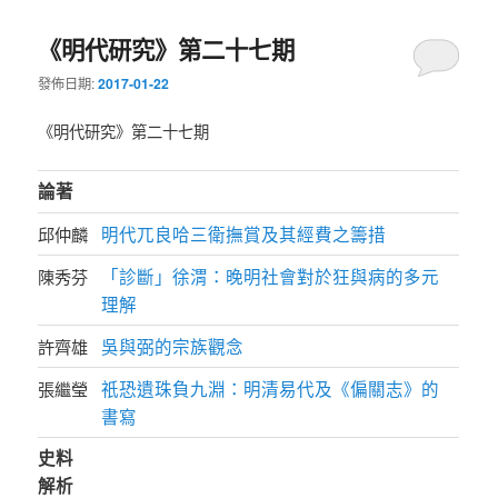
《明代研究》第二十七期
發佈日期:
2017-01-22
《明代研究》第二十七期
論著
明代兀良哈三衛撫賞及其經費之籌措
邱仲麟
「診斷」徐渭：晚明社會對於狂與病的多元
陳秀芬
理解
吳與弼的宗族觀念
許齊雄
祇恐遺珠負九淵：明清易代及《偏關志》的
張繼瑩
書寫
史料
解析