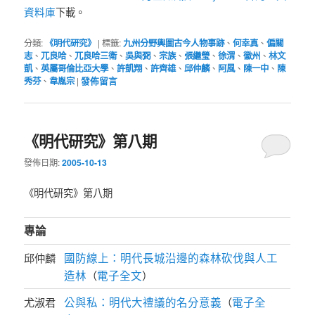
資料庫
下載。
分類:
《明代研究》
|
標籤:
九州分野輿圖古今人物事跡
、
何幸真
、
偏關
志
、
兀良哈
、
兀良哈三衛
、
吳與弼
、
宗族
、
張繼瑩
、
徐渭
、
徽州
、
林文
凱
、
英屬哥倫比亞大學
、
許凱翔
、
許齊雄
、
邱仲麟
、
阿風
、
陳一中
、
陳
秀芬
、
韋胤宗
|
發佈留言
《明代研究》第八期
發佈日期:
2005-10-13
《明代研究》第八期
專論
國防線上：明代長城沿邊的森林砍伐與人工
邱仲麟
造林
電子全文
（
）
公與私：明代大禮議的名分意義
電子全
尤淑君
（