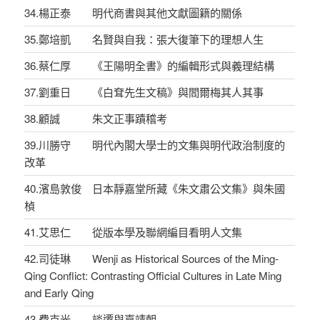
34.楊正泰 明代商書與其他文獻圖籍的關係
35.鄭培凱 名賢與自我：張大復筆下的理想人生
36.蔡仁厚 《王陽明全書》的編輯形式與義理結構
37.劉重日 《白耷先生文稿》與閻爾梅其人其事
38.顧誠 朱文正事蹟稽考
39.川勝守 明代內閣大學士的文集與明代政治制度的
改革
40.濱島敦俊 日本靜嘉堂所藏《朱文肅公文集》與朱國
楨
41.艾思仁 從版本學及聯網編目看明人文集
42.司徒琳 Wenji as Historical Sources of the Ming-
Qing Conflict: Contrasting Official Cultures in Late Ming
and Early Qing
43.費克光 談遷與嘉靖朝