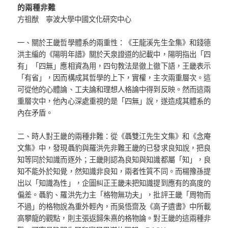
的兩種非難
方祖猷 寧波大學中國文化研究中心
一、關於王畿哲學體系的兩重性：《王龍溪先生全集》和錢德
洪主編的《陽明年譜》關於天泉證道的記載中，陽明指出「四
有」「四無」應相資為用，四句教法是徹上徹下語，王畿表示
「有省」，因而構成其哲學的上下，實權，主次兩重層次。這
可從他的心體論、工夫論和理想人格論中得到反映。然而這兩
重層次中，他內心深處重視的是「四無」說，遂造成其體系的
內在矛盾。
二、時人對王畿的兩種非難：從《聶雙江先生文集》和《念庵
文集》中，發現聶豹與羅洪先非難王畿的已發求良知說，把良
知等同於知識而逐外；王畿則認為良知與知識都屬「知」，良
知不能外於知覺，然知識非良知，兩者性質不同。而楊豫孫提
出以「知識為性」，企圖糾正王畿未把知識提到應有的高度的
偏差。聶豹、羅洪先力主「格物無功夫」，批評王畿「周物而
不過」的格物說為重外輕內，而吳悟齋及《高子遺書》中所載
高攀龍的觀點，則主張返歸朱熹的格物論。對王畿的這兩種非