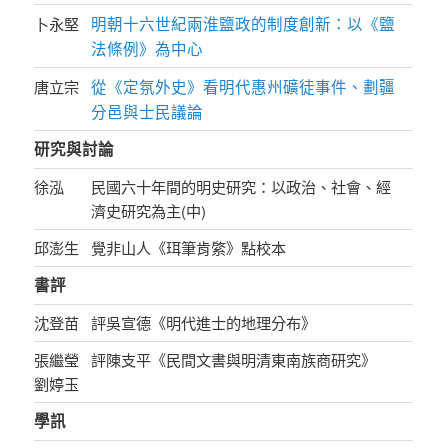
明朝十六世紀兩淮鹽政的制度創新：以《鹽
卜永堅
法條例》為中心
從《定氛外史》看明代惠州礦徒事件、劃疆
唐立宗
分邑與士民議論
研究與討論
徐泓
民國六十年間的明史研究：以政治、社會、經
濟史研究為主(中)
邱澎生
覺非山人《珥筆肯綮》點校本
書評
沈登苗
評吳宣德《明代進士的地理分布》
張繼瑩
評陳支平《民間文書與明清東南族商研究》
劉婷玉
學訊