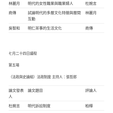
林麗月
明代的女性職業與職業婦人
杜婉言
商傳
試論明代的多層文化特徵與層間
林麗月
互動
吳智和
明仁茶事的生活文化
商傳
七月二十四日議程
第五場
（法政與史論組）法政制度 主持人：張哲郎
論文發表
論文題目
評論人
人
杜婉言
明代訴訟制度
柏樺