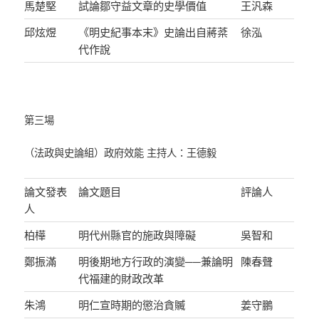
馬楚堅
試論鄒守益文章的史學價值
王汎森
邱炫煜
《明史紀事本末》史論出自蔣棻
徐泓
代作說
第三場
（法政與史論組）政府效能 主持人：王德毅
論文發表
論文題目
評論人
人
柏樺
明代州縣官的施政與障礙
吳智和
鄭振滿
明後期地方行政的演變──兼論明
陳春聲
代福建的財政改革
朱鴻
明仁宣時期的懲治貪贓
姜守鵬