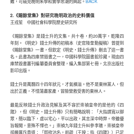
BACK
難，可窺見晚明朱學和實學思潮的興起。
2.《賜餘堂集》對研究晚明政治的史料價值
王戎笙 中國社會科學院歷史研究所
《賜餘堂集》是錢士升的文集，共十卷，約20萬字，乾隆四
年刻。《明史》錢士升傳的初稿本（史官陸奎勳擬稿）曾提到
《賜餘堂集》一書，但欽定《明史‧錢士升傳》刪去了這一書
名。此書為四庫禁毀書之一，中國科學院圖書館珍藏。現由四
庫禁毀書叢刊編纂委員會整理，編入集部第七冊，北京出版社
影印出版。
錢士升是萬曆四十四年狀元，才氣橫溢。他不是東林黨人，但
出於正義，不惜蕩盡家產，冒險營救受害的東林人。
最能反映錢士升政治見解及其不容於崇禎皇帝的是他的《四
箴》，但《明史‧錢士升傳》只有簡略說明：「大指謂寬以御
眾，簡以臨下，虛以宅心，平以出政，其言深中時弊。帝雖優
旨報聞，意殊不懌也。」崇禎九年錢士升糾參李璡，崇禎皇帝
卻嚴厲斥責道：「即欲沽名，前疏（王按：指《四箴》）已足