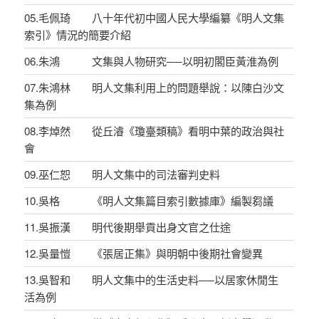
05.毛佩琦 八十年代初中國人民大學編纂《明人文集
索引》情況的簡要介紹
06.朱鴻 文集與人物研究──以明初閣臣黃淮為例
07.朱鴻林 明人文集利用上的問題舉說：以陳白沙文
集為例
08.李焯然 從丘濬《瓊臺類稿》看明中葉的政治與社
會
09.巫仁恕 明人文集中的司法審判史料
10.吳格 《明人文集篇目索引數據庫》編製芻議
11.吳振漢 明代後期舉貢出身文官之仕途
12.吳量愷 《張居正集》與明朝中後期社會變異
13.吳智和 明人文集中的生活史料──以居家休閒生
活為例