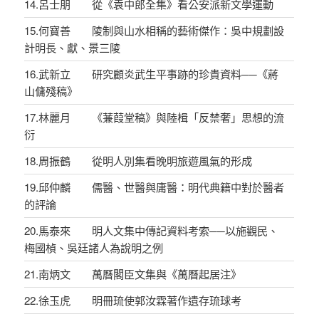
14.呂士朋 從《袁中郎全集》看公安派新文學運動
15.何寶善 陵制與山水相稱的藝術傑作：吳中規劃設
計明長、獻、景三陵
16.武新立 研究顧炎武生平事跡的珍貴資料──《蔣
山傭殘稿》
17.林麗月 《蒹葭堂稿》與陸楫「反禁奢」思想的流
衍
18.周振鶴 從明人別集看晚明旅遊風氣的形成
19.邱仲麟 儒醫、世醫與庸醫：明代典籍中對於醫者
的評論
20.馬泰來 明人文集中傳記資料考索──以施觀民、
梅國楨、吳廷諸人為說明之例
21.南炳文 萬曆閣臣文集與《萬曆起居注》
22.徐玉虎 明冊琉使郭汝霖著作遺存琉球考