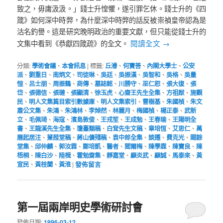
致之，毋庸汲汲。」錢士升惶懼，遂引罪乞休。錢士升的《四
箴》如何深中時弊，為什麼深中時弊的話反被崇禎皇帝認為是
沽名釣譽。這是研究晚明政治的重要文獻，但只能從錢士升的
閱讀全文
→
文集中看到《恭獻四箴疏》的全文。
分類:
學術會議
、
本會訊息
|
標籤:
丘濬
、
何寶善
、
內閣大學士
、
公安
派
、
劉重日
、
南炳文
、
司徒琳
、
吳廷
、
吳振漢
、
吳智和
、
吳格
、
吳量
愷
、
呂士朋
、
周振鶴
、
商傳
、
墓誌銘
、
川勝守
、
巫仁恕
、
張大復
、
張
岱
、
張德信
、
張璉
、
張顯清
、
徐玉虎
、
心齋王先生全集
、
方祖猷
、
施觀
民
、
明人文集篇目索引數據庫
、
明人文集索引
、
曹樹基
、
朱國楨
、
朱文
肅公文集
、
朱鴻
、
朱鴻林
、
李焯然
、
林麗月
、
梅國楨
、
楊正泰
、
武新
立
、
毛佩琦
、
海寇
、
濱島敦俊
、
王戎笙
、
王成勉
、
王春瑜
、
王陽明全
書
、
王龍溪先生全集
、
瓊臺類稿
、
白耷先生文稿
、
章培恆
、
艾思仁
、
萬
曆起居注
、
蒹葭堂稿
、
蔣山傭殘稿
、
袁中郎全集
、
談遷
、
費克光
、
賜餘
堂集
、
邱仲麟
、
郭汝霖
、
鄭培凱
、
醫者
、
閻爾梅
、
陳學霖
、
陳寶良
、
陳
梧桐
、
陳白沙
、
陸楫
、
霍勉齋集
、
靜嘉堂
、
顧炎武
、
顧誠
、
馬泰來
、
黃
宣民
、
黃桂蘭
、
黃淮
|
發佈留言
第一屆兩岸明史學術研討會
發佈日期:
1996-03-12