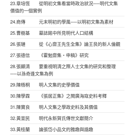
23.章培恆 從明初文集看當時政治狀況──明代文集
價值的一個實例
24.商傳 元末明初的學風──以明初文集為素材
25.曹樹基 墓誌銘中所見明代人口結構
26.張璉 從《心齋王先生全集》論王艮的新人倫觀
27.張德信 《霍勉齋集‧申稿》研究
28.張顯清 要重視明清之際人士文集的研究和整理
──以孫奇逢文集為例
29.陳梧桐 明人文集的史學價值
30.陳學霖 《張居正集》之閩廣海寇史料考釋
31.陳寶良 明人文集之學政史料及其價值
32.黃宣民 明代永新賀氏傳世文獻簡介
33.黃桂蘭 論張岱小品文的雅趣與諧趣