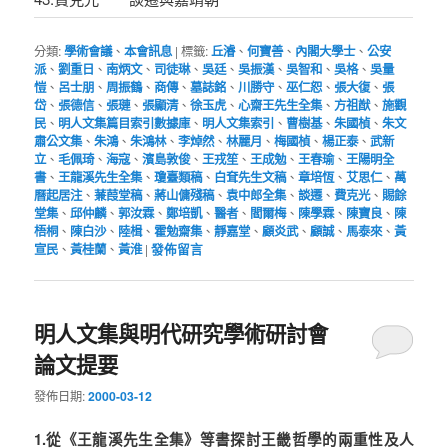
分類:
學術會議
、
本會訊息
|
標籤:
丘濬
、
何寶善
、
內閣大學士
、
公安
派
、
劉重日
、
南炳文
、
司徒琳
、
吳廷
、
吳振漢
、
吳智和
、
吳格
、
吳量
愷
、
呂士朋
、
周振鶴
、
商傳
、
墓誌銘
、
川勝守
、
巫仁恕
、
張大復
、
張
岱
、
張德信
、
張璉
、
張顯清
、
徐玉虎
、
心齋王先生全集
、
方祖猷
、
施觀
民
、
明人文集篇目索引數據庫
、
明人文集索引
、
曹樹基
、
朱國楨
、
朱文
肅公文集
、
朱鴻
、
朱鴻林
、
李焯然
、
林麗月
、
梅國楨
、
楊正泰
、
武新
立
、
毛佩琦
、
海寇
、
濱島敦俊
、
王戎笙
、
王成勉
、
王春瑜
、
王陽明全
書
、
王龍溪先生全集
、
瓊臺類稿
、
白耷先生文稿
、
章培恆
、
艾思仁
、
萬
曆起居注
、
蒹葭堂稿
、
蔣山傭殘稿
、
袁中郎全集
、
談遷
、
費克光
、
賜餘
堂集
、
邱仲麟
、
郭汝霖
、
鄭培凱
、
醫者
、
閻爾梅
、
陳學霖
、
陳寶良
、
陳
梧桐
、
陳白沙
、
陸楫
、
霍勉齋集
、
靜嘉堂
、
顧炎武
、
顧誠
、
馬泰來
、
黃
宣民
、
黃桂蘭
、
黃淮
|
發佈留言
明人文集與明代研究學術研討會
論文提要
發佈日期:
2000-03-12
1.從《王龍溪先生全集》等書探討王畿哲學的兩重性及人