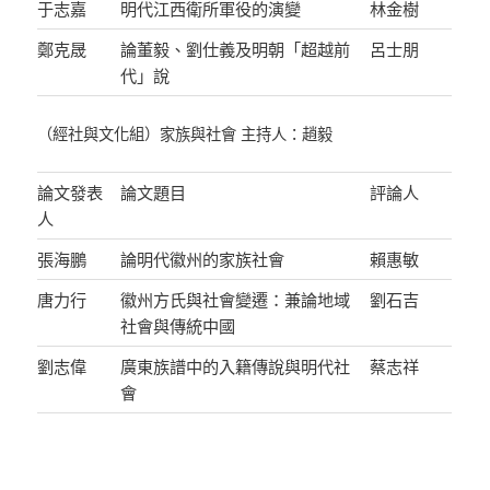
于志嘉
明代江西衛所軍役的演變
林金樹
鄭克晟
論董毅、劉仕義及明朝「超越前
呂士朋
代」說
（經社與文化組）家族與社會 主持人：趙毅
論文發表
論文題目
評論人
人
張海鵬
論明代徽州的家族社會
賴惠敏
唐力行
徽州方氏與社會變遷：兼論地域
劉石吉
社會與傳統中國
劉志偉
廣東族譜中的入籍傳說與明代社
蔡志祥
會