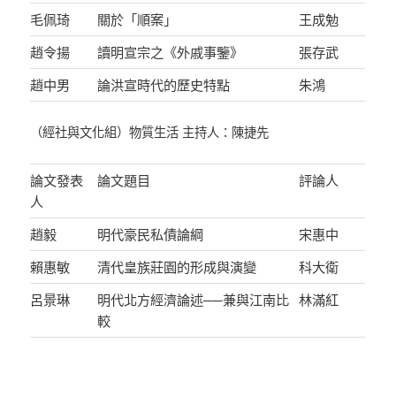
毛佩琦
關於「順案」
王成勉
趙令揚
讀明宣宗之《外戚事鑒》
張存武
趙中男
論洪宣時代的歷史特點
朱鴻
（經社與文化組）物質生活 主持人：陳捷先
論文發表
論文題目
評論人
人
趙毅
明代豪民私債論綱
宋惠中
賴惠敏
清代皇族莊園的形成與演變
科大衛
呂景琳
明代北方經濟論述──兼與江南比
林滿紅
較