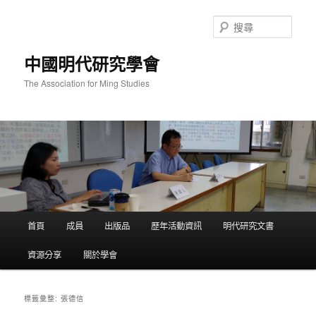
跳
跳
至
至
搜
主
輔
尋
要
助
中國明代研究學會
內
內
容
容
The Association for Ming Studies
主
首頁
成員
出版品
歷年活動資訊
明代研究文書
要
選
資源分享
關於學會
單
張德信
標籤彙整: