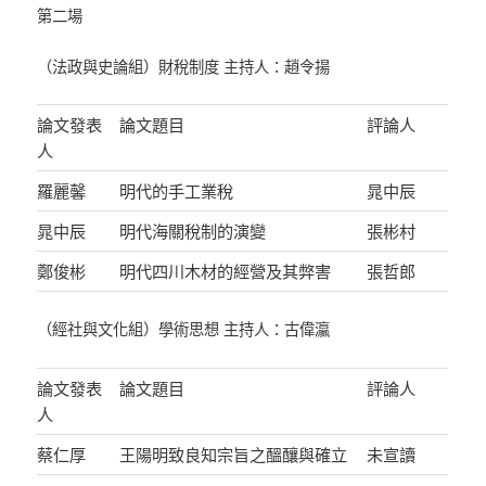
第二場
（法政與史論組）財稅制度 主持人：趙令揚
論文發表
論文題目
評論人
人
羅麗馨
明代的手工業稅
晁中辰
晁中辰
明代海關稅制的演變
張彬村
鄭俊彬
明代四川木材的經營及其弊害
張哲郎
（經社與文化組）學術思想 主持人：古偉瀛
論文發表
論文題目
評論人
人
蔡仁厚
王陽明致良知宗旨之醞釀與確立
未宣讀