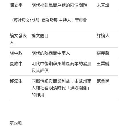
陳支平
明代福建民間戶籍的兩個問題
未宣讀
（經社與文化組）商業發展 主持人：管東貴
論文發表
論文題目
評論人
人
張中政
明代的陝西關中商人
羅麗馨
夏維中
明代中後期蘇州地區商業的發展
王業鍵
及其評價
邱澎生
同鄉情誼與商業利益：由蘇州商
范金民
人結社看明清時代「通鄉關係」
的作用
第四場