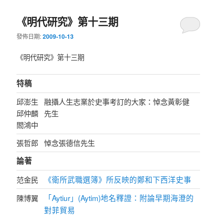
《明代研究》第十三期
發佈日期:
2009-10-13
《明代研究》第十三期
特稿
邱澎生
融攝人生志業於史事考訂的大家：悼念黃彰健
邱仲麟
先生
閻鴻中
張哲郎
悼念張德信先生
論著
《衛所武職選簿》所反映的鄭和下西洋史事
范金民
「Aytiur」(Aytim)地名釋證：附論早期海澄的
陳博翼
對菲貿易