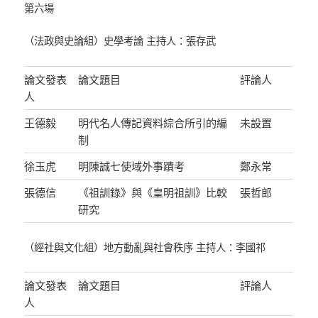
第六場
（法政與史論組）史學考論 主持人：張存武
論文發表
論文題目
評論人
人
王德毅
明代名人傳記資料綜合所引的編
未設置
制
徐玉虎
明陳誠七使域外事蹟考
鄭永常
張德信
《祖訓錄》與《皇明祖訓》比較
張哲郎
研究
（經社與文化組）地方動亂與社會秩序 主持人：李國祁
論文發表
論文題目
評論人
人