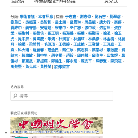
張顯清
科舉制歷史作用芻議
黃克武
分類:
學術會議
、
本會訊息
|
標籤:
于志嘉
、
劉志偉
、
劉石吉
、
劉翠溶
、
劉重日
、
吳振漢
、
吳智和
、
呂士朋
、
呂景琳
、
周昌龍
、
唐力行
、
商傳
、
夏維中
、
姜守鵬
、
安碧蓮
、
宋惠中
、
巫仁恕
、
張中政
、
張哲郎
、
張存
武
、
張彬村
、
張德信
、
張正明
、
張海鵬
、
張璉
、
張顯清
、
徐泓
、
徐玉
虎
、
晁中辰
、
曾國慶
、
朱鴻
、
杜婉言
、
林滿紅
、
林燊祿
、
林金樹
、
林麗
月
、
柏樺
、
梁希哲
、
毛佩琦
、
王德毅
、
王成勉
、
王業鍵
、
王汎森
、
王
熹
、
科大衛
、
羅麗馨
、
范金民
、
蔡仁厚
、
蔡志祥
、
蔡泰彬
、
蕭啟慶
、
費
絲言
、
賴惠敏
、
趙中男
、
趙令揚
、
趙毅
、
邱仲麟
、
邱澎生
、
邱炫煜
、
鄭
俊彬
、
鄭克晟
、
鄭振滿
、
鄭樑生
、
鄭永常
、
陳支平
、
陳春聲
、
陳飛龍
、
馬楚堅
、
黃克武
、
黃桂蘭
|
發佈留言
站內搜尋
搜
尋
明史研究相關網站