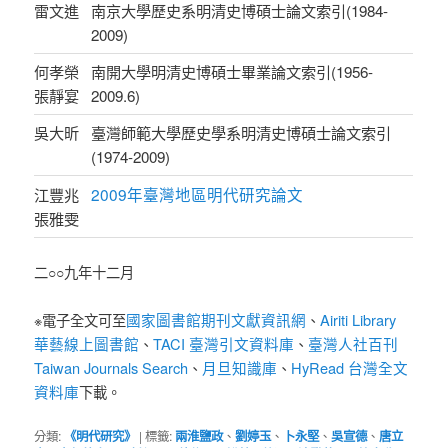
雷文進
南京大學歷史系明清史博碩士論文索引(1984-
2009)
何孝榮
南開大學明清史博碩士畢業論文索引(1956-
張靜宴
2009.6)
吳大昕
臺灣師範大學歷史學系明清史博碩士論文索引
(1974-2009)
2009年臺灣地區明代研究論文
江豐兆
張雅雯
二○○九年十二月
國家圖書館期刊文獻資訊網
Airiti Library
※電子全文可至
、
華藝線上圖書館
TACI 臺灣引文資料庫
臺灣人社百刊
、
、
Taiwan Journals Search
月旦知識庫
HyRead 台灣全文
、
、
資料庫
下載。
分類:
《明代研究》
|
標籤:
兩淮鹽政
、
劉婷玉
、
卜永堅
、
吳宣德
、
唐立