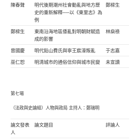
陳春聲
明代後期潮州社會動亂與地方歷
鄭樑生
史的重新解釋──以《東里志》為
例
鄭樑生
東南沿海地區倭亂對明朝財賦造
林燊祿
成的影響
曾國慶
明代鉛山費氏與寧王宸濠叛亂
于志嘉
巫仁恕
明清城市的通俗信仰與城市民變
未宣讀
第七場
（法政與史論組）人物與政局 主持人：鄭瑞明
論文發表
論文題目
評論人
人