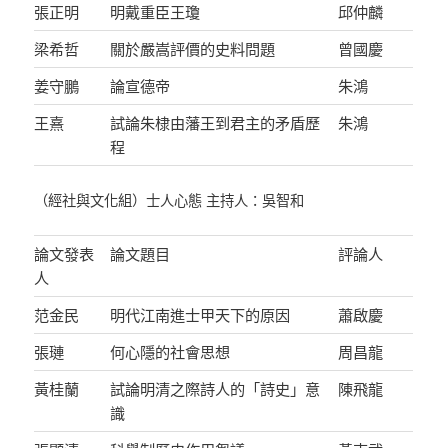
張正明
明戴重臣王瓊
邱仲麟
梁希哲
關於嚴嵩評價的史料問題
曾國慶
姜守鵬
論宣德帝
朱鴻
王熹
試論朱棣由藩王到君主的矛盾歷
朱鴻
程
（經社與文化組）士人心態 主持人：吳智和
論文發表
論文題目
評論人
人
范金民
明代江南進士甲天下的原因
蕭啟慶
張璉
何心隱的社會思想
周昌龍
黃桂蘭
試論明清之際詩人的「詩史」意
陳飛龍
識