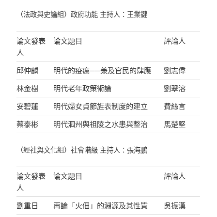
（法政與史論組）政府功能 主持人：王業鍵
論文發表
論文題目
評論人
人
邱仲麟
明代的疫癘──兼及官民的肆應
劉志偉
林金樹
明代老年政策術論
劉翠溶
安碧蓮
明代婦女貞節旌表制度的建立
費絲言
蔡泰彬
明代泗州與祖陵之水患與整治
馬楚堅
（經社與文化組）社會階級 主持人：張海鵬
論文發表
論文題目
評論人
人
劉重日
再論「火佃」的淵源及其性質
吳振漢