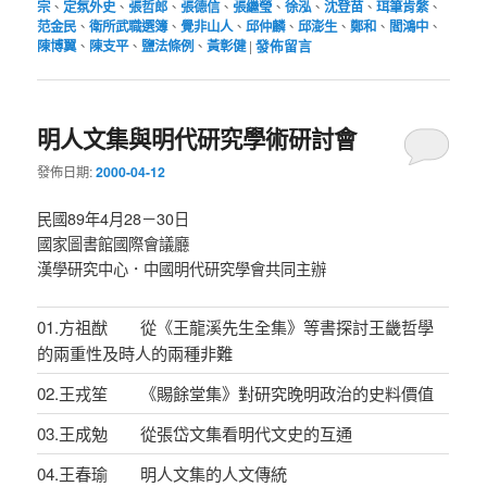
宗
、
定氛外史
、
張哲郎
、
張德信
、
張繼瑩
、
徐泓
、
沈登苗
、
珥筆肯綮
、
范金民
、
衛所武職選簿
、
覺非山人
、
邱仲麟
、
邱澎生
、
鄭和
、
閻鴻中
、
陳博翼
、
陳支平
、
鹽法條例
、
黃彰健
|
發佈留言
明人文集與明代研究學術研討會
發佈日期:
2000-04-12
民國89年4月28－30日
國家圖書館國際會議廳
漢學研究中心．中國明代研究學會共同主辦
01.方祖猷 從《王龍溪先生全集》等書探討王畿哲學
的兩重性及時人的兩種非難
02.王戎笙 《賜餘堂集》對研究晚明政治的史料價值
03.王成勉 從張岱文集看明代文史的互通
04.王春瑜 明人文集的人文傳統