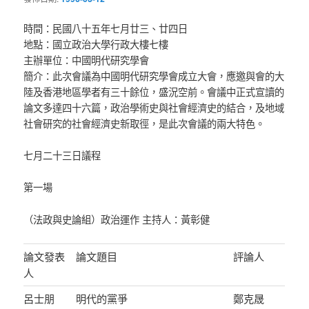
時間：民國八十五年七月廿三、廿四日
地點：國立政治大學行政大樓七樓
主辦單位：中國明代研究學會
簡介：此次會議為中國明代研究學會成立大會，應邀與會的大
陸及香港地區學者有三十餘位，盛況空前。會議中正式宣讀的
論文多達四十六篇，政治學術史與社會經濟史的結合，及地域
社會研究的社會經濟史新取徑，是此次會議的兩大特色。
七月二十三日議程
第一場
（法政與史論組）政治運作 主持人：黃彰健
論文發表
論文題目
評論人
人
呂士朋
明代的黨爭
鄭克晟