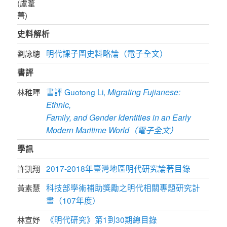
(盧葦
菁)
史料解析
明代課子圖史料略論（電子全文）
劉詠聰
書評
書評 Guotong Li,
Migrating Fujianese:
林稚暉
Ethnic,
Family, and Gender Identities in an Early
Modern Maritime World（電子全文）
學訊
2017-2018年臺灣地區明代研究論著目錄
許凱翔
科技部學術補助獎勵之明代相關專題研究計
黃素慧
畫（107年度）
《明代研究》第1到30期總目錄
林宣妤