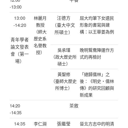
-13:00
13:00
汪德方
林麗月
屈大均筆下女遺民
-14:20
教授
（臺大中文
形象的書寫與建
（師大
構：以王華姜為例
所碩士）
歷史系
青年學者
名譽教
論文發表
吳承瑾
晚明鴛鴦陣運作方
授）
會（第一
（政大歷史所
式的再檢討
場）
碩士）
黃聖修
「總歸儒林」之
（臺師大歷史
後：《明史‧儒林
所博士）
傳》的研究回顧與
新成果
茶敘
14:20
-14:35
14:35
張繼瑩
李仁淵
晉北方志中的明清