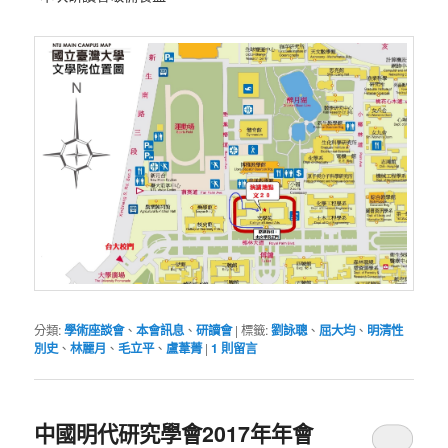
分類:
學術座談會
、
本會訊息
、
研讀會
|
標籤:
劉詠聰
、
屈大均
、
明清性
別史
、
林麗月
、
毛立平
、
盧葦菁
|
1
則留言
中國明代研究學會2017年年會