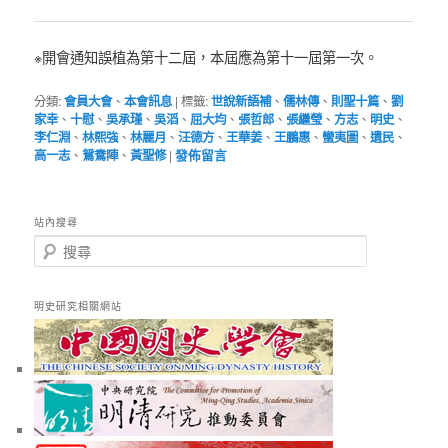
※開會通知誤植為第十二屆，本屆應為第十一屆第一次。
分類:
會員大會
、
本會訊息
|
標籤:
世說新語補
、
儒林傳
、
則聖十篇
、
劉
家幸
、
十慰
、
吳承瑾
、
吳滔
、
屈大均
、
張哲郎
、
張繼瑩
、
方志
、
明史
、
李仁淵
、
林熙強
、
林麗月
、
汪德方
、
王華姜
、
王鵬惠
、
蠻夷圖
、
遺民
、
高一志
、
鴛鴦陣
、
黃聖修
|
發佈留言
站內搜尋
搜
尋
明史研究相關網站