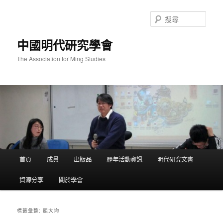
跳
跳
至
至
搜
主
輔
尋
要
助
中國明代研究學會
內
內
容
容
The Association for Ming Studies
主
首頁
成員
出版品
歷年活動資訊
明代研究文書
要
選
資源分享
關於學會
單
屈大均
標籤彙整: