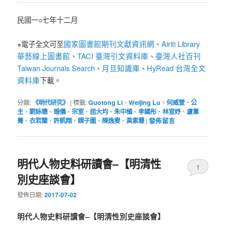
民國一○七年十二月
國家圖書館期刊文獻資訊網
Airiti Library
※電子全文可至
、
華藝線上圖書館
TACI 臺灣引文資料庫
臺灣人社百刊
、
、
Taiwan Journals Search
月旦知識庫
HyRead 台灣全文
、
、
資料庫
下載。
分類:
《明代研究》
|
標籤:
Guotong Li
、
Weijing Lu
、
何威萱
、
公
主
、
劉詠聰
、
婚儀
、
宗室
、
屈大均
、
朱中楣
、
李國彤
、
林宣妤
、
盧葦
菁
、
衣若蘭
、
許凱翔
、
課子圖
、
陳逸雯
、
黃素慧
|
發佈留言
明代人物史料研讀會–【明清性
1
別史座談會】
發佈日期:
2017-07-02
明代人物史料研讀會–【明清性別史座談會】