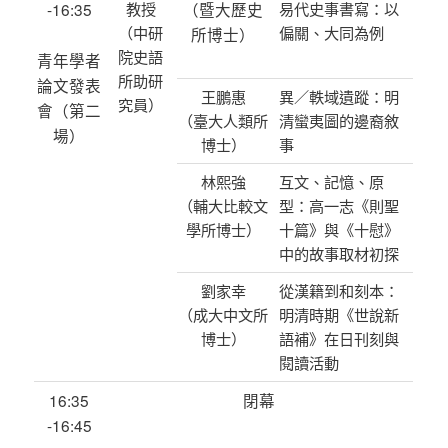
-16:35
教授
（暨大歷史
易代史事書寫：以
（中研
偏關、大同為例
所博士）
院史語
青年學者
所助研
論文發表
王鵬惠
異／軼域遺蹤：明
究員）
會（第二
（臺大人類所
清蠻夷圖的邊裔敘
場）
博士）
事
林熙強
互文、記憶、原
（輔大比較文
型：高一志《則聖
學所博士）
十篇》與《十慰》
中的故事取材初探
劉家幸
從漢籍到和刻本：
（成大中文所
明清時期《世說新
博士）
語補》在日刊刻與
閱讀活動
16:35
閉幕
-16:45