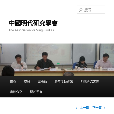
跳
至
搜
主
尋
要
中國明代研究學會
內
容
The Association for Ming Studies
主
首頁
成員
出版品
歷年活動資訊
明代研究文書
要
選
資源分享
關於學會
單
文
←
上一篇
下一篇
→
章