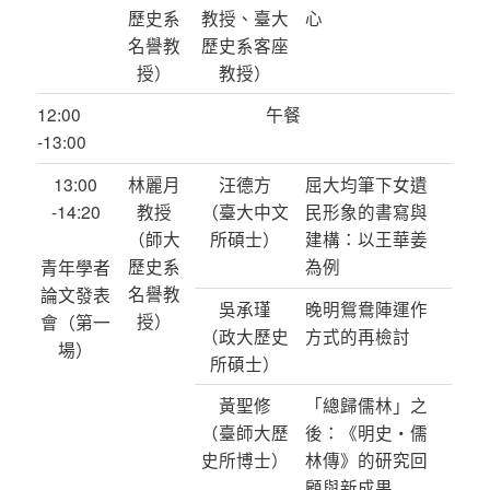
歷史系
教授、臺大
心
名譽教
歷史系客座
授）
教授）
12:00
午餐
-13:00
13:00
林麗月
汪德方
屈大均筆下女遺
-14:20
教授
（臺大中文
民形象的書寫與
（師大
所碩士）
建構：以王華姜
歷史系
為例
青年學者
名譽教
論文發表
吳承瑾
晚明鴛鴦陣運作
授）
會（第一
（政大歷史
方式的再檢討
場）
所碩士）
黃聖修
「總歸儒林」之
（臺師大歷
後：《明史‧儒
史所博士）
林傳》的研究回
顧與新成果