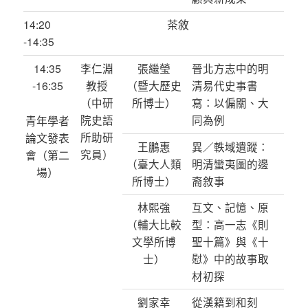
14:20
茶敘
-14:35
14:35
李仁淵
張繼瑩
晉北方志中的明
-16:35
教授
（暨大歷史
清易代史事書
（中研
所博士）
寫：以偏關、大
院史語
同為例
青年學者
所助研
論文發表
王鵬惠
異／軼域遺蹤：
究員）
會（第二
（臺大人類
明清蠻夷圖的邊
場）
所博士）
裔敘事
林熙強
互文、記憶、原
（輔大比較
型：高一志《則
文學所博
聖十篇》與《十
士）
慰》中的故事取
材初探
劉家幸
從漢籍到和刻