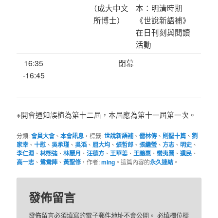
（成大中文
本：明清時期
所博士）
《世說新語補》
在日刊刻與閱讀
活動
16:35
閉幕
-16:45
※開會通知誤植為第十二屆，本屆應為第十一屆第一次。
分類:
會員大會
、
本會訊息
，標籤:
世說新語補
、
儒林傳
、
則聖十篇
、
劉
家幸
、
十慰
、
吳承瑾
、
吳滔
、
屈大均
、
張哲郎
、
張繼瑩
、
方志
、
明史
、
李仁淵
、
林熙強
、
林麗月
、
汪德方
、
王華姜
、
王鵬惠
、
蠻夷圖
、
遺民
、
高一志
、
鴛鴦陣
、
黃聖修
，作者:
ming
。這篇內容的
永久連結
。
發佈留言
發佈留言必須填寫的電子郵件地址不會公開。
必填欄位標