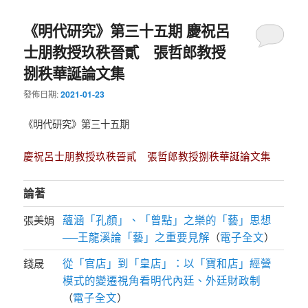
《明代研究》第三十五期 慶祝呂
士朋教授玖秩晉貳 張哲郎教授
捌秩華誕論文集
發佈日期:
2021-01-23
《明代研究》第三十五期
慶祝呂士朋教授玖秩晉貳 張哲郎教授捌秩華誕論文集
論著
蘊涵「孔顏」、「曾點」之樂的「藝」思想
張美娟
──王龍溪論「藝」之重要見解
電子全文
（
）
從「官店」到「皇店」：以「寶和店」經營
錢晟
模式的變遷視角看明代內廷、外廷財政制
電子全文
（
）