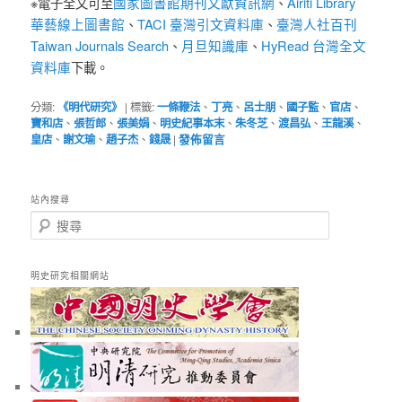
國家圖書館期刊文獻資訊網
Airiti Library
※電子全文可至
、
華藝線上圖書館
TACI 臺灣引文資料庫
臺灣人社百刊
、
、
Taiwan Journals Search
月旦知識庫
HyRead 台灣全文
、
、
資料庫
下載。
分類:
《明代研究》
|
標籤:
一條鞭法
、
丁亮
、
呂士朋
、
國子監
、
官店
、
寶和店
、
張哲郎
、
張美娟
、
明史紀事本末
、
朱冬芝
、
渡昌弘
、
王龍溪
、
皇店
、
謝文瑜
、
趙子杰
、
錢晟
|
發佈留言
站內搜尋
搜
尋
明史研究相關網站