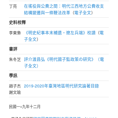
在徭役與公費之間：明代江西地方公費收支
丁亮
結構變遷與一條鞭法改革
電子全文
（
）
史料校釋
《明史紀事本末補遺‧遼左兵端》校讀
電
李東梟
（
子全文
）
書評
評介渡昌弘《明代國子監政策の研究》（電
朱冬芝
子全文）
學訊
2019-2020年臺灣地區明代研究論著目錄
趙子杰
謝文瑜
民國一○九年十二月