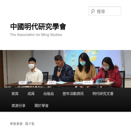
跳
跳
至
至
搜
主
輔
尋
要
助
中國明代研究學會
內
內
容
容
The Association for Ming Studies
主
首頁
成員
出版品
歷年活動資訊
明代研究文書
要
選
資源分享
關於學會
單
國子監
標籤彙整: