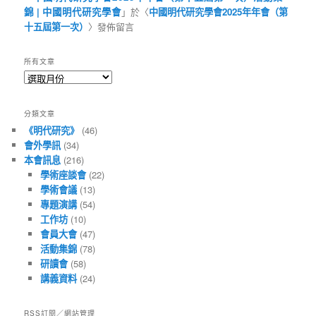
錦 | 中國明代研究學會
」於〈
中國明代研究學會2025年年會（第
十五屆第一次）
〉發佈留言
所有文章
所
有
文
分類文章
章
《明代研究》
(46)
會外學訊
(34)
本會訊息
(216)
學術座談會
(22)
學術會議
(13)
專題演講
(54)
工作坊
(10)
會員大會
(47)
活動集錦
(78)
研讀會
(58)
講義資料
(24)
RSS訂閱／網站管理