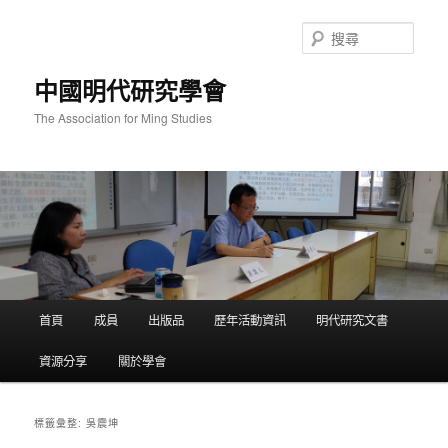
跳
跳
至
至
搜
主
輔
尋
要
助
中國明代研究學會
內
內
容
容
The Association for Ming Studies
主
首頁
成員
出版品
歷年活動資訊
明代研究文書
要
選
資源分享
關於學會
單
吳震坤
標籤彙整: