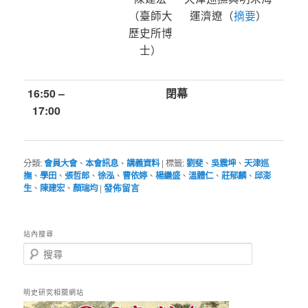
（臺師大
運濟遼（
摘要
）
歷史所博
士）
16:50 –
閉幕
17:00
分類:
會員大會
、
本會訊息
、
講義資料
|
標籤:
劉斐
、
吳震坤
、
天津巡
撫
、
學田
、
張哲郎
、
徐泓
、
曹依婷
、
楊繼盛
、
溫體仁
、
莊郁麟
、
邱澎
生
、
陳建宏
、
顏瑞均
|
發佈留言
站內搜尋
搜
尋
明史研究相關網站