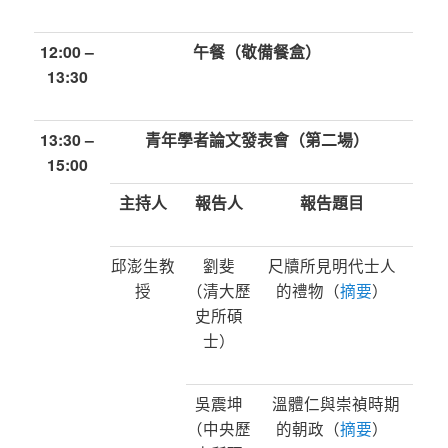
12:00 –
午餐（敬備餐盒）
13:30
13:30 –
青年學者論文發表會（第二場）
15:00
主持人
報告人
報告題目
邱澎生教
劉斐
尺牘所見明代士人
授
（清大歷
的禮物（
摘要
）
史所碩
士）
吳震坤
溫體仁與崇禎時期
（中央歷
的朝政（
摘要
）