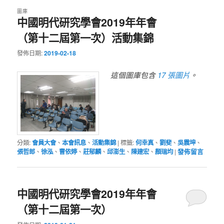
圖庫
中國明代研究學會2019年年會
（第十二屆第一次）活動集錦
發佈日期:
2019-02-18
17 張圖片
這個圖庫包含
。
分類:
會員大會
、
本會訊息
、
活動集錦
|
標籤:
何幸真
、
劉斐
、
吳震坤
、
張哲郎
、
徐泓
、
曹依婷
、
莊郁麟
、
邱澎生
、
陳建宏
、
顏瑞均
|
發佈留言
中國明代研究學會2019年年會
（第十二屆第一次）