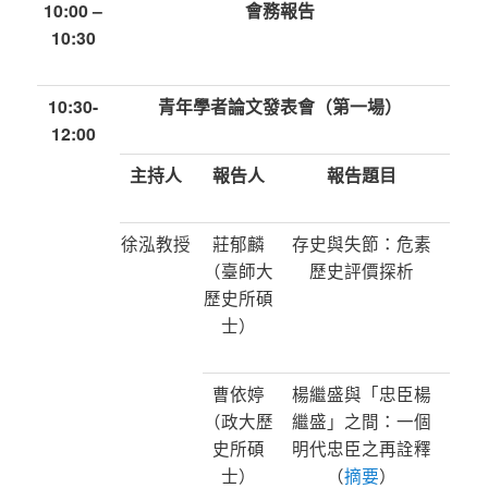
10:00 –
會務報告
10:30
10:30-
青年學者論文發表會（第一場）
12:00
主持人
報告人
報告題目
徐泓教授
莊郁麟
存史與失節：危素
（臺師大
歷史評價探析
歷史所碩
士）
曹依婷
楊繼盛與「忠臣楊
（政大歷
繼盛」之間：一個
史所碩
明代忠臣之再詮釋
士）
（
摘要
）