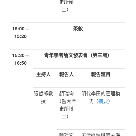
史所碩
士）
15:00 –
茶敘
15:20
15:20 –
青年學者論文發表會（第三場）
16:50
主持人
報告人
報告題目
張哲郎教
顏瑞均
明代學田的管理模
授
（暨大歷
式（
摘要
）
史所博
士）
陳建宏
天津巡撫與明末海