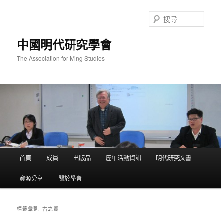
跳
跳
至
至
搜
主
輔
尋
要
助
中國明代研究學會
內
內
容
容
The Association for Ming Studies
主
首頁
成員
出版品
歷年活動資訊
明代研究文書
要
選
資源分享
關於學會
單
古之賢
標籤彙整: