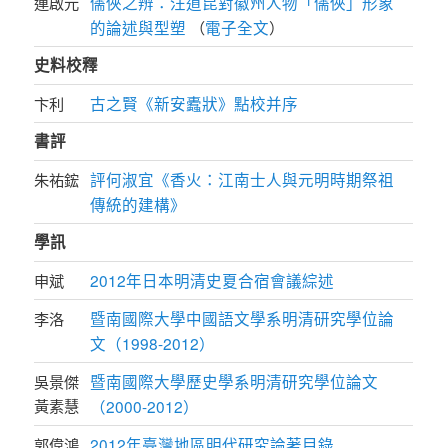
儒俠之辨：汪道昆對徽州人物「儒俠」形象
連啟元
的論述與型塑
電子全文
（
）
史料校釋
古之賢《新安蠹狀》點校并序
卞利
書評
評何淑宜《香火：江南士人與元明時期祭祖
朱祐鋐
傳統的建構》
學訊
2012年日本明清史夏合宿會議綜述
申斌
暨南國際大學中國語文學系明清研究學位論
李洛
文（1998-2012）
暨南國際大學歷史學系明清研究學位論文
吳景傑
黃素慧
（2000-2012）
2012年臺灣地區明代研究論著目錄
郭偉鴻