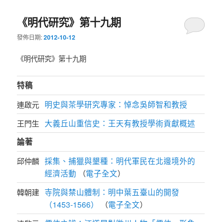
《明代研究》第十九期
發佈日期:
2012-10-12
《明代研究》第十九期
特稿
明史與茶學研究專家：悼念吳師智和教授
連啟元
大義丘山重信史：王天有教授學術貢獻概述
王門生
論著
採集、捕獵與墾種：明代軍民在北邊境外的
邱仲麟
經濟活動
電子全文
（
）
寺院與禁山體制：明中葉五臺山的開發
韓朝建
（1453-1566）
電子全文
（
）