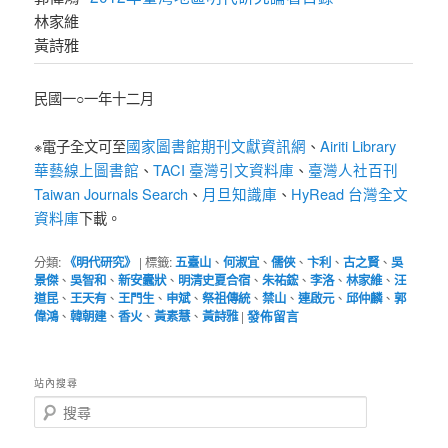
林家維
黃詩雅
民國一○一年十二月
國家圖書館期刊文獻資訊網
Airiti Library
※電子全文可至
、
華藝線上圖書館
TACI 臺灣引文資料庫
臺灣人社百刊
、
、
Taiwan Journals Search
月旦知識庫
HyRead 台灣全文
、
、
資料庫
下載。
分類:
《明代研究》
|
標籤:
五臺山
、
何淑宜
、
儒俠
、
卞利
、
古之賢
、
吳
景傑
、
吳智和
、
新安蠹狀
、
明清史夏合宿
、
朱祐鋐
、
李洛
、
林家維
、
汪
道昆
、
王天有
、
王門生
、
申斌
、
祭祖傳統
、
禁山
、
連啟元
、
邱仲麟
、
郭
偉鴻
、
韓朝建
、
香火
、
黃素慧
、
黃詩雅
|
發佈留言
站內搜尋
搜
尋